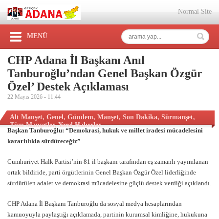
Normal Site
MENÜ
CHP Adana İl Başkanı Anıl
Tanburoğlu’ndan Genel Başkan Özgür
Özel’ Destek Açıklaması
22 Mayıs 2026 -
11:44
Alt Manşet
,
Genel
,
Gündem
,
Manşet
,
Son Dakika
,
Sürmanşet
,
Tüm Manşetler
,
Yerel Haberler
Başkan Tanburoğlu: “Demokrasi, hukuk ve millet iradesi mücadelesini
kararlılıkla sürdüreceğiz”
Cumhuriyet Halk Partisi’nin 81 il başkanı tarafından eş zamanlı yayımlanan
ortak bildiride, parti örgütlerinin Genel Başkan Özgür Özel liderliğinde
sürdürülen adalet ve demokrasi mücadelesine güçlü destek verdiği açıklandı.
CHP Adana İl Başkanı Tanburoğlu da sosyal medya hesaplarından
kamuoyuyla paylaştığı açıklamada, partinin kurumsal kimliğine, hukukuna