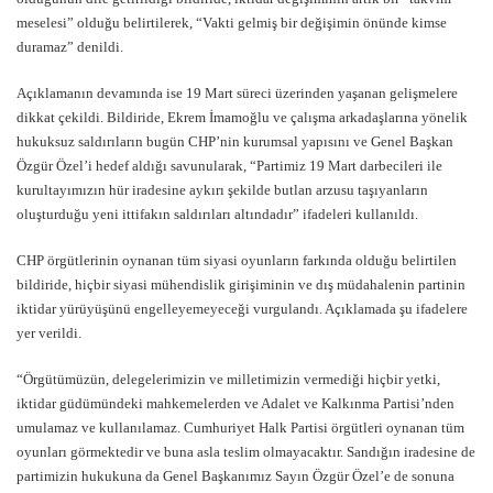
meselesi” olduğu belirtilerek, “Vakti gelmiş bir değişimin önünde kimse
duramaz” denildi.
Açıklamanın devamında ise 19 Mart süreci üzerinden yaşanan gelişmelere
dikkat çekildi. Bildiride, Ekrem İmamoğlu ve çalışma arkadaşlarına yönelik
hukuksuz saldırıların bugün CHP’nin kurumsal yapısını ve Genel Başkan
Özgür Özel’i hedef aldığı savunularak, “Partimiz 19 Mart darbecileri ile
kurultayımızın hür iradesine aykırı şekilde butlan arzusu taşıyanların
oluşturduğu yeni ittifakın saldırıları altındadır” ifadeleri kullanıldı.
CHP örgütlerinin oynanan tüm siyasi oyunların farkında olduğu belirtilen
bildiride, hiçbir siyasi mühendislik girişiminin ve dış müdahalenin partinin
iktidar yürüyüşünü engelleyemeyeceği vurgulandı. Açıklamada şu ifadelere
yer verildi.
“Örgütümüzün, delegelerimizin ve milletimizin vermediği hiçbir yetki,
iktidar güdümündeki mahkemelerden ve Adalet ve Kalkınma Partisi’nden
umulamaz ve kullanılamaz. Cumhuriyet Halk Partisi örgütleri oynanan tüm
oyunları görmektedir ve buna asla teslim olmayacaktır. Sandığın iradesine de
partimizin hukukuna da Genel Başkanımız Sayın Özgür Özel’e de sonuna