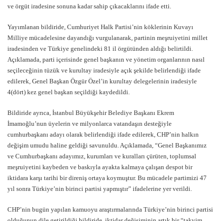
ve örgüt iradesine sonuna kadar sahip çıkacaklarını ifade etti.
Yayımlanan bildiride, Cumhuriyet Halk Partisi’nin köklerinin Kuvayı
Milliye mücadelesine dayandığı vurgulanarak, partinin meşruiyetini millet
iradesinden ve Türkiye genelindeki 81 il örgütünden aldığı belirtildi.
Açıklamada, parti içerisinde genel başkanın ve yönetim organlarının nasıl
seçileceğinin tüzük ve kurultay iradesiyle açık şekilde belirlendiği ifade
edilerek, Genel Başkan Özgür Özel’in kurultay delegelerinin iradesiyle
4(dört) kez genel başkan seçildiği kaydedildi.
Bildiride ayrıca, İstanbul Büyükşehir Belediye Başkanı Ekrem
İmamoğlu’nun üyelerin ve milyonlarca vatandaşın desteğiyle
cumhurbaşkanı adayı olarak belirlendiği ifade edilerek, CHP’nin halkın
değişim umudu haline geldiği savunuldu. Açıklamada, “Genel Başkanımız
ve Cumhurbaşkanı adayımız, kurumları ve kuralları çürüten, toplumsal
meşruiyetini kaybeden ve baskıyla ayakta kalmaya çalışan despot bir
iktidara karşı tarihi bir direniş ortaya koymuştur. Bu mücadele partimizi 47
yıl sonra Türkiye’nin birinci partisi yapmıştır” ifadelerine yer verildi.
CHP’nin bugün yapılan kamuoyu araştırmalarında Türkiye’nin birinci partisi
olduğunun dile getirildiği bildiride, iktidar değişiminin artık bir “takvim