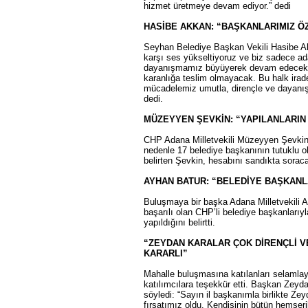
hizmet üretmeye devam ediyor.” dedi
HASİBE AKKAN: “BAŞKANLARIMIZ 
Seyhan Belediye Başkan Vekili Hasibe Akk
karşı ses yükseltiyoruz ve biz sadece ada
dayanışmamız büyüyerek devam edecek v
karanlığa teslim olmayacak. Bu halk ira
mücadelemiz umutla, dirençle ve dayanı
dedi.
MÜZEYYEN ŞEVKİN: “YAPILANLARIN
CHP Adana Milletvekili Müzeyyen Şevkin’
nedenle 17 belediye başkanının tutuklu 
belirten Şevkin, hesabını sandıkta soraca
AYHAN BATUR: “BELEDİYE BAŞKANLA
Buluşmaya bir başka Adana Milletvekili A
başarılı olan CHP’li belediye başkanlarıyl
yapıldığını belirtti.
“ZEYDAN KARALAR ÇOK DİRENÇLİ 
KARARLI”
Mahalle buluşmasına katılanları selaml
katılımcılara teşekkür etti. Başkan Zeydan 
söyledi: “Sayın il başkanımla birlikte Z
fırsatımız oldu. Kendisinin bütün hemşeril