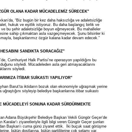
ÖZGÜR OLANA KADAR MÜCADELEMİZ SÜRECEK”
an’da, “Biz bugün bir kez daha haksızlığa ve adaletsizliğe
let, hukuk ve eşitlik istiyoruz. Bu daha başlangıç birlik ve
e bu şehir adaletsizliğe boyun eğmeyecek. Bu mahalleler
desine sahip çıkmaktan asla vazgeçmeyecek. Şunu bilsinler ki
şmayla, başkanlarımız özgür kalana kadar devam edecek.”
 HESABINI SANDIKTA SORACAĞIZ”
de, Cumhuriyet Halk Partisi’ne operasyon yapıldığını bu
olduğunu söyledi. Mücadeleden asla geri atmayacaklarını
klarını söyledi.
RIMIZA İTİBAR SUİKASTI YAPILIYOR”
yhan Barut’ta iktidarın bozuk olan ekonomiyle uğraşmak yerine
a uğraştığını söyleyip belediye başkanlarına itibar suikastı
VE MÜCADELEYİ SONUNA KADAR SÜRDÜRMEKTE
ayan Adana Büyükşehir Belediye Başkan Vekili Güngör Geçer’de
Karalar’ı ziyaretleriyle ilgili bilgi veren Güngör Geçer şunları
eydan Başkan’ı cuma günü ziyaret ettik. İki buçuk saat görüşme
erine, bütün dostlarına, bütün partililerine çok selamı var.