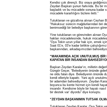
Kendisi çok dirençli. Biz oraya girdiğim
Zeydan Başkan şunun farkında. Bu bir mü
başladık ve bu mücadele sonuna kadar sü
mücadele kararlılığını bizlere iletti.”
Tutuklanan ve gözaltına alınan Ceyhan Be
“Hukuksuz sürecin mağdurlarından biri de
benimsediği bir belediye başkanının göre
Yine tutuklanan ve görevinden alınan Oya
hakları mücadelesinde, hukuk mücadelesi
“Oya Tekin uzun yıllar hak için, emek içi
Saat 01’e, 03’e kadar birlikte çalıştığım
başkanından, arkadaşımızdan bahsediyor
“MAKAMINDA AÇIK UNUTULMUŞ BİR L
KAPATAN BİR İNSANDAN BAHSEDİYO
Başkan Zeydan Karalar’ın, milletin değerl
Güngör Geçer, “Belediyenin önünde giderke
ne oldu falan diye. Belediyenin önünde d
kendi elleriyle kapattı. Yani açık unutul
bir adamdan bahsediyorum. Zeydan Karala
boyunca bu kente hizmet için kendi haya
insandır. Kendisine böyle bir hayatı nasıl
bir destek var’ diyordu” diye konuştu.
“ZEYDAN BAŞKANIMIN TUTSAK OLMA
Tutuklanan Zeydan Karalar, Oya Tekin ve K