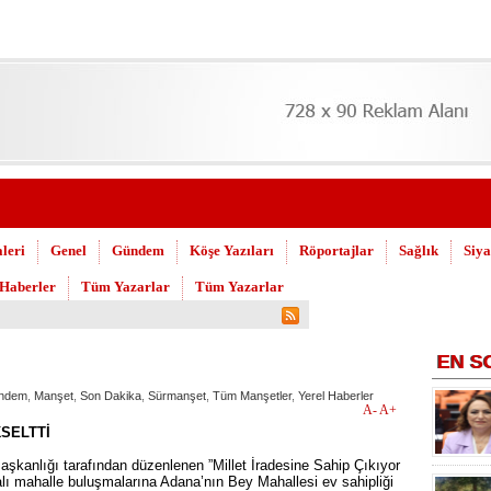
leri
Genel
Gündem
Köşe Yazıları
Röportajlar
Sağlık
Siya
 Haberler
Tüm Yazarlar
Tüm Yazarlar
uşuldu
EN
S
ndem
,
Manşet
,
Son Dakika
,
Sürmanşet
,
Tüm Manşetler
,
Yerel Haberler
A-
A+
SELTTİ
aşkanlığı tarafından düzenlenen ”Millet İradesine Sahip Çıkıyor
lı mahalle buluşmalarına Adana’nın Bey Mahallesi ev sahipliği