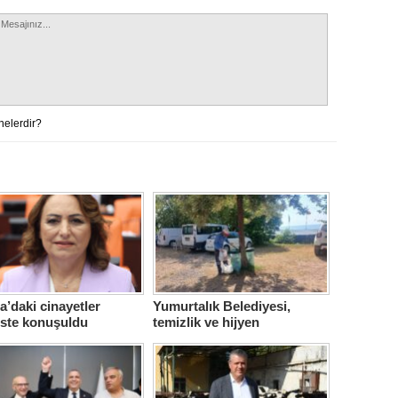
nelerdir?
’daki cinayetler
Yumurtalık Belediyesi,
iste konuşuldu
temizlik ve hijyen
seferberliğini sürdürüyor