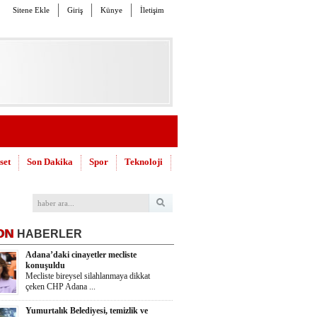
Sitene Ekle
Giriş
Künye
İletişim
set
Son Dakika
Spor
Teknoloji
ON
HABERLER
Adana’daki cinayetler mecliste
konuşuldu
Mecliste bireysel silahlanmaya dikkat
çeken CHP Adana ...
Yumurtalık Belediyesi, temizlik ve