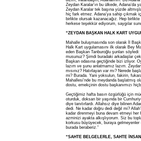
Zeydan Karalar’ın bu ülkede, Adana’da yap
Zeydan Karalar tek başına yüzde altmışla 
hiç fark etmez. Adana’ya sahip çıkmak içi
birlikte olursak kazanacağız. Hep birlikt
herkese teşekkür ediyorum, saygılar sun
“ZEYDAN BAŞKAN HALK KART UYGU
Mahalle buluşmasında son olarak İl Başkan
Halk Kart uygulamasını ilk olarak Bey Mah
eden Başkan Tanburoğlu şunları söyledi: 
musunuz? Şimdi buradaki arkadaşlar çekiy
Başkan odasına geçtiğinde bizi izliyor. 
lazım ve şunu anlatmamız lazım. Zeydan 
mısınız? Hatırlayan var mı? Nerede başla
mi? Burada. Yani yoksulun, fakirin, fukar
Mahallesi’nde bu meydanda başlatmış ol
dostu, emekçinin dostu başkanımızı hiçb
Geçtiğimiz hafta basın özgürlüğü için mü
oturduk, doksan bir yaşında bir Cumhuriyet
diye tanıtırlardı. Allahsız diye bilinen Ad
dedi. Ne kadar doğru dedi değil mi? Allah
kadar direnmeyi buna devam etmeyi her h
azminizi ayakta alkışlıyorum. Siz bu topla
korkusu büyüyecek, buraya gelmeyenler c
burada beraberiz.”
“SAHTE BELGELERLE, SAHTE İNSA