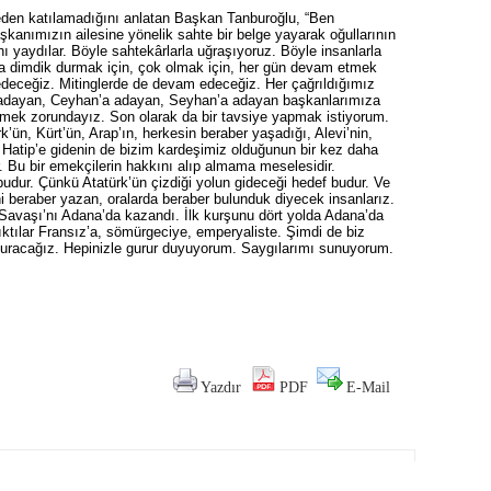
den katılamadığını anlatan Başkan Tanburoğlu, “Ben
anımızın ailesine yönelik sahte bir belge yayarak oğullarının
nı yaydılar. Böyle sahtekârlarla uğraşıyoruz. Böyle insanlarla
da dimdik durmak için, çok olmak için, her gün devam etmek
deceğiz. Mitinglerde de devam edeceğiz. Her çağrıldığımız
 adayan, Ceyhan’a adayan, Seyhan’a adayan başkanlarımıza
mek zorundayız. Son olarak da bir tavsiye yapmak istiyorum.
k’ün, Kürt’ün, Arap’ın, herkesin beraber yaşadığı, Alevi’nin,
 Hatip’e gidenin de bizim kardeşimiz olduğunun bir kez daha
ir. Bu bir emekçilerin hakkını alıp almama meselesidir.
udur. Çünkü Atatürk’ün çizdiği yolun gideceği hedef budur. Ve
ihi beraber yazan, oralarda beraber bulunduk diyecek insanlarız.
 Savaşı’nı Adana’da kazandı. İlk kurşunu dört yolda Adana’da
 çıktılar Fransız’a, sömürgeciye, emperyaliste. Şimdi de biz
 duracağız. Hepinizle gurur duyuyorum. Saygılarımı sunuyorum.
Yazdır
PDF
E-Mail