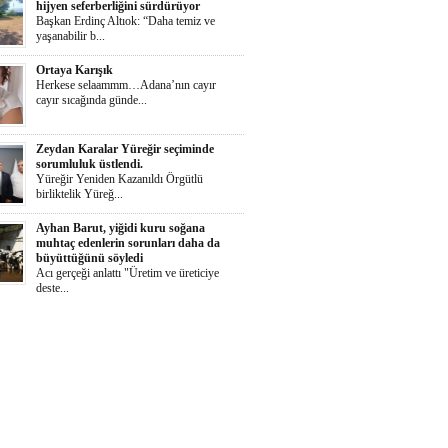
hijyen seferberliğini sürdürüyor
Başkan Erdinç Altıok: “Daha temiz ve
yaşanabilir b...
Ortaya Karışık
Herkese selaammm…Adana’nın cayır
cayır sıcağında günde...
Zeydan Karalar Yüreğir seçiminde
sorumluluk üstlendi.
Yüreğir Yeniden Kazanıldı Örgütlü
birliktelik Yüreğ...
Ayhan Barut, yiğidi kuru soğana
muhtaç edenlerin sorunları daha da
büyüttüğünü söyledi
Acı gerçeği anlattı "Üretim ve üreticiye
deste...
İŞKAD’dan kadın girişimcilere ödül
çağrısı
Süheyla Gergin: “Kadınlar her alanda daha
güçlü te...
Yumurtalık Belediyesi, yol, temizlik,
denetim ve sosyal çalışmalarını aralıksız
sürdürüyor
Başkan Altıok: “Yumurtalık’ı ortak akılla,