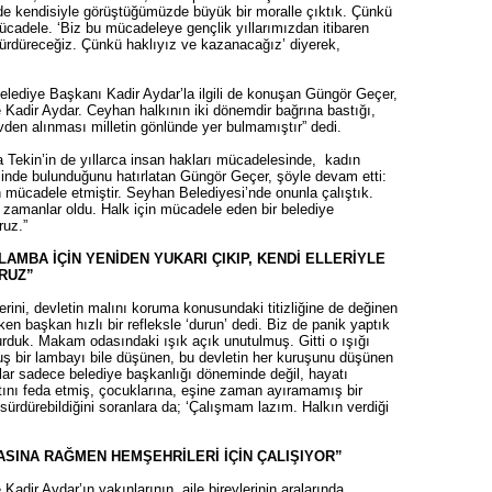
izde kendisiyle görüştüğümüzde büyük bir moralle çıktık. Çünkü
cadele. ‘Biz bu mücadeleye gençlik yıllarımızdan itibaren
rdüreceğiz. Çünkü haklıyız ve kazanacağız’ diyerek,
lediye Başkanı Kadir Aydar’la ilgili de konuşan Güngör Geçer,
 Kadir Aydar. Ceyhan halkının iki dönemdir bağrına bastığı,
vden alınması milletin gönlünde yer bulmamıştır” dedi.
 Tekin’in de yıllarca insan hakları mücadelesinde, kadın
nde bulunduğunu hatırlatan Güngör Geçer, şöyle devam etti:
n mücadele etmiştir. Seyhan Belediyesi’nde onunla çalıştık.
ız zamanlar oldu. Halk için mücadele eden bir belediye
uz.”
AMBA İÇİN YENİDEN YUKARI ÇIKIP, KENDİ ELLERİYLE
RUZ”
erini, devletin malını koruma konusundaki titizliğine de değinen
n başkan hızlı bir refleksle ‘durun’ dedi. Biz de panik yaptık
urduk. Makam odasındaki ışık açık unutulmuş. Gitti o ışığı
muş bir lambayı bile düşünen, bu devletin her kuruşunu düşünen
r sadece belediye başkanlığı döneminde değil, hayatı
tını feda etmiş, çocuklarına, eşine zaman ayıramamış bir
 sürdürebildiğini soranlara da; ‘Çalışmam lazım. Halkın verdiği
SINA RAĞMEN HEMŞEHRİLERİ İÇİN ÇALIŞIYOR”
adir Aydar’ın yakınlarının, aile bireylerinin aralarında