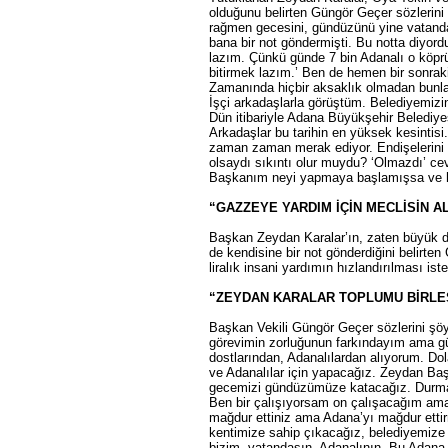
olduğunu belirten Güngör Geçer sözlerini
rağmen gecesini, gündüzünü yine vatanda
bana bir not göndermişti. Bu notta diyord
lazım. Çünkü günde 7 bin Adanalı o köpr
bitirmek lazım.’ Ben de hemen bir sonra
Zamanında hiçbir aksaklık olmadan bunlar
İşçi arkadaşlarla görüştüm. Belediyemizin
Dün itibariyle Adana Büyükşehir Belediyes
Arkadaşlar bu tarihin en yüksek kesintisi.
zaman zaman merak ediyor. Endişelerini 
olsaydı sıkıntı olur muydu? ‘Olmazdı’ 
Başkanım neyi yapmaya başlamışsa ve ha
“GAZZEYE YARDIM İÇİN MECLİSİN A
Başkan Zeydan Karalar’ın, zaten büyük dikk
de kendisine bir not gönderdiğini belirte
liralık insani yardımın hızlandırılması iste
“ZEYDAN KARALAR TOPLUMU BİRLEŞ
Başkan Vekili Güngör Geçer sözlerini şöyl
görevimin zorluğunun farkındayım ama gü
dostlarından, Adanalılardan alıyorum. D
ve Adanalılar için yapacağız. Zeydan Ba
gecemizi gündüzümüze katacağız. Durmay
Ben bir çalışıyorsam on çalışacağım am
mağdur ettiniz ama Adana’yı mağdur etti
kentimize sahip çıkacağız, belediyemize
bizim, vatandaşın, Adanalının. Bu Adana 