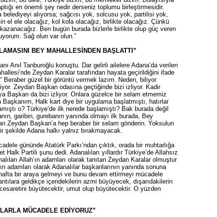
tığı en önemli şey nedir derseniz toplumu birleştirmesidir.
belediyeyi alıyorsa; sağcısı yok, solcusu yok, partilisi yok,
n el ele olacağız, kol kola olacağız, birlikte olacağız. Çünkü
e kazanacağız. Ben bugün burada bizlerle birlikte olup güç veren
uyorum. Sağ olun var olun.”
LAMASINI BEY MAHALLESİNDEN BAŞLATTI”
ı Anıl Tanburoğlu konuştu. Dar gelirli ailelere Adana’da verilen
allesi’nde Zeydan Karalar tarafından hayata geçirildiğini ifade
“ Beraber güzel bir görüntü vermek lazım. Neden, biliyor
or. Zeydan Başkan odasına geçtiğinde bizi izliyor. Kadir
Oya Başkan da bizi izliyor. Onlara güzelce bir selam etmemiz
Başkanım, Halk kart diye bir uygulama başlatmıştı, hatırlar
mıştı o? Türkiye’de ilk nerede başlamıştı? Bak burada değil
anın, garibin, gurebanın yanında olmayı ilk burada, Bey
an Zeydan Başkan’a hep beraber bir selam gönderin. Yoksulun
ir şekilde Adana halkı yalnız bırakmayacak.
cadele gününde Atatürk Parkı’ndan çıktık, orada bir muhtarlığa
 Halk Partili şunu dedi. Adanalıları yıllardır Türkiye’de Allahsız
analıları Allah’ın adamları olarak tanıtan Zeydan Karalar olmuştur
’ın adamları olarak Adanalılar başkanlarının yanında sonuna
afta bir araya gelmeyi ve bunu devam ettirmeyi mücadele
ntılara geldikçe içeridekilerin azmi büyüyecek, dışarıdakilerin
esaretini büyütecektir, umut olup büyütecektir. O yüzden
NLARLA MÜCADELE EDİYORUZ”