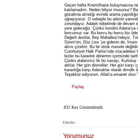
Geçen hafta Kiremithane buluşmasına ne
katılamadım. Neden biliyor musunuz? Başk
gözaltına alındığı evinde arama yapıldığı
uğraşıyoruz. O sebeple bu ailenin yanın
zorundayız. Adalet nöbetinde de devam e
yere gideceğiz. Çünkü kendini Adana’ya
borcumuz var. Bu borcu bu borcu biz öde
Değerli dostlar, Bey Mahallesi’ndeyiz. Tür
Sünni’nin, Düz Lise ‘ye gidenin de, İmam
altını çizelim. Bu bir etnik mesele değild
Cumhuriyet Halk Partisi’nde mücadelesi b
bizler bu karanlık dönemin içerisinde tar
Çünkü atalarımız ilk bu savaşı, Kurtuluş
attılar. Her gün direndiler. Her gün karşı
karanlığa karşı Adanalılar olarak dimdik
Teşekkür ediyorum. Allah’a emanet olun.”
Paylaş
831 Kez Görüntülendi.
Etiketler:
Yorumunuz