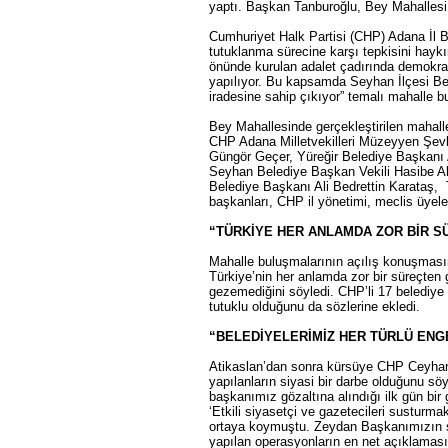
yaptı. Başkan Tanburoğlu, Bey Mahallesi 
Cumhuriyet Halk Partisi (CHP) Adana İl B
tutuklanma sürecine karşı tepkisini hayk
önünde kurulan adalet çadırında demokras
yapılıyor. Bu kapsamda Seyhan İlçesi Be
iradesine sahip çıkıyor” temalı mahalle b
Bey Mahallesinde gerçekleştirilen mahal
CHP Adana Milletvekilleri Müzeyyen Şev
Güngör Geçer, Yüreğir Belediye Başkanı
Seyhan Belediye Başkan Vekili Hasibe Ak
Belediye Başkanı Ali Bedrettin Karataş,
başkanları, CHP il yönetimi, meclis üyeleri
“TÜRKİYE HER ANLAMDA ZOR BİR S
Mahalle buluşmalarının açılış konuşması
Türkiye’nin her anlamda zor bir süreçten g
gezemediğini söyledi. CHP’li 17 belediye
tutuklu olduğunu da sözlerine ekledi.
“BELEDİYELERİMİZ HER TÜRLÜ EN
Atikaslan’dan sonra kürsüye CHP Ceyhan 
yapılanların siyasi bir darbe olduğunu sö
başkanımız gözaltına alındığı ilk gün bir
‘Etkili siyasetçi ve gazetecileri susturma
ortaya koymuştu. Zeydan Başkanımızın sö
yapılan operasyonların en net açıklaması