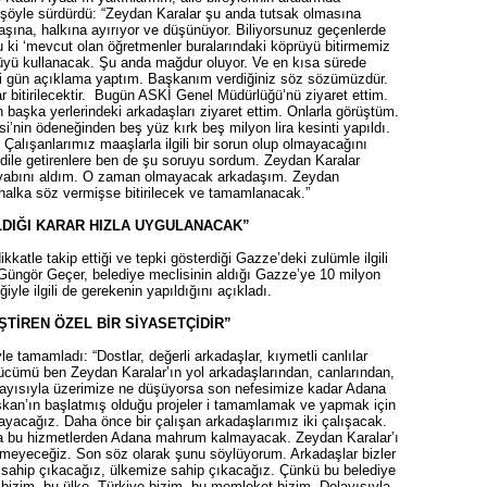
 şöyle sürdürdü: “Zeydan Karalar şu anda tutsak olmasına
şına, halkına ayırıyor ve düşünüyor. Biliyorsunuz geçenlerde
u ki ‘mevcut olan öğretmenler buralarındaki köprüyü bitirmemiz
üyü kullanacak. Şu anda mağdur oluyor. Ve en kısa sürede
ki gün açıklama yaptım. Başkanım verdiğiniz söz sözümüzdür.
 bitirilecektir. Bugün ASKİ Genel Müdürlüğü’nü ziyaret ettim.
 başka yerlerindeki arkadaşları ziyaret ettim. Onlarla görüştüm.
i’nin ödeneğinden beş yüz kırk beş milyon lira kesinti yapıldı.
 Çalışanlarımız maaşlarla ilgili bir sorun olup olmayacağını
dile getirenlere ben de şu soruyu sordum. Zeydan Karalar
cevabını aldım. O zaman olmayacak arkadaşım. Zeydan
lka söz vermişse bitirilecek ve tamamlanacak.”
LDIĞI KARAR HIZLA UYGULANACAK”
atle takip ettiği ve tepki gösterdiği Gazze’deki zulümle ilgili
n Güngör Geçer, belediye meclisinin aldığı Gazze’ye 10 milyon
ğiyle ilgili de gerekenin yapıldığını açıkladı.
TİREN ÖZEL BİR SİYASETÇİDİR”
e tamamladı: “Dostlar, değerli arkadaşlar, kıymetli canlılar
cümü ben Zeydan Karalar’ın yol arkadaşlarından, canlarından,
olayısıyla üzerimize ne düşüyorsa son nefesimize kadar Adana
şkan’ın başlatmış olduğu projeler i tamamlamak ve yapmak için
acağız. Daha önce bir çalışan arkadaşlarımız iki çalışacak.
a bu hizmetlerden Adana mahrum kalmayacak. Zeydan Karalar’ı
rmeyeceğiz. Son söz olarak şunu söylüyorum. Arkadaşlar bizler
 sahip çıkacağız, ülkemize sahip çıkacağız. Çünkü bu belediye
bizim, bu ülke, Türkiye bizim, bu memleket bizim. Dolayısıyla