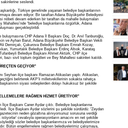
sakinlerine seslendi.
aşkanlığı, Türkiye genelinde yaşanan belediye başkanlarının
ırmaya devam ediyor. Bir taraftan Adana Büyükşehir Belediyesi
i nöbeti devam ederken bir taraftan da mahalle buluşmaları
y Mahallesi’nde “belediye başkanlarına özgürlük, Adana
uluşması gerçekleştirildi.
le buluşmasına CHP Adana İl Başkanı Doç. Dr. Anıl Tanburoğlu,
kin ve Ayhan Barut, Adana Büyükşehir Belediye Başkan Vekili
 Ali Demirçalı, Çukurova Belediye Başkanı Emrah Kozay,
kan, Yumurtalık Belediye Başkanı Erdinç Altıok, Karataş
 Tufanbeyli Belediye Başkanı Ahmet Aktürk, CHP ilçe
, bazı sivil toplum örgütleri ve Bey Mahallesi sakinleri katıldı.
ÜREÇTEN GEÇİYOR”
nı Seyhan ilçe başkanı Ramazan Atikaslan yaptı. Atikaslan,
eçtiğini belirterek AKP’li milletvekillerinin sokakta rahatça
 başkanının siyasi sebeplerden dolayı hukuksuz bir şekilde
GELLEMELERE RAĞMEN HİZMET ÜRETİYOR”
İlçe Başkanı Caner Aydar çıktı. Belediye başkanlarına
yledi. İlçe Başkanı Aydar sözlerini şu şekilde sürdürdü: “Zeydan
 gazetecinin neden gözaltına alınıyorsunuz sorusuna verdiği
k istiyorlar’ cevabıyla operasyonların amacını en net şekilde
ylediği sözler belediye başkanlarımıza ve belediyelerimize
dır. Bütün engellemelere rağmen belediyelerimiz çalışmaya,