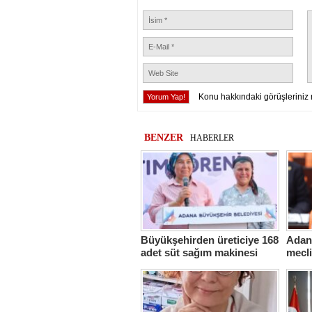
Konu hakkındaki görüşleriniz 
BENZER
HABERLER
Büyükşehirden üreticiye 168
Adana
adet süt sağım makinesi
mecl