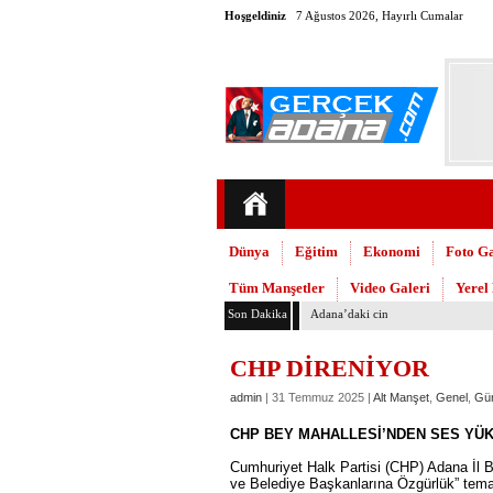
Hoşgeldiniz
7 Ağustos 2026, Hayırlı Cumalar
Dünya
Eğitim
Ekonomi
Foto Ga
Tüm Manşetler
Video Galeri
Yerel
Son Dakika
Adana’daki cinayetler mecliste kon
CHP DİRENİYOR
admin
| 31 Temmuz 2025 |
Alt Manşet
,
Genel
,
Gü
CHP BEY MAHALLESİ’NDEN SES YÜK
Cumhuriyet Halk Partisi (CHP) Adana İl B
ve Belediye Başkanlarına Özgürlük” tema