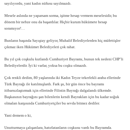
sayılıyordu, yani kadın nüfusu sayılmazdı.
Mesele aslında ne yaparsam sorma, işitme hesap vermem meselesidir, bu
dönem bir nebze onu da başardılar. Hiçbir kurum hükümete hesap
soramıyor!…
Bunların başında Sayıştay geliyor, Muhalif Belediyelerden hiç müfettişler
çıkmaz iken Hükümet Belediyeleri çok rahat.
Bu yıl çok coşkulu kutlandı Cumhuriyet Bayramı, bunun tek nedeni CHP’li
Belediyelerdir. İyi ki varlar, yoksa bu coşku olmazdı.
Çok renkli dedim, 80 yaşlarında iki Kadın Teyze tekerlekli araba ellerinde
Türk Bayrağı ile katılmışlardı. Fark şu, bir gün önce bu bayramı
itibarsızlaştırmak için ellerinde Filistin Bayrağı dalgalandı ülkemde.
Başkasının bayrağını şan bilenlerin kendi Bayrakları için bu kadar soğuk
olmaları karşısında Cumhuriyetçiler bu sevda bitmez dediler.
Yani demem o ki,
Unutturmaya çalışanlara, hatırlatanların coşkusu vardı bu Bayramda.