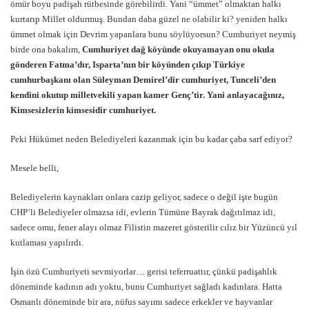
ömür boyu padişah rütbesinde görebilirdi. Yani “ümmet” olmaktan halkı
kurtarıp Millet oldurmuş. Bundan daha güzel ne olabilir ki? yeniden halkı
ümmet olmak için Devrim yapanlara bunu söylüyorsun? Cumhuriyet neymiş
birde ona bakalım,
Cumhuriyet dağ köyünde okuyamayan onu okula
gönderen Fatma’dır, Isparta’nın bir köyünden çıkıp Türkiye
cumhurbaşkanı olan Süleyman Demirel’dir cumhuriyet, Tunceli’den
kendini okutup milletvekili yapan kamer Genç’tir. Yani anlayacağınız,
Kimsesizlerin kimsesidir cumhuriyet.
Peki Hükümet neden Belediyeleri kazanmak için bu kadar çaba sarf ediyor?
Mesele belli,
Belediyelerin kaynakları onlara cazip geliyor, sadece o değil işte bugün
CHP’li Belediyeler olmazsa idi, evlerin Tümüne Bayrak dağıtılmaz idi,
sadece omu, fener alayı olmaz Filistin mazeret gösterilir cılız bir Yüzüncü yıl
kutlaması yapılırdı.
İşin özü Cumhuriyeti sevmiyorlar… gerisi teferruattır, çünkü padişahlık
döneminde kadının adı yoktu, bunu Cumhuriyet sağladı kadınlara. Hatta
Osmanlı döneminde bir ara, nüfus sayımı sadece erkekler ve hayvanlar