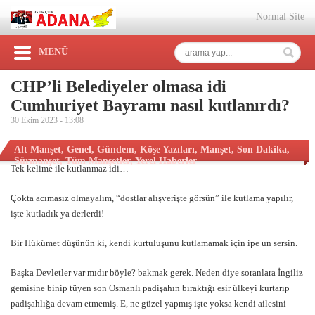
Normal Site
MENÜ
CHP’li Belediyeler olmasa idi
Cumhuriyet Bayramı nasıl kutlanırdı?
30 Ekim 2023 -
13:08
Alt Manşet
,
Genel
,
Gündem
,
Köşe Yazıları
,
Manşet
,
Son Dakika
,
Sürmanşet
,
Tüm Manşetler
,
Yerel Haberler
Tek kelime ile kutlanmaz idi…
Çokta acımasız olmayalım, “dostlar alışverişte görsün” ile kutlama yapılır,
işte kutladık ya derlerdi!
Bir Hükümet düşünün ki, kendi kurtuluşunu kutlamamak için ipe un sersin.
Başka Devletler var mıdır böyle? bakmak gerek. Neden diye soranlara İngiliz
gemisine binip tüyen son Osmanlı padişahın bıraktığı esir ülkeyi kurtarıp
padişahlığa devam etmemiş. E, ne güzel yapmış işte yoksa kendi ailesini