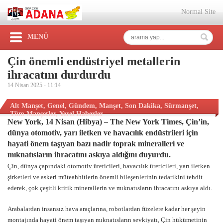
Normal Site
MENÜ
Çin önemli endüstriyel metallerin
ihracatını durdurdu
14 Nisan 2025 -
11:14
Alt Manşet
,
Genel
,
Gündem
,
Manşet
,
Son Dakika
,
Sürmanşet
,
Tüm Manşetler
,
Yerel Haberler
New York, 14 Nisan (Hibya) – The New York Times, Çin’in,
dünya otomotiv, yarı iletken ve havacılık endüstrileri için
hayati önem taşıyan bazı nadir toprak mineralleri ve
mıknatısların ihracatını askıya aldığını duyurdu.
Çin, dünya çapındaki otomotiv üreticileri, havacılık üreticileri, yarı iletken
şirketleri ve askeri müteahhitlerin önemli bileşenlerinin tedarikini tehdit
ederek, çok çeşitli kritik minerallerin ve mıknatısların ihracatını askıya aldı.
Arabalardan insansız hava araçlarına, robotlardan füzelere kadar her şeyin
montajında ​​hayati önem taşıyan mıknatısların sevkiyatı, Çin hükümetinin