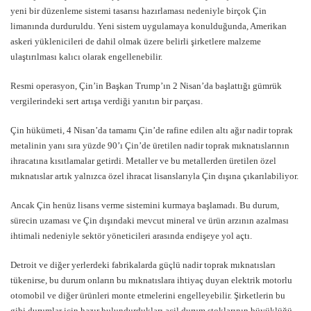
yeni bir düzenleme sistemi tasarısı hazırlaması nedeniyle birçok Çin
limanında durduruldu. Yeni sistem uygulamaya konulduğunda, Amerikan
askeri yüklenicileri de dahil olmak üzere belirli şirketlere malzeme
ulaştırılması kalıcı olarak engellenebilir.
Resmi operasyon, Çin’in Başkan Trump’ın 2 Nisan’da başlattığı gümrük
vergilerindeki sert artışa verdiği yanıtın bir parçası.
Çin hükümeti, 4 Nisan’da tamamı Çin’de rafine edilen altı ağır nadir toprak
metalinin yanı sıra yüzde 90’ı Çin’de üretilen nadir toprak mıknatıslarının
ihracatına kısıtlamalar getirdi. Metaller ve bu metallerden üretilen özel
mıknatıslar artık yalnızca özel ihracat lisanslarıyla Çin dışına çıkarılabiliyor.
Ancak Çin henüz lisans verme sistemini kurmaya başlamadı. Bu durum,
sürecin uzaması ve Çin dışındaki mevcut mineral ve ürün arzının azalması
ihtimali nedeniyle sektör yöneticileri arasında endişeye yol açtı.
Detroit ve diğer yerlerdeki fabrikalarda güçlü nadir toprak mıknatısları
tükenirse, bu durum onların bu mıknatıslara ihtiyaç duyan elektrik motorlu
otomobil ve diğer ürünleri monte etmelerini engelleyebilir. Şirketlerin bu
gibi durumlar için hazır bulundurdukları acil durum stoklarının büyüklüğü