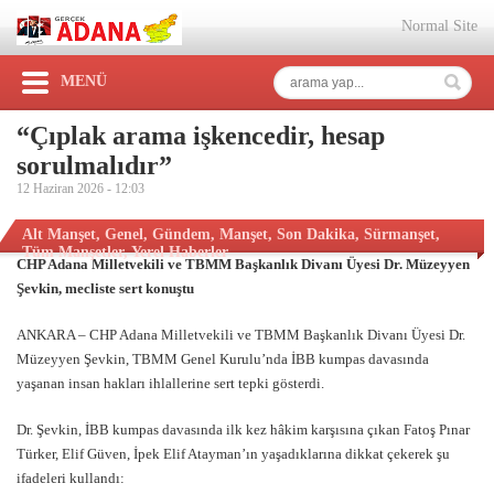
Normal Site
MENÜ
“Çıplak arama işkencedir, hesap
sorulmalıdır”
12 Haziran 2026 -
12:03
Alt Manşet
,
Genel
,
Gündem
,
Manşet
,
Son Dakika
,
Sürmanşet
,
Tüm Manşetler
,
Yerel Haberler
CHP Adana Milletvekili ve TBMM Başkanlık Divanı Üyesi Dr. Müzeyyen
Şevkin, mecliste sert konuştu
ANKARA – CHP Adana Milletvekili ve TBMM Başkanlık Divanı Üyesi Dr.
Müzeyyen Şevkin, TBMM Genel Kurulu’nda İBB kumpas davasında
yaşanan insan hakları ihlallerine sert tepki gösterdi.
Dr. Şevkin, İBB kumpas davasında ilk kez hâkim karşısına çıkan Fatoş Pınar
Türker, Elif Güven, İpek Elif Atayman’ın yaşadıklarına dikkat çekerek şu
ifadeleri kullandı: