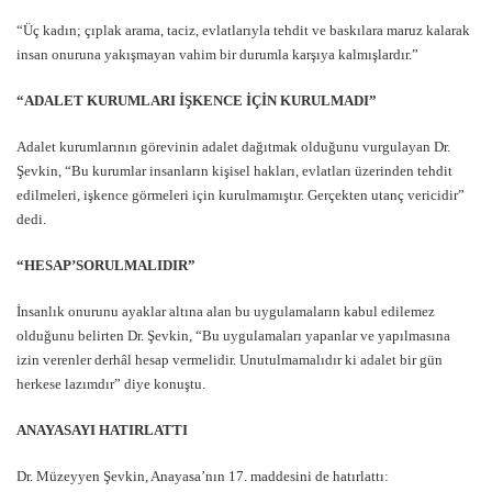
“Üç kadın; çıplak arama, taciz, evlatlarıyla tehdit ve baskılara maruz kalarak
insan onuruna yakışmayan vahim bir durumla karşıya kalmışlardır.”
“ADALET KURUMLARI İŞKENCE İÇİN KURULMADI”
Adalet kurumlarının görevinin adalet dağıtmak olduğunu vurgulayan Dr.
Şevkin, “Bu kurumlar insanların kişisel hakları, evlatları üzerinden tehdit
edilmeleri, işkence görmeleri için kurulmamıştır. Gerçekten utanç vericidir”
dedi.
“HESAP’SORULMALIDIR”
İnsanlık onurunu ayaklar altına alan bu uygulamaların kabul edilemez
olduğunu belirten Dr. Şevkin, “Bu uygulamaları yapanlar ve yapılmasına
izin verenler derhâl hesap vermelidir. Unutulmamalıdır ki adalet bir gün
herkese lazımdır” diye konuştu.
ANAYASAYI HATIRLATTI
Dr. Müzeyyen Şevkin, Anayasa’nın 17. maddesini de hatırlattı: