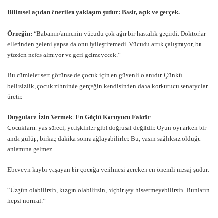
Bilimsel açıdan önerilen yaklaşım şudur: Basit, açık ve gerçek.
Örneğin:
“Babanın/annenin vücudu çok ağır bir hastalık geçirdi. Doktorlar
ellerinden geleni yapsa da onu iyileştiremedi. Vücudu artık çalışmıyor, bu
yüzden nefes almıyor ve geri gelmeyecek.”
Bu cümleler sert görünse de çocuk için en güvenli olanıdır. Çünkü
belirsizlik, çocuk zihninde gerçeğin kendisinden daha korkutucu senaryolar
üretir.
Duygulara İzin Vermek: En Güçlü Koruyucu Faktör
Çocukların yas süreci, yetişkinler gibi doğrusal değildir. Oyun oynarken bir
anda gülüp, birkaç dakika sonra ağlayabilirler. Bu, yasın sağlıksız olduğu
anlamına gelmez.
Ebeveyn kaybı yaşayan bir çocuğa verilmesi gereken en önemli mesaj şudur:
“Üzgün olabilirsin, kızgın olabilirsin, hiçbir şey hissetmeyebilirsin. Bunların
hepsi normal.”