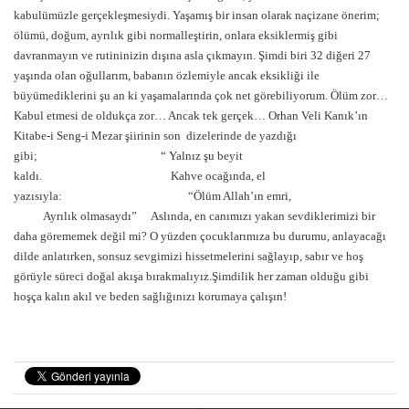
kabulümüzle gerçekleşmesiydi. Yaşamış bir insan olarak naçizane önerim;
ölümü, doğum, ayrılık gibi normalleştirin, onlara eksiklermiş gibi
davranmayın ve rutininizin dışına asla çıkmayın. Şimdi biri 32 diğeri 27
yaşında olan oğullarım, babanın özlemiyle ancak eksikliği ile
büyümediklerini şu an ki yaşamalarında çok net görebiliyorum. Ölüm zor…
Kabul etmesi de oldukça zor… Ancak tek gerçek… Orhan Veli Kanık’ın
Kitabe-i Seng-i Mezar şiirinin son dizelerinde de yazdığı
gibi; “ Yalnız şu beyit
kaldı. Kahve ocağında, el
yazısıyla: “Ölüm Allah’ın emri,
Ayrılık olmasaydı” Aslında, en canımızı yakan sevdiklerimizi bir
daha görememek değil mi? O yüzden çocuklarımıza bu durumu, anlayacağı
dilde anlatırken, sonsuz sevgimizi hissetmelerini sağlayıp, sabır ve hoş
görüyle süreci doğal akışa bırakmalıyız.Şimdilik her zaman olduğu gibi
hoşça kalın akıl ve beden sağlığınızı korumaya çalışın!