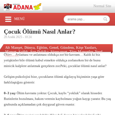
Normal Site
MENÜ
Çocuk Ölümü Nasıl Anlar?
20 Aralık 2025 -
10:24
Alt Manşet
,
Dünya
,
Eğitim
,
Genel
,
Gündem
,
Köşe Yazıları
,
Manşet
,
Sağlık
,
Son Dakika
,
Sürmanşet
,
Tüm Manşetler
,
Yerel
Ölüm… Anlaması ve anlatması oldukça zor bir kavram… Kaldı ki biz
Haberler
yetişkinler bile ölümü kabul etmekte oldukça zorlanırken bir de bunu
minicik kalplere anlatmak gerçekten zor.Peki, çocuklar ölümü nasıl anlar?
Gelişim psikolojisi bize, çocukların ölümü algılayış biçiminin yaşa göre
farklılaştığını gösterir:
0–3 yaş:
Ölüm kavramı yoktur. Çocuk, kaybı “yokluk” olarak hisseder.
Rutinlerin bozulması, bakım verenin kaybolması yoğun kaygı yaratır. Bu yaş
grubunda açıklamadan çok duygusal güven esastır.