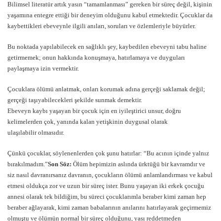
Bilimsel literatür artık yasın “tamamlanması” gereken bir süreç değil, kişinin
yaşamına entegre ettiği bir deneyim olduğunu kabul etmektedir. Çocuklar da
kaybettikleri ebeveynle ilgili anıları, soruları ve özlemleriyle büyürler.
Bu noktada yapılabilecek en sağlıklı şey, kaybedilen ebeveyni tabu haline
getirmemek; onun hakkında konuşmaya, hatırlamaya ve duyguları
paylaşmaya izin vermektir.
Çocuklara ölümü anlatmak, onları korumak adına gerçeği saklamak değil;
gerçeği taşıyabilecekleri şekilde sunmak demektir.
Ebeveyn kaybı yaşayan bir çocuk için en iyileştirici unsur, doğru
kelimelerden çok, yanında kalan yetişkinin duygusal olarak
ulaşılabilir olmasıdır.
Çünkü çocuklar, söylenenlerden çok şunu hatırlar: “Bu acının içinde yalnız
bırakılmadım.”
Son Söz:
Ölüm hepimizin aslında ürktüğü bir kavramdır ve
siz nasıl davranırsanız davranın, çocukların ölümü anlamlandırması ve kabul
etmesi oldukça zor ve uzun bir süreç ister. Bunu yaşayan iki erkek çocuğu
annesi olarak tek bildiğim, bu süreci çocuklarımla beraber kimi zaman hep
beraber ağlayarak, kimi zaman babalarının anılarını hatırlayarak geçirmemiz
olmuştu ve ölümün normal bir süreç olduğunu, yası reddetmeden