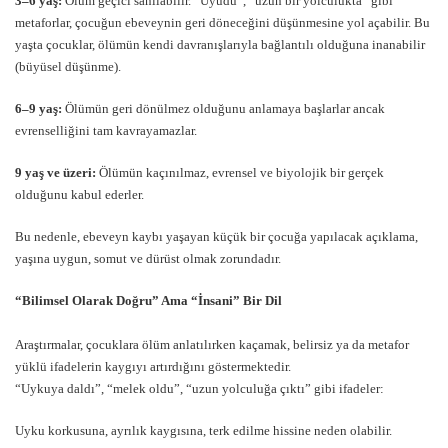
3–6 yaş:
Ölüm geçici sanılabilir. “Uyudu”, “uzun bir yolculukta” gibi
metaforlar, çocuğun ebeveynin geri döneceğini düşünmesine yol açabilir. Bu
yaşta çocuklar, ölümün kendi davranışlarıyla bağlantılı olduğuna inanabilir
(büyüsel düşünme).
6–9 yaş:
Ölümün geri dönülmez olduğunu anlamaya başlarlar ancak
evrenselliğini tam kavrayamazlar.
9 yaş ve üzeri:
Ölümün kaçınılmaz, evrensel ve biyolojik bir gerçek
olduğunu kabul ederler.
Bu nedenle, ebeveyn kaybı yaşayan küçük bir çocuğa yapılacak açıklama,
yaşına uygun, somut ve dürüst olmak zorundadır.
“Bilimsel Olarak Doğru” Ama “İnsani” Bir Dil
Araştırmalar, çocuklara ölüm anlatılırken kaçamak, belirsiz ya da metafor
yüklü ifadelerin kaygıyı artırdığını göstermektedir.
“Uykuya daldı”, “melek oldu”, “uzun yolculuğa çıktı” gibi ifadeler:
Uyku korkusuna, ayrılık kaygısına, terk edilme hissine neden olabilir.