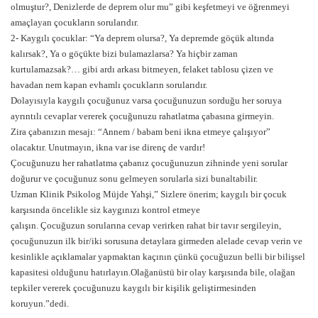
olmuştur?, Denizlerde de deprem olur mu” gibi keşfetmeyi ve öğrenmeyi
amaçlayan çocukların sorularıdır.
2- Kaygılı çocuklar: “Ya deprem olursa?, Ya depremde göçük altında
kalırsak?, Ya o göçükte bizi bulamazlarsa? Ya hiçbir zaman
kurtulamazsak?… gibi ardı arkası bitmeyen, felaket tablosu çizen ve
havadan nem kapan evhamlı çocukların sorularıdır.
Dolayısıyla kaygılı çocuğunuz varsa çocuğunuzun sorduğu her soruya
ayrıntılı cevaplar vererek çocuğunuzu rahatlatma çabasına girmeyin.
Zira çabanızın mesajı: “Annem / babam beni ikna etmeye çalışıyor”
olacaktır. Unutmayın, ikna var ise direnç de vardır!
Çocuğunuzu her rahatlatma çabanız çocuğunuzun zihninde yeni sorular
doğurur ve çocuğunuz sonu gelmeyen sorularla sizi bunaltabilir.
Uzman Klinik Psikolog Müjde Yahşi,” Sizlere önerim; kaygılı bir çocuk
karşısında öncelikle siz kaygınızı kontrol etmeye
çalışın. Çocuğuzun sorularına cevap verirken rahat bir tavır sergileyin,
çocuğunuzun ilk bir/iki sorusuna detaylara girmeden alelade cevap verin ve
kesinlikle açıklamalar yapmaktan kaçının çünkü çocuğuzun belli bir bilişsel
kapasitesi olduğunu hatırlayın.Olağanüstü bir olay karşısında bile, olağan
tepkiler vererek çocuğunuzu kaygılı bir kişilik geliştirmesinden
koruyun.”dedi.