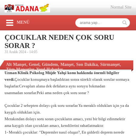
Normal Site
MENÜ
ÇOCUKLAR NEDEN ÇOK SORU
SORAR ?
31 Aralık 2024 -
14:05
Alt Manşet
,
Genel
,
Gündem
,
Manşet
,
Son Dakika
,
Sürmanşet
,
Tüm Manşetler
,
Yerel Haberler
Uzman Klinik Psikolog Müjde Yahşi konu hakkında önemli bilgiler
verdi.
Çocuklar konuşmaya başladıktan sonra sürekli olarak sorular sormaya
başlarlar.Cevapları alana dek defalarca aynı soruyu bıkmadan
usanmadan sorarlar.Peki ama neden çok soru sorar ?
Çocuklar 2 sebepten dolayı çok soru sorarlar.Ya meraklı oldukları için ya da
kaygılı oldukları için.
Merakından dolayı soru soran çocukların amacı, yeni bir bilgi edinmektir
ama kaygılı olan çocukları amacı, kendilerini rahatlatmaktır.
1- Meraklı çocuklar: “Depremler nasıl oluşur?, En şiddetli deprem nerede