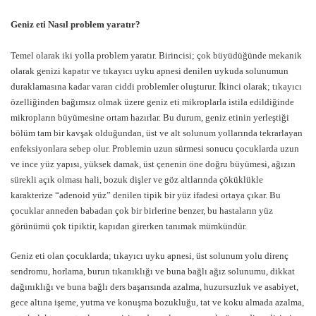
Geniz eti Nasıl problem yaratır?
Temel olarak iki yolla problem yaratır. Birincisi; çok büyüdüğünde mekanik
olarak genizi kapatır ve tıkayıcı uyku apnesi denilen uykuda solunumun
duraklamasına kadar varan ciddi problemler oluşturur. İkinci olarak; tıkayıcı
özelliğinden bağımsız olmak üzere geniz eti mikroplarla istila edildiğinde
mikropların büyümesine ortam hazırlar. Bu durum, geniz etinin yerleştiği
bölüm tam bir kavşak olduğundan, üst ve alt solunum yollarında tekrarlayan
enfeksiyonlara sebep olur. Problemin uzun sürmesi sonucu çocuklarda uzun
ve ince yüz yapısı, yüksek damak, üst çenenin öne doğru büyümesi, ağızın
sürekli açık olması hali, bozuk dişler ve göz altlarında çöküklükle
karakterize “adenoid yüz” denilen tipik bir yüz ifadesi ortaya çıkar. Bu
çocuklar anneden babadan çok bir birlerine benzer, bu hastaların yüz
görünümü çok tipiktir, kapıdan girerken tanımak mümkündür.
Geniz eti olan çocuklarda; tıkayıcı uyku apnesi, üst solunum yolu direnç
sendromu, horlama, burun tıkanıklığı ve buna bağlı ağız solunumu, dikkat
dağınıklığı ve buna bağlı ders başarısında azalma, huzursuzluk ve asabiyet,
gece altına işeme, yutma ve konuşma bozukluğu, tat ve koku almada azalma,