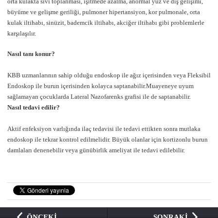
orta kulakta sıvı toplanması, işitmede azalma, anormal yüz ve diş gelişimi,
büyüme ve gelişme geriliği, pulmoner hipertansiyon, kor pulmonale, orta
kulak iltihabı, sinüzit, bademcik iltihabı, akciğer iltihabı gibi problemlerle
karşılaşılır.
Nasıl tanı konur?
KBB uzmanlarının sahip olduğu endoskop ile ağız içerisinden veya Fleksibil
Endoskop ile burun içerisinden kolayca saptanabilir.Muayeneye uyum
sağlamayan çocuklarda Lateral Nazofarenks grafisi ile de saptanabilir.
Nasıl tedavi edilir?
Aktif enfeksiyon varlığında ilaç tedavisi ile tedavi ettikten sonra mutlaka
endoskop ile tekrar kontrol edilmelidir. Büyük olanlar için kortizonlu burun
damlaları denenebilir veya günübirlik ameliyat ile tedavi edilebilir.
ÖNCEKİ
SONRAKİ