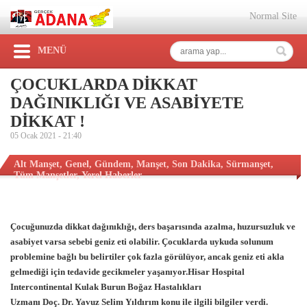
Normal Site
MENÜ
ÇOCUKLARDA DİKKAT
DAĞINIKLIĞI VE ASABİYETE
DİKKAT !
05 Ocak 2021 -
21:40
Alt Manşet
,
Genel
,
Gündem
,
Manşet
,
Son Dakika
,
Sürmanşet
,
Tüm Manşetler
,
Yerel Haberler
Çocuğunuzda dikkat dağınıklığı, ders başarısında azalma, huzursuzluk ve
asabiyet varsa sebebi geniz eti olabilir. Çocuklarda uykuda solunum
problemine bağlı bu belirtiler çok fazla görülüyor, ancak geniz eti akla
gelmediği için tedavide gecikmeler yaşanıyor.
Hisar Hospital
Intercontinental Kulak Burun Boğaz Hastalıkları
Uzmanı Doç. Dr. Yavuz Selim
Yıldırım konu ile ilgili bilgiler verdi.