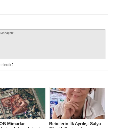
nelerdir?
B Mimarlar
Bebelerin İlk Ayrılışı-Salya