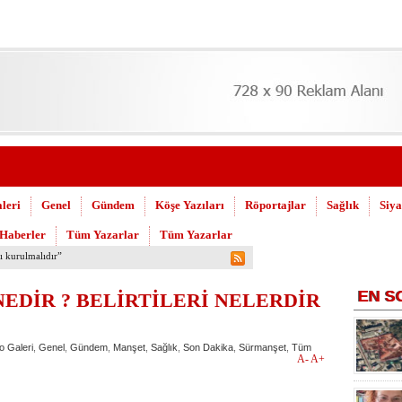
leri
Genel
Gündem
Köşe Yazıları
Röportajlar
Sağlık
Siya
 Haberler
Tüm Yazarlar
Tüm Yazarlar
 Askeri Hastane için çağrı…
EN
S
EDİR ? BELİRTİLERİ NELERDİR
o Galeri
,
Genel
,
Gündem
,
Manşet
,
Sağlık
,
Son Dakika
,
Sürmanşet
,
Tüm
A-
A+