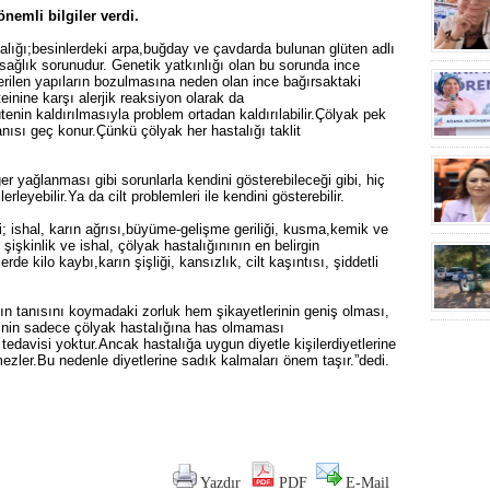
nemli bilgiler verdi.
lığı;besinlerdeki arpa,buğday ve çavdarda bulunan glüten adlı
 sağlık sorunudur. Genetik yatkınlığı olan bu sorunda ince
verilen yapıların bozulmasına neden olan ince bağırsaktaki
einine karşı alerjik reaksiyon olarak da
tenin kaldırılmasıyla problem ortadan kaldırılabilir.Çölyak pek
nısı geç konur.Çünkü çölyak her hastalığı taklit
r yağlanması gibi sorunlarla kendini gösterebileceği gibi, hiç
leyebilir.Ya da cilt problemleri ile kendini gösterebilir.
eri; ishal, karın ağrısı,büyüme-gelişme geriliği, kusma,kemik ve
e şişkinlik ve ishal, çölyak hastalığınının en belirgin
erde kilo kaybı,karın şişliği, kansızlık, cilt kaşıntısı, şiddetli
ın tanısını koymadaki zorluk hem şikayetlerinin geniş olması,
irinin sadece çölyak hastalığına has olmaması
 tedavisi yoktur.Ancak hastalığa uygun diyetle kişilerdiyetlerine
mezler.Bu nedenle diyetlerine sadık kalmaları önem taşır.”dedi.
Yazdır
PDF
E-Mail