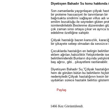
Diyetisyen Bahadır Su konu hakkında ö
Son zamanlarda yaygınlaşan çölyak hasta
bir proteine hassasiyet ile tanımlanan bir
bağırsakta sindirimi sağlayan villus adı 
emilim bozukluğu ile seyreden glüten prot
isimlendirilebilir.Beslenme düzeninden glü
çok zaman sinsi ortaya çıkar ve ayrıca ta
edebilme özelliğine sahiptir.
Çölyak hastalığı bazen kansızlık, karaciğe
bir şikayete sebep olmadan da sessizce iler
Çocuklarda hastalığın en belirgin belirtil
eklem ağrıları,halsizliktir.Yetişkinlerde is
belirtilerindendir.Bunların dışında yetişkinl
baş ağrısı, gibi…şikayetlere rastlanabilir.
Diyetisyen Bahadır Su,”Çölyak hastalığın
hem de görülen bütün bu belirtilerin hiçb
nedeniyledir.Çölyak hastalığının kesin bir
uydukları sürece hastalık belirtisi göster
Paylaş
1466 Kez Görüntülendi.