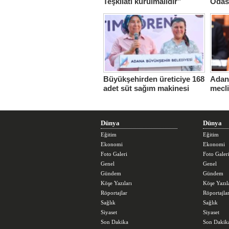
Teşkilatı kurulmalıdır”
Odas
Hasta
Büyükşehirden üreticiye 168
Adana
adet süt sağım makinesi
mecl
Dünya
Dünya
Eğitim
Eğitim
Ekonomi
Ekonomi
Foto Galeri
Foto Galer
Genel
Genel
Gündem
Gündem
Köşe Yazıları
Köşe Yazıl
Röportajlar
Röportajla
Sağlık
Sağlık
Siyaset
Siyaset
Son Dakika
Son Dakik