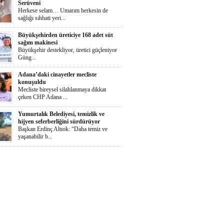
Serüveni
Herkese selam… Umarım herkesin de
sağlığı sıhhati yeri...
Büyükşehirden üreticiye 168 adet süt
sağım makinesi
Büyükşehir destekliyor, üretici güçleniyor
Güng...
Adana’daki cinayetler mecliste
konuşuldu
Mecliste bireysel silahlanmaya dikkat
çeken CHP Adana ...
Yumurtalık Belediyesi, temizlik ve
hijyen seferberliğini sürdürüyor
Başkan Erdinç Altıok: “Daha temiz ve
yaşanabilir b...
Ortaya Karışık
Herkese selaammm…Adana’nın cayır
cayır sıcağında günde...
Zeydan Karalar Yüreğir seçiminde
sorumluluk üstlendi.
Yüreğir Yeniden Kazanıldı Örgütlü
birliktelik Yüreğ...