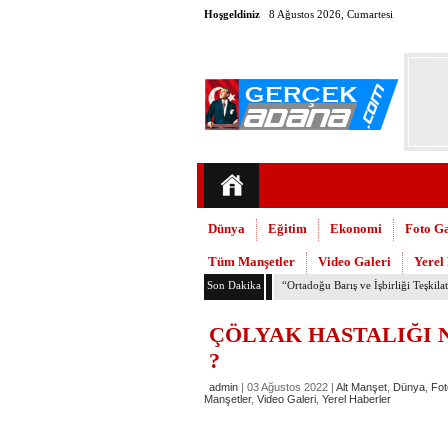
Hoşgeldiniz
8 Ağustos 2026, Cumartesi
Dünya
Eğitim
Ekonomi
Foto Ga
Tüm Manşetler
Video Galeri
Yerel
Son Dakika
TMMOB Mimarlar Odası’ndan Adana
ÇÖLYAK HASTALIĞI N
?
admin
| 03 Ağustos 2022 |
Alt Manşet
,
Dünya
,
Fot
Manşetler
,
Video Galeri
,
Yerel Haberler