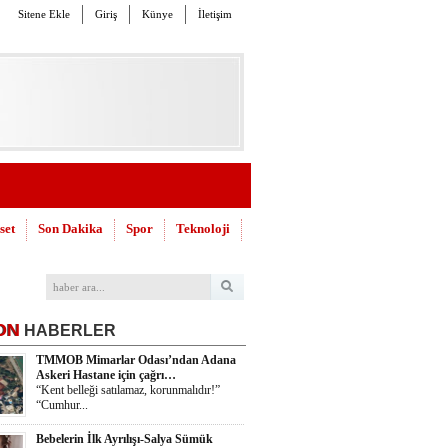
Sitene Ekle
Giriş
Künye
İletişim
set
Son Dakika
Spor
Teknoloji
ON
HABERLER
TMMOB Mimarlar Odası’ndan Adana
Askeri Hastane için çağrı…
“Kent belleği satılamaz, korunmalıdır!”
“Cumhur...
Bebelerin İlk Ayrılışı-Salya Sümük