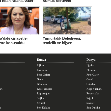
ı’ndan Adana Askeri
Sümük Serüveni
ne için çağrı…
’daki cinayetler
Yumurtalık Belediyesi,
iste konuşuldu
temizlik ve hijyen
seferberliğini sürdürüyor
Dünya
Dünya
Eğitim
Eğitim
Ekonomi
Ekonomi
i
Foto Galeri
Foto Galeri
Genel
Genel
Gündem
Gündem
arı
Köşe Yazıları
Köşe Yazıları
r
Röportajlar
Röportajlar
Sağlık
Sağlık
Siyaset
Siyaset
a
Son Dakika
Son Dakika