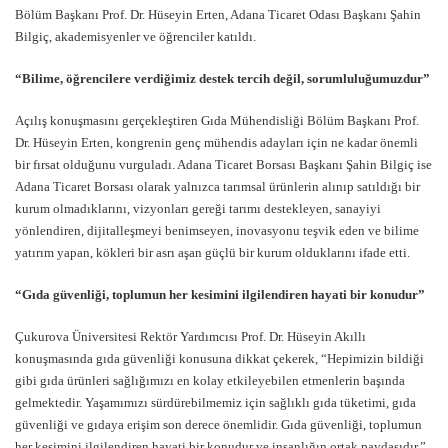
Bölüm Başkanı Prof. Dr. Hüseyin Erten, Adana Ticaret Odası Başkanı Şahin
Bilgiç, akademisyenler ve öğrenciler katıldı.
“Bilime, öğrencilere verdiğimiz destek tercih değil, sorumluluğumuzdur”
Açılış konuşmasını gerçekleştiren Gıda Mühendisliği Bölüm Başkanı Prof.
Dr. Hüseyin Erten, kongrenin genç mühendis adayları için ne kadar önemli
bir fırsat olduğunu vurguladı. Adana Ticaret Borsası Başkanı Şahin Bilgiç ise
Adana Ticaret Borsası olarak yalnızca tarımsal ürünlerin alınıp satıldığı bir
kurum olmadıklarını, vizyonları gereği tarımı destekleyen, sanayiyi
yönlendiren, dijitalleşmeyi benimseyen, inovasyonu teşvik eden ve bilime
yatırım yapan, kökleri bir asrı aşan güçlü bir kurum olduklarını ifade etti.
“Gıda güvenliği, toplumun her kesimini ilgilendiren hayati bir konudur”
Çukurova Üniversitesi Rektör Yardımcısı Prof. Dr. Hüseyin Akıllı
konuşmasında gıda güvenliği konusuna dikkat çekerek, “Hepimizin bildiği
gibi gıda ürünleri sağlığımızı en kolay etkileyebilen etmenlerin başında
gelmektedir. Yaşamımızı sürdürebilmemiz için sağlıklı gıda tüketimi, gıda
güvenliği ve gıdaya erişim son derece önemlidir. Gıda güvenliği, toplumun
her kesimini ilgilendiren hayati bir konudur ve insanlığın ortak paydasıdır,”