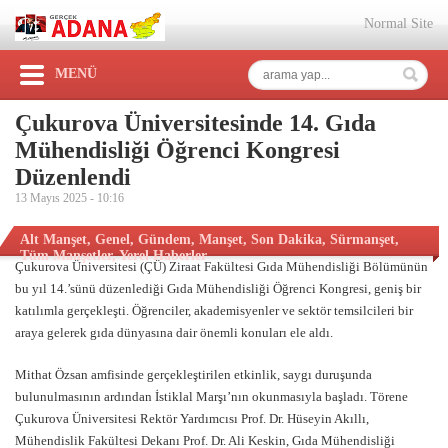
Normal Site
MENÜ
Çukurova Üniversitesinde 14. Gıda
Mühendisliği Öğrenci Kongresi
Düzenlendi
13 Mayıs 2025 -
10:16
Alt Manşet
,
Genel
,
Gündem
,
Manşet
,
Son Dakika
,
Sürmanşet
,
Tüm Manşetler
,
Yerel Haberler
Çukurova Üniversitesi (ÇÜ) Ziraat Fakültesi Gıda Mühendisliği Bölümünün
bu yıl 14.’sünü düzenlediği Gıda Mühendisliği Öğrenci Kongresi, geniş bir
katılımla gerçekleşti. Öğrenciler, akademisyenler ve sektör temsilcileri bir
araya gelerek gıda dünyasına dair önemli konuları ele aldı.
Mithat Özsan amfisinde gerçekleştirilen etkinlik, saygı duruşunda
bulunulmasının ardından İstiklal Marşı’nın okunmasıyla başladı. Törene
Çukurova Üniversitesi Rektör Yardımcısı Prof. Dr. Hüseyin Akıllı,
Mühendislik Fakültesi Dekanı Prof. Dr. Ali Keskin, Gıda Mühendisliği