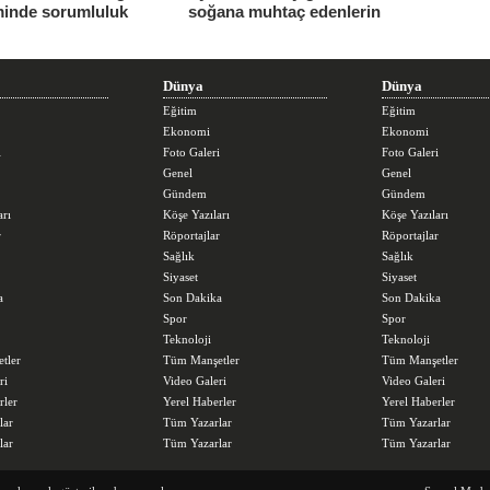
minde sorumluluk
soğana muhtaç edenlerin
ndi.
sorunları daha da
büyüttüğünü söyledi
Dünya
Dünya
Eğitim
Eğitim
Ekonomi
Ekonomi
i
Foto Galeri
Foto Galeri
Genel
Genel
Gündem
Gündem
arı
Köşe Yazıları
Köşe Yazıları
r
Röportajlar
Röportajlar
Sağlık
Sağlık
Siyaset
Siyaset
a
Son Dakika
Son Dakika
Spor
Spor
Teknoloji
Teknoloji
tler
Tüm Manşetler
Tüm Manşetler
ri
Video Galeri
Video Galeri
rler
Yerel Haberler
Yerel Haberler
lar
Tüm Yazarlar
Tüm Yazarlar
lar
Tüm Yazarlar
Tüm Yazarlar