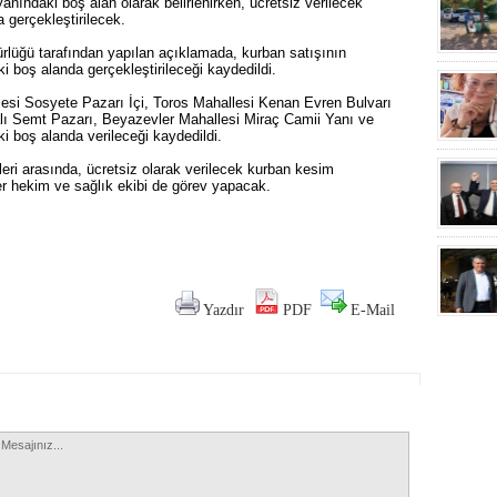
anındaki boş alan olarak belirlenirken, ücretsiz verilecek
 gerçekleştirilecek.
ürlüğü tarafından yapılan açıklamada, kurban satışının
 boş alanda gerçekleştirileceği kaydedildi.
lesi Sosyete Pazarı İçi, Toros Mahallesi Kenan Evren Bulvarı
lı Semt Pazarı, Beyazevler Mahallesi Miraç Camii Yanı ve
i boş alanda verileceği kaydedildi.
leri arasında, ücretsiz olarak verilecek kurban kesim
ner hekim ve sağlık ekibi de görev yapacak.
Yazdır
PDF
E-Mail