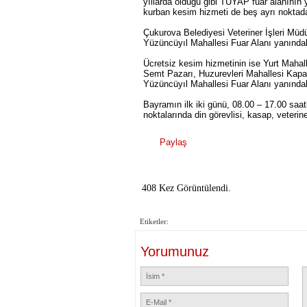
yıllarda olduğu gibi TÜYAP fuar alanının y
kurban kesim hizmeti de beş ayrı noktada
Çukurova Belediyesi Veteriner İşleri Müd
Yüzüncüyıl Mahallesi Fuar Alanı yanındaki
Ücretsiz kesim hizmetinin ise Yurt Mahal
Semt Pazarı, Huzurevleri Mahallesi Kapa
Yüzüncüyıl Mahallesi Fuar Alanı yanındak
Bayramın ilk iki günü, 08.00 – 17.00 saat
noktalarında din görevlisi, kasap, veteri
Paylaş
408 Kez Görüntülendi.
Etiketler:
Yorumunuz