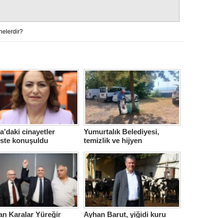
nelerdir?
’daki cinayetler
Yumurtalık Belediyesi,
iste konuşuldu
temizlik ve hijyen
seferberliğini sürdürüyor
n Karalar Yüreğir
Ayhan Barut, yiğidi kuru