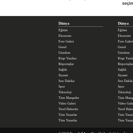
seçi
üstle
Dünya
Dünya
Eğitim
Eğitim
Ekonomi
Ekonomi
Foto Galeri
Foto Galer
Genel
Genel
Gündem
Gündem
Köşe Yazıları
Köşe Yazıl
Röportajlar
Röportajla
Sağlık
Sağlık
Siyaset
Siyaset
Son Dakika
Son Dakik
Spor
Spor
Teknoloji
Teknoloji
Tüm Manşetler
Tüm Manşe
Video Galeri
Video Gale
Yerel Haberler
Yerel Habe
Tüm Yazarlar
Tüm Yazar
Tüm Yazarlar
Tüm Yazar