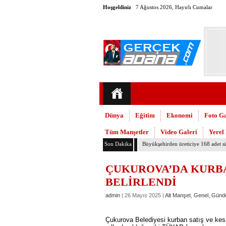
Hoşgeldiniz
7 Ağustos 2026, Hayırlı Cumalar
Dünya
Eğitim
Ekonomi
Foto Ga
Tüm Manşetler
Video Galeri
Yerel
Son Dakika
Adana’daki cinayetler mecliste kon
ÇUKUROVA’DA KURBA
BELİRLENDİ
admin
| 26 Mayıs 2025 |
Alt Manşet
,
Genel
,
Günd
Çukurova Belediyesi kurban satış ve kesim