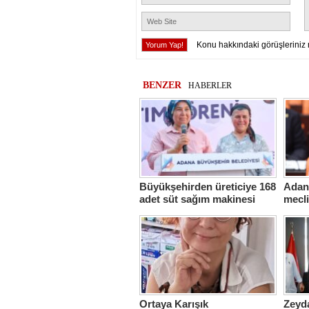
Konu hakkındaki görüşleriniz 
BENZER
HABERLER
Büyükşehirden üreticiye 168
Adana
adet süt sağım makinesi
mecl
Ortaya Karışık
Zeyda