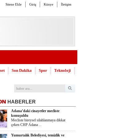
Sitene Ekle
Giriş
Künye
İletişim
set
Son Dakika
Spor
Teknoloji
ON
HABERLER
Adana’daki cinayetler mecliste
konuşuldu
Mecliste bireysel silahlanmaya dikkat
çeken CHP Adana ...
Yumurtalık Belediyesi, temizlik ve