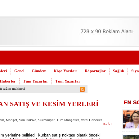
leri
Genel
Gündem
Köşe Yazıları
Röportajlar
Sağlık
Siya
 Haberler
Tüm Yazarlar
Tüm Yazarlar
uşuldu
EN
S
N SATIŞ VE KESİM YERLERİ
em
,
Manşet
,
Son Dakika
,
Sürmanşet
,
Tüm Manşetler
,
Yerel Haberler
A-
A+
 yerlerine belirledi. Kurban satış noktası olarak önceki