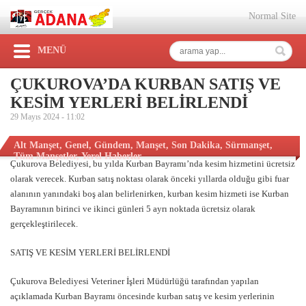
Normal Site
MENÜ
ÇUKUROVA’DA KURBAN SATIŞ VE
KESİM YERLERİ BELİRLENDİ
29 Mayıs 2024 -
11:02
Alt Manşet
,
Genel
,
Gündem
,
Manşet
,
Son Dakika
,
Sürmanşet
,
Tüm Manşetler
,
Yerel Haberler
Çukurova Belediyesi, bu yılda Kurban Bayramı’nda kesim hizmetini ücretsiz
olarak verecek. Kurban satış noktası olarak önceki yıllarda olduğu gibi fuar
alanının yanındaki boş alan belirlenirken, kurban kesim hizmeti ise Kurban
Bayramının birinci ve ikinci günleri 5 ayrı noktada ücretsiz olarak
gerçekleştirilecek.
SATIŞ VE KESİM YERLERİ BELİRLENDİ
Çukurova Belediyesi Veteriner İşleri Müdürlüğü tarafından yapılan
açıklamada Kurban Bayramı öncesinde kurban satış ve kesim yerlerinin