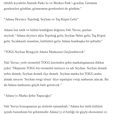
tebdili kıyafetle Atatürk Parkı’nı ve Merkez Park’ı gezdim. Görmem
gerekenleri gördüm, görmemem gerekenleri de gördüm.”
“Adana Deyince Tepebağ, Seyhan ve Taş Köprü Gelir”
Adana’nın tarih ve kültür kimliğine değinen Vali Yavuz, şunları
söyledi:“Adana deyince akla Tepebağ gelir, Seyhan Nehri gelir, Taş Köprü
gelir. Sıcakkanlı insanları, kültürleri gelir. Adana bambaşka bir şehirdir.”
“TOGG Seyhan Rengiyle Adana Markasını Güçlendirecek”
Vali Yavuz, yerli otomobil TOGG üzerinden şehir markalaşmasına dikkat
çekti:“Düşünün TOGG bir otomobil üretiyor ve adı Seyhan. Seyhan demek
nehir demek, Seyhan demek ilçe demek. Seyhan marka bir TOGG araba
almak isteyen ‘Seyhan rengi olsun’ diye siparişini verip arabasını alacak. Bu
da Adana markasını güçlü hale getirecek.”
“Adana’yı Marka Şehir Yapacağız”
Vali Yavuz konuşmasını şu sözlerle tamamladı:“Adana her türlü kültürü
içinde barındıran bir şehrimizdir. Adana’yı el birliği ile güçlü ekonomisi ve