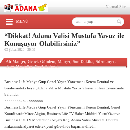
Normal Site
MENÜ
“Dikkat! Adana Valisi Mustafa Yavuz ile
Konuşuyor Olabilirsiniz”
03 Şubat 2026 -
20:59
Alt Manşet
,
Genel
,
Gündem
,
Manşet
,
Son Dakika
,
Sürmanşet
,
Tüm Manşetler
,
Yerel Haberler
Business Life Medya Grup Genel Yayın Yönetmeni Kerem Demiral ve
beraberindeki heyet, Adana Valisi Mustafa Yavuz’a hayırlı olsun ziyaretinde
bulundu.
××××××××÷×÷÷×××××××
Business Life Medya Grup Genel Yayın Yönetmeni Kerem Demiral, Genel
Koordinatör Mirze Akgün, Business Life TV Haber Müdürü Yusuf Özer ve
Business Life TV Moderatörü Niyazi Koç, Adana Valisi Mustafa Yavuz’u
makamında ziyaret ederek yeni görevinde başarılar diledi.