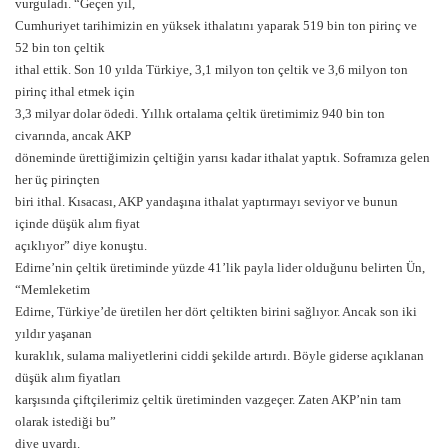
vurguladı. “Geçen yıl,
Cumhuriyet tarihimizin en yüksek ithalatını yaparak 519 bin ton pirinç ve
52 bin ton çeltik
ithal ettik. Son 10 yılda Türkiye, 3,1 milyon ton çeltik ve 3,6 milyon ton
pirinç ithal etmek için
3,3 milyar dolar ödedi. Yıllık ortalama çeltik üretimimiz 940 bin ton
civarında, ancak AKP
döneminde ürettiğimizin çeltiğin yarısı kadar ithalat yaptık. Soframıza gelen
her üç pirinçten
biri ithal. Kısacası, AKP yandaşına ithalat yaptırmayı seviyor ve bunun
içinde düşük alım fiyat
açıklıyor” diye konuştu.
Edirne’nin çeltik üretiminde yüzde 41’lik payla lider olduğunu belirten Ün,
“Memleketim
Edirne, Türkiye’de üretilen her dört çeltikten birini sağlıyor. Ancak son iki
yıldır yaşanan
kuraklık, sulama maliyetlerini ciddi şekilde artırdı. Böyle giderse açıklanan
düşük alım fiyatları
karşısında çiftçilerimiz çeltik üretiminden vazgeçer. Zaten AKP’nin tam
olarak istediği bu”
diye uyardı.