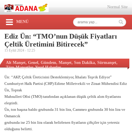
Normal Site
MENÜ
Ediz Ün: “TMO’nun Düşük Fiyatları
Çeltik Üretimini Bitirecek”
15 Eylül 2024 -
12:25
Alt Manşet
,
Genel
,
Gündem
,
Manşet
,
Son Dakika
,
Sürmanşet
,
Tüm Manşetler
,
Yerel Haberler
Ün: “AKP, Çeltik Üreticisini Desteklemiyor, İthalatı Teşvik Ediyor”
Cumhuriyet Halk Partisi (CHP) Edirne Milletvekili ve Ziraat Mühendisi Ediz
Ün, Toprak
Mahsulleri Ofisi (TMO) tarafından açıklanan düşük çeltik alım fiyatlarını
eleştirdi.
Ün, ton başına baldo grubunda 31 bin lira, Cammeo grubunda 30 bin lira ve
Osmancık
grubunda ise 25 bin lira olarak belirlenen fiyatların çiftçiler için yetersiz
olduğunu belirtti.