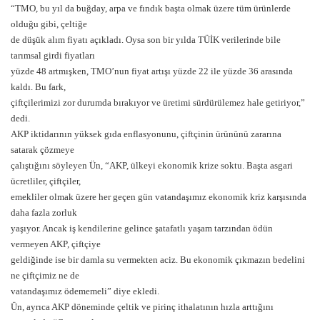
“TMO, bu yıl da buğday, arpa ve fındık başta olmak üzere tüm ürünlerde
olduğu gibi, çeltiğe
de düşük alım fiyatı açıkladı. Oysa son bir yılda TÜİK verilerinde bile
tarımsal girdi fiyatları
yüzde 48 artmışken, TMO’nun fiyat artışı yüzde 22 ile yüzde 36 arasında
kaldı. Bu fark,
çiftçilerimizi zor durumda bırakıyor ve üretimi sürdürülemez hale getiriyor,”
dedi.
AKP iktidarının yüksek gıda enflasyonunu, çiftçinin ürününü zararına
satarak çözmeye
çalıştığını söyleyen Ün, “AKP, ülkeyi ekonomik krize soktu. Başta asgari
ücretliler, çiftçiler,
emekliler olmak üzere her geçen gün vatandaşımız ekonomik kriz karşısında
daha fazla zorluk
yaşıyor. Ancak iş kendilerine gelince şatafatlı yaşam tarzından ödün
vermeyen AKP, çiftçiye
geldiğinde ise bir damla su vermekten aciz. Bu ekonomik çıkmazın bedelini
ne çiftçimiz ne de
vatandaşımız ödememeli” diye ekledi.
Ün, ayrıca AKP döneminde çeltik ve pirinç ithalatının hızla arttığını