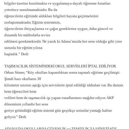
bilgiler üzerine kurulmakta ve uygulamaya dayalı öğrenme fırsatları
yeterince sunulmamaktadır. Bu da
öğrencilerin eğitimde aldıkları bilgileri hayata geçirmelerini
zorlaştırmaktadır. Eğitim sisteminin,
öğrencilerin ihtiyaçlarına ve çağın gereklerine uygun, daha güncel ve
dinamik bir müfredatla revize
edilmesi gerekmektedir. Ne yazık ki Adana’mızda her sene olduğu gibi yine
sorunlu bir eğitim yılına
başladık.” Dedi
TAŞIMACILIK SİSTEMİNDEKİ OKUL SERVİSLERİ İPTAL EDİLİYOR
Orhan Sümer, “Köy okulları kapandıktan sonra taşımalı eğitime geçilmişti.
Şimdi bazı okulların 30
kilometre sınırını aştığı için servislerin iptal edildiği iddiaları var. Bu durum
hem öğrencileri hem
velileri hem de taşımacılık işi yapan esnaflarımızı mağdur ediyor. AKP
döneminin yıllardır her sene
geriye götürdüğü eğitim sistemi gün geçtikçe sorunlar yumağı haline
geliyor.” Dedi
ADANA’DA OKULLARDA GÜVENLİK ve TEMİZLİK ZAAFİYETİ SÖZ