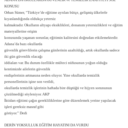
KONUSU
Orhan Sümer, “Türkiye’de eğitime ayrılan bütçe, gelişmiş ülkelerle
kıyaslandığında oldukça yetersiz
kalmaktadır. Okulların altyapı eksiklikleri, donanım yetersizlikleri ve eğitim
materyallerine erişim
konusunda yaşanan sorunlar, eğitimin kalitesini doğrudan etkilemektedir.
Adana’da bazı okullarda
güvenlik görevlilerin çalışma günlerinin azaltıldığı, artık okullarda sadece
iki gün güvenlik olacağı
iddiaları var. Bu durum özellikle mülteci nüfusunun yoğun olduğu
kentimizde ailelerin güvenlik
endişelerinin artmasına neden oluyor. Yine okullarda temizlik
personellerinin işine son verildi,
okullarda temizlik işlerinin haftada bire düştüğü ve hijyen sorununun
çözülmediği söyleniyor. AKP
İktidarı eğitimi çağın gerekliliklerine göre düzenlemek yerine yapılacak
işleri gereksiz masraf gibi
görüyor.” Dedi
DERİN YOKSULLUK EĞİTİM HAYATINI DA VURDU