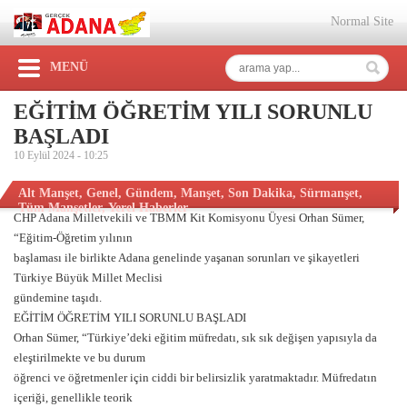
Normal Site
MENÜ
EĞİTİM ÖĞRETİM YILI SORUNLU
BAŞLADI
10 Eylül 2024 -
10:25
Alt Manşet
,
Genel
,
Gündem
,
Manşet
,
Son Dakika
,
Sürmanşet
,
Tüm Manşetler
,
Yerel Haberler
CHP Adana Milletvekili ve TBMM Kit Komisyonu Üyesi Orhan Sümer,
“Eğitim-Öğretim yılının
başlaması ile birlikte Adana genelinde yaşanan sorunları ve şikayetleri
Türkiye Büyük Millet Meclisi
gündemine taşıdı.
EĞİTİM ÖĞRETİM YILI SORUNLU BAŞLADI
Orhan Sümer, “Türkiye’deki eğitim müfredatı, sık sık değişen yapısıyla da
eleştirilmekte ve bu durum
öğrenci ve öğretmenler için ciddi bir belirsizlik yaratmaktadır. Müfredatın
içeriği, genellikle teorik