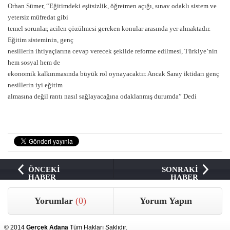
Orhan Sümer, “Eğitimdeki eşitsizlik, öğretmen açığı, sınav odaklı sistem ve
yetersiz müfredat gibi
temel sorunlar, acilen çözülmesi gereken konular arasında yer almaktadır.
Eğitim sisteminin, genç
nesillerin ihtiyaçlarına cevap verecek şekilde reforme edilmesi, Türkiye’nin
hem sosyal hem de
ekonomik kalkınmasında büyük rol oynayacaktır. Ancak Saray iktidarı genç
nesillerin iyi eğitim
almasına değil rantı nasıl sağlayacağına odaklanmış durumda” Dedi
ÖNCEKİ
SONRAKİ
HABER
HABER
Yorumlar
(0)
Yorum Yapın
© 2014
Gerçek Adana
Tüm Hakları Saklıdır.