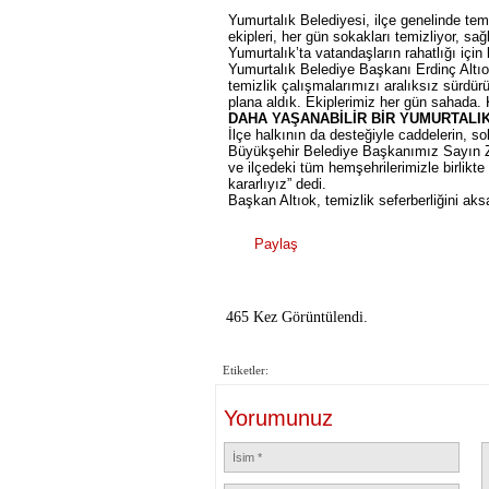
Yumurtalık Belediyesi, ilçe genelinde tem
ekipleri, her gün sokakları temizliyor, sa
Yumurtalık’ta vatandaşların rahatlığı için
Yumurtalık Belediye Başkanı Erdinç Altı
temizlik çalışmalarımızı aralıksız sürdü
plana aldık. Ekiplerimiz her gün sahada.
DAHA YAŞANABİLİR BİR YUMURTALI
İlçe halkının da desteğiyle caddelerin, 
Büyükşehir Belediye Başkanımız Sayın Ze
ve ilçedeki tüm hemşehrilerimizle birlikt
kararlıyız” dedi.
Başkan Altıok, temizlik seferberliğini ak
Paylaş
465 Kez Görüntülendi.
Etiketler:
Yorumunuz