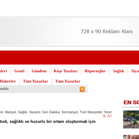
leri
Genel
Gündem
Köşe Yazıları
Röportajlar
Sağlık
Siya
 Haberler
Tüm Yazarlar
Tüm Yazarlar
hijyen seferberliğini sürdürüyor
EN
S
em
,
Manşet
,
Sağlık
,
Siyaset
,
Son Dakika
,
Sürmanşet
,
Tüm Manşetler
,
Yerel
A-
A+
ıok, sağlıklı ve huzurlu bir ortam oluşturmak için