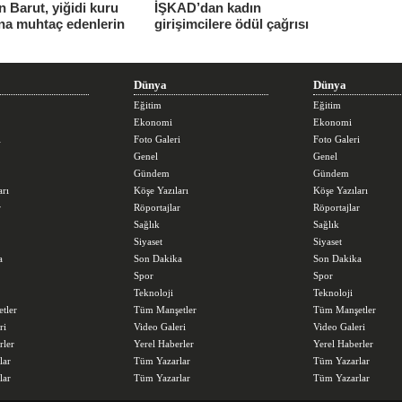
 Barut, yiğidi kuru
İŞKAD’dan kadın
na muhtaç edenlerin
girişimcilere ödül çağrısı
ları daha da
ttüğünü söyledi
Dünya
Dünya
Eğitim
Eğitim
Ekonomi
Ekonomi
i
Foto Galeri
Foto Galeri
Genel
Genel
Gündem
Gündem
arı
Köşe Yazıları
Köşe Yazıları
r
Röportajlar
Röportajlar
Sağlık
Sağlık
Siyaset
Siyaset
a
Son Dakika
Son Dakika
Spor
Spor
Teknoloji
Teknoloji
tler
Tüm Manşetler
Tüm Manşetler
ri
Video Galeri
Video Galeri
rler
Yerel Haberler
Yerel Haberler
lar
Tüm Yazarlar
Tüm Yazarlar
lar
Tüm Yazarlar
Tüm Yazarlar