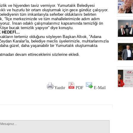
izlik ve hijyenden taviz vermiyor. Yumurtalık Belediyesi
ğlıklı ve huzurlu bir ortam oluşturmak için gece gündüz çalışıyor.
 belediyenin tüm imkanlarıyla seferber olduklarını belirten
ok, “İlçe merkezimizde ve tüm mahallelerimizde adım adım
rüyoruz. İnsan odaklı çalışmalarımız kapsamında temizliği ön
 Köşe bucak temizlik yapıyor” diye konuştu.
K HEDEFİ…
sokakların tertemiz olduğunu söyleyen Başkan Altıok, “Adana
ydan Karalar’la, belediye meclis üyelerimizle, muhtarlarımızla
e daha güzel, daha yaşanabilir bir Yumurtalık oluşturmakta
satmadan devam ettireceklerini sözlerine ekledi.
Yazdır
PDF
E-Mail