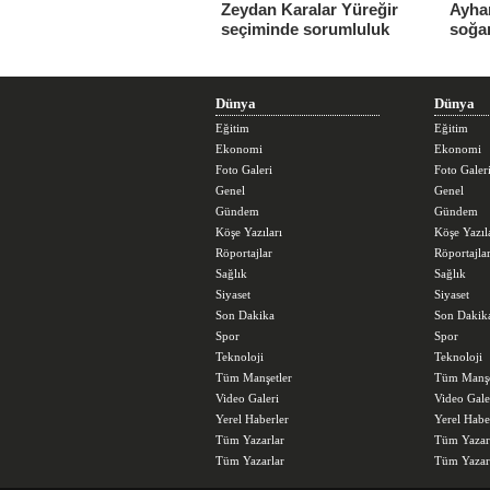
Zeydan Karalar Yüreğir
Ayhan
seçiminde sorumluluk
soğa
üstlendi.
sorun
büyü
Dünya
Dünya
Eğitim
Eğitim
Ekonomi
Ekonomi
Foto Galeri
Foto Galer
Genel
Genel
Gündem
Gündem
Köşe Yazıları
Köşe Yazıl
Röportajlar
Röportajla
Sağlık
Sağlık
Siyaset
Siyaset
Son Dakika
Son Dakik
Spor
Spor
Teknoloji
Teknoloji
Tüm Manşetler
Tüm Manşe
Video Galeri
Video Gale
Yerel Haberler
Yerel Habe
Tüm Yazarlar
Tüm Yazar
Tüm Yazarlar
Tüm Yazar