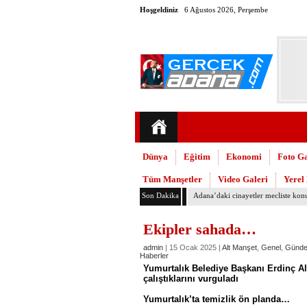
Hoşgeldiniz
6 Ağustos 2026, Perşembe
Dünya
Eğitim
Ekonomi
Foto Ga
Tüm Manşetler
Video Galeri
Yerel
Son Dakika
Yumurtalık Belediyesi, temizlik ve 
Ekipler sahada…
admin
| 15 Ocak 2025 |
Alt Manşet
,
Genel
,
Günd
Haberler
Yumurtalık Belediye Başkanı Erdinç Alt
çalıştıklarını vurguladı
Yumurtalık’ta temizlik ön planda…