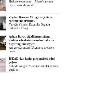
Herkese selaammm…Adana’nın cayır
cayır sıcağında günde...
Zeydan Karalar Yüreğir seçiminde
sorumluluk üstlendi.
Yüreğir Yeniden Kazanıldı Örgütlü
birliktelik Yüreğ...
Ayhan Barut, yiğidi kuru soğana
muhtaç edenlerin sorunları daha da
büyüttüğünü söyledi
Acı gerçeği anlattı "Üretim ve üreticiye
deste...
İŞKAD’dan kadın girişimcilere ödül
çağrısı
Süheyla Gergin: “Kadınlar her alanda daha
güçlü te...
Yumurtalık Belediyesi, yol, temizlik,
denetim ve sosyal çalışmalarını aralıksız
sürdürüyor
Başkan Altıok: “Yumurtalık’ı ortak akılla,
iş birl...
Aklıma Takıldı
Bugün, nedense aklıma Adolf Hitler
takıldı. Onun gibi...