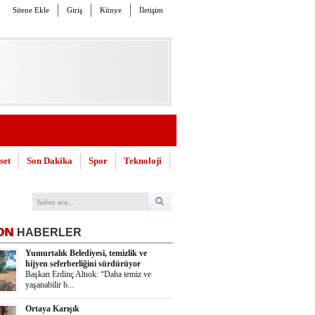
Sitene Ekle
Giriş
Künye
İletişim
set
Son Dakika
Spor
Teknoloji
ON
HABERLER
Yumurtalık Belediyesi, temizlik ve
hijyen seferberliğini sürdürüyor
Başkan Erdinç Altıok: “Daha temiz ve
yaşanabilir b...
Ortaya Karışık