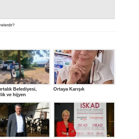
nelerdir?
talık Belediyesi,
Ortaya Karışık
lik ve hijyen
berliğini sürdürüyor