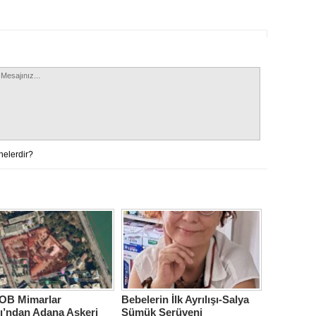
nelerdir?
B Mimarlar
Bebelerin İlk Ayrılışı-Salya
ı’ndan Adana Askeri
Sümük Serüveni