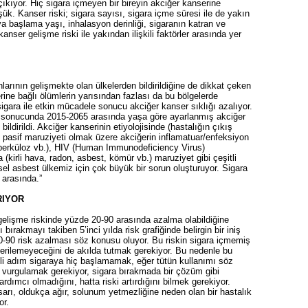
 çıkıyor. Hiç sigara içmeyen bir bireyin akciğer kanserine
k. Kanser riski; sigara sayısı, sigara içme süresi ile de yakın
aya başlama yaşı, inhalasyon derinliği, sigaranın katran ve
 kanser gelişme riski ile yakından ilişkili faktörler arasında yer
rının gelişmekte olan ülkelerden bildirildiğine de dikkat çeken
ine bağlı ölümlerin yarısından fazlası da bu bölgelerde
igara ile etkin mücadele sonucu akciğer kanser sıklığı azalıyor.
 sonucunda 2015-2065 arasında yaşa göre ayarlanmış akciğer
ldirildi. Akciğer kanserinin etiyolojisinde (hastalığın çıkış
e pasif maruziyeti olmak üzere akciğerin inflamatuar/enfeksiyon
überküloz vb.), HIV (Human Immunodeficiency Virus)
(kirli hava, radon, asbest, kömür vb.) maruziyet gibi çeşitli
resel asbest ülkemiz için çok büyük bir sorun oluşturuyor. Sigara
 arasında.”
RIYOR
 gelişme riskinde yüzde 20-90 arasında azalma olabildiğine
ı bırakmayı takiben 5’inci yılda risk grafiğinde belirgin bir iniş
80-90 risk azalması söz konusu oluyor. Bu riskin sigara içmemiş
n gerilemeyeceğini de akılda tutmak gerekiyor. Bu nedenle bu
i adım sigaraya hiç başlamamak, eğer tütün kullanımı söz
 vurgulamak gerekiyor, sigara bırakmada bir çözüm gibi
dımcı olmadığını, hatta riski artırdığını bilmek gerekiyor.
sarı, oldukça ağır, solunum yetmezliğine neden olan bir hastalık
or.