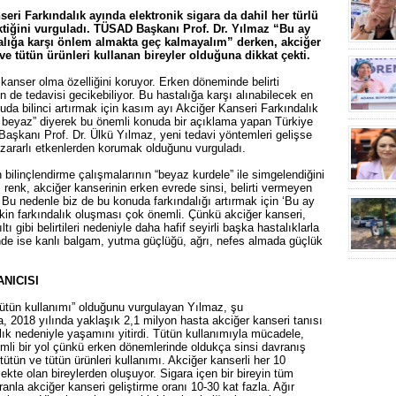
i Farkındalık ayında elektronik sigara da dahil her türlü
tiğini vurguladı. TÜSAD Başkanı Prof. Dr. Yılmaz “Bu ay
alığa karşı önlem almakta geç kalmayalım” derken, akciğer
ve tütün ürünleri kullanan bireyler olduğuna dikkat çekti.
anser olma özelliğini koruyor. Erken döneminde belirti
de tedavisi gecikebiliyor. Bu hastalığa karşı alınabilecek en
uda bilinci artırmak için kasım ayı Akciğer Kanseri Farkındalık
iz beyaz” diyerek bu önemli konuda bir açıklama yapan Türkiye
aşkanı Prof. Dr. Ülkü Yılmaz, yeni tedavi yöntemleri gelişse
 zararlı etkenlerden korumak olduğunu vurguladı.
bilinçlendirme çalışmalarının “beyaz kurdele” ile simgelendiğini
z renk, akciğer kanserinin erken evrede sinsi, belirti vermeyen
. Bu nedenle biz de bu konuda farkındalığı artırmak için ‘Bu ay
şkin farkındalık oluşması çok önemli. Çünkü akciğer kanseri,
 gibi belirtileri nedeniyle daha hafif seyirli başka hastalıklarla
iğinde ise kanlı balgam, yutma güçlüğü, ağrı, nefes almada güçlük
NICISI
tütün kullanımı” olduğunu vurgulayan Yılmaz, şu
 2018 yılında yaklaşık 2,1 milyon hasta akciğer kanseri tanısı
lık nedeniyle yaşamını yitirdi. Tütün kullanımıyla mücadele,
li bir yol çünkü erken dönemlerinde oldukça sinsi davranış
ütün ve tütün ürünleri kullanımı. Akciğer kanserli her 10
kte olan bireylerden oluşuyor. Sigara içen bir bireyin tüm
nla akciğer kanseri geliştirme oranı 10-30 kat fazla. Ağır