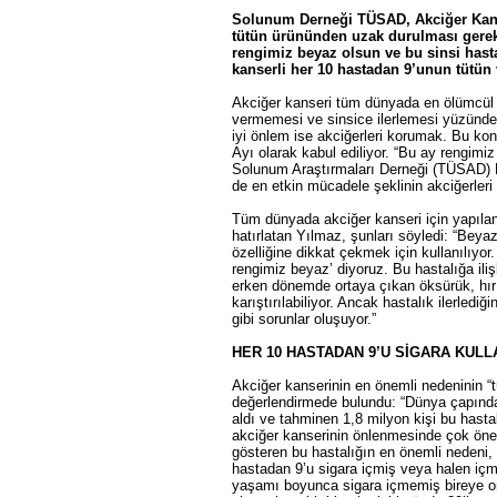
Solunum Derneği TÜSAD, Akciğer Kanser
tütün ürününden uzak durulması gerek
rengimiz beyaz olsun ve bu sinsi hast
kanserli her 10 hastadan 9’unun tütün 
Akciğer kanseri tüm dünyada en ölümcül k
vermemesi ve sinsice ilerlemesi yüzünden 
iyi önlem ise akciğerleri korumak. Bu kon
Ayı olarak kabul ediliyor. “Bu ay rengim
Solunum Araştırmaları Derneği (TÜSAD) B
de en etkin mücadele şeklinin akciğerleri
Tüm dünyada akciğer kanseri için yapılan 
hatırlatan Yılmaz, şunları söyledi: “Beya
özelliğine dikkat çekmek için kullanılıyor
rengimiz beyaz’ diyoruz. Bu hastalığa ili
erken dönemde ortaya çıkan öksürük, hırıltı
karıştırılabiliyor. Ancak hastalık ilerled
gibi sorunlar oluşuyor.”
HER 10 HASTADAN 9’U SİGARA KULLA
Akciğer kanserinin en önemli nedeninin “
değerlendirmede bulundu: “Dünya çapında,
aldı ve tahminen 1,8 milyon kişi bu hasta
akciğer kanserinin önlenmesinde çok önem
gösteren bu hastalığın en önemli nedeni, t
hastadan 9’u sigara içmiş veya halen içme
yaşamı boyunca sigara içmemiş bireye ora