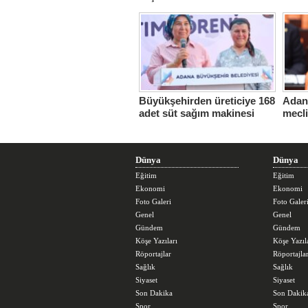
Hasta
Büyükşehirden üreticiye 168
Adana
adet süt sağım makinesi
mecl
Dünya
Dünya
Eğitim
Eğitim
Ekonomi
Ekonomi
Foto Galeri
Foto Galer
Genel
Genel
Gündem
Gündem
Köşe Yazıları
Köşe Yazıl
Röportajlar
Röportajla
Sağlık
Sağlık
Siyaset
Siyaset
Son Dakika
Son Dakik
Spor
Spor