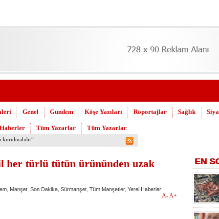
leri
Genel
Gündem
Köşe Yazıları
Röportajlar
Sağlık
Siya
 Haberler
Tüm Yazarlar
Tüm Yazarlar
 Askeri Hastane için çağrı…
EN
S
il her türlü tütün ürününden uzak
em
,
Manşet
,
Son Dakika
,
Sürmanşet
,
Tüm Manşetler
,
Yerel Haberler
A-
A+