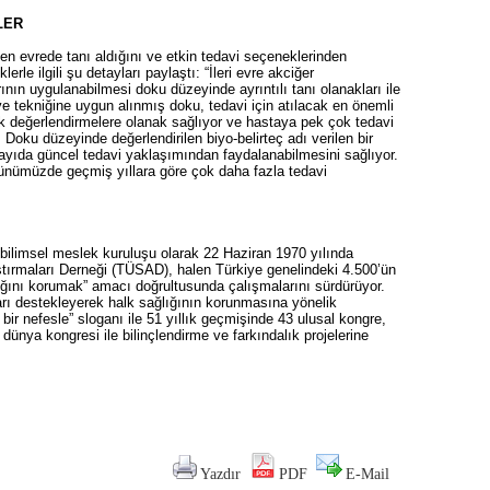
LER
rken evrede tanı aldığını ve etkin tedavi seçeneklerinden
rle ilgili şu detayları paylaştı: “İleri evre akciğer
ının uygulanabilmesi doku düzeyinde ayrıntılı tanı olanakları ile
 ve tekniğine uygun alınmış doku, tedavi için atılacak en önemli
ik değerlendirmelere olanak sağlıyor ve hastaya pek çok tedavi
Doku düzeyinde değerlendirilen biyo-belirteç adı verilen bir
ayıda güncel tedavi yaklaşımından faydalanabilmesini sağlıyor.
günümüzde geçmiş yıllara göre çok daha fazla tedavi
 bilimsel meslek kuruluşu olarak 22 Haziran 1970 yılında
tırmaları Derneği (TÜSAD), halen Türkiye genelindeki 4.500’ün
ğlığını korumak” amacı doğrultusunda çalışmalarını sürdürüyor.
arı destekleyerek halk sağlığının korunmasına yönelik
r nefesle” sloganı ile 51 yıllık geçmişinde 43 ulusal kongre,
dünya kongresi ile bilinçlendirme ve farkındalık projelerine
Yazdır
PDF
E-Mail