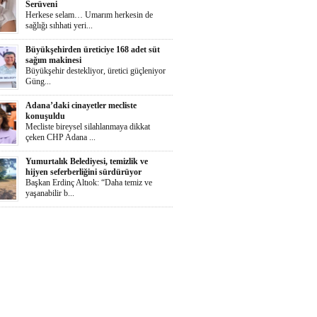
Serüveni
Herkese selam… Umarım herkesin de
sağlığı sıhhati yeri...
Büyükşehirden üreticiye 168 adet süt
sağım makinesi
Büyükşehir destekliyor, üretici güçleniyor
Güng...
Adana’daki cinayetler mecliste
konuşuldu
Mecliste bireysel silahlanmaya dikkat
çeken CHP Adana ...
Yumurtalık Belediyesi, temizlik ve
hijyen seferberliğini sürdürüyor
Başkan Erdinç Altıok: “Daha temiz ve
yaşanabilir b...
Ortaya Karışık
Herkese selaammm…Adana’nın cayır
cayır sıcağında günde...
Zeydan Karalar Yüreğir seçiminde
sorumluluk üstlendi.
Yüreğir Yeniden Kazanıldı Örgütlü
birliktelik Yüreğ...