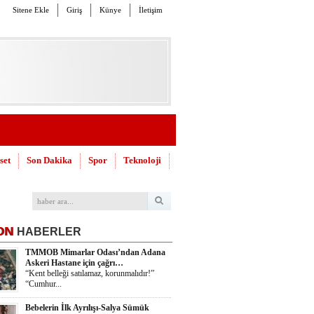
Sitene Ekle
Giriş
Künye
İletişim
set
Son Dakika
Spor
Teknoloji
ON
HABERLER
TMMOB Mimarlar Odası’ndan Adana
Askeri Hastane için çağrı…
“Kent belleği satılamaz, korunmalıdır!”
“Cumhur...
Bebelerin İlk Ayrılışı-Salya Sümük