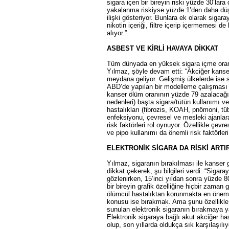
sigara içen bir bireyin riski yüzde 30’lara
yakalanma riskiyse yüzde 1’den daha düşü
ilişki gösteriyor. Bunlara ek olarak sigar
nikotin içeriği, filtre içerip içermemesi de
alıyor.”
ASBEST VE KİRLİ HAVAYA DİKKAT
Tüm dünyada en yüksek sigara içme oranla
Yılmaz, şöyle devam etti: “Akciğer kanser
meydana geliyor. Gelişmiş ülkelerde ise s
ABD’de yapılan bir modelleme çalışması
kanser ölüm oranının yüzde 79 azalacağı bi
nedenleri) başta sigara/tütün kullanımı v
hastalıkları (fibrozis, KOAH, pnömoni, t
enfeksiyonu, çevresel ve mesleki ajanlara 
risk faktörleri rol oynuyor. Özellikle çev
ve pipo kullanımı da önemli risk faktörleri
ELEKTRONİK SİGARA DA RİSKİ ARTI
Yılmaz, sigaranın bırakılması ile kanser
dikkat çekerek, şu bilgileri verdi: “Sigaray
gözlenirken, 15’inci yıldan sonra yüzde 
bir bireyin grafik özelliğine hiçbir zama
ölümcül hastalıktan korunmakta en öneml
konusu ise bırakmak. Ama şunu özellikle
sunulan elektronik sigaranın bırakmaya yar
Elektronik sigaraya bağlı akut akciğer ha
olup, son yıllarda oldukça sık karşılaşılıy