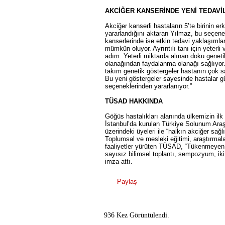
AKCİĞER KANSERİNDE YENİ TEDAVİ
Akciğer kanserli hastaların 5’te birinin e
yararlandığını aktaran Yılmaz, bu seçenekle
kanserlerinde ise etkin tedavi yaklaşımlar
mümkün oluyor. Ayrıntılı tanı için yeterli
adım. Yeterli miktarda alınan doku genet
olanağından faydalanma olanağı sağlıyor. 
takım genetik göstergeler hastanın çok s
Bu yeni göstergeler sayesinde hastalar 
seçeneklerinden yararlanıyor.”
TÜSAD HAKKINDA
Göğüs hastalıkları alanında ülkemizin ilk
İstanbul’da kurulan Türkiye Solunum Araş
üzerindeki üyeleri ile “halkın akciğer sa
Toplumsal ve mesleki eğitimi, araştırmal
faaliyetler yürüten TÜSAD, “Tükenmeyen bi
sayısız bilimsel toplantı, sempozyum, iki 
imza attı.
Paylaş
936 Kez Görüntülendi.