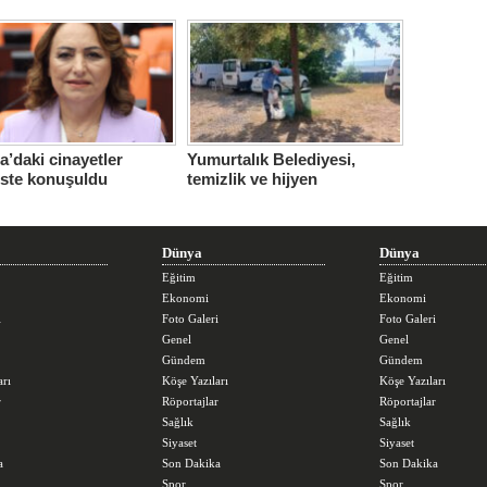
ne için çağrı…
’daki cinayetler
Yumurtalık Belediyesi,
iste konuşuldu
temizlik ve hijyen
seferberliğini sürdürüyor
Dünya
Dünya
Eğitim
Eğitim
Ekonomi
Ekonomi
i
Foto Galeri
Foto Galeri
Genel
Genel
Gündem
Gündem
arı
Köşe Yazıları
Köşe Yazıları
r
Röportajlar
Röportajlar
Sağlık
Sağlık
Siyaset
Siyaset
a
Son Dakika
Son Dakika
Spor
Spor