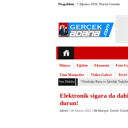
Hoşgeldiniz
7 Ağustos 2026, Hayırlı Cumalar
Dünya
Eğitim
Ekonomi
Foto Ga
Tüm Manşetler
Video Galeri
Yerel
Son Dakika
TMMOB Mimarlar Odası’ndan Adana
Elektronik sigara da dah
durun!
admin
| 06 Kasım 2021 |
Alt Manşet
,
Genel
,
Günd