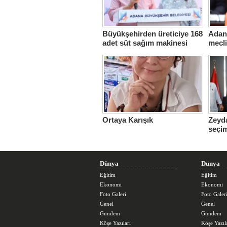
Büyükşehirden üreticiye 168
Adana
adet süt sağım makinesi
mecl
Ortaya Karışık
Zeyda
seçi
üstle
Dünya
Dünya
Eğitim
Eğitim
Ekonomi
Ekonomi
Foto Galeri
Foto Galer
Genel
Genel
Gündem
Gündem
Köşe Yazıları
Köşe Yazıl