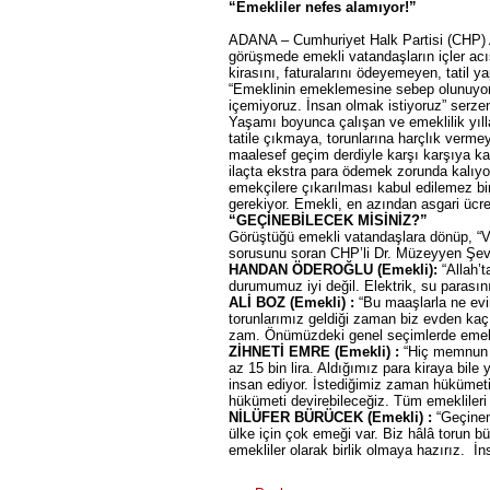
“Emekliler nefes alamıyor!”
ADANA – Cumhuriyet Halk Partisi (CHP) A
görüşmede emekli vatandaşların içler acıs
kirasını, faturalarını ödeyemeyen, tatil 
“Emeklinin emeklemesine sebep olunuyor
içemiyoruz. İnsan olmak istiyoruz” serze
Yaşamı boyunca çalışan ve emeklilik yılla
tatile çıkmaya, torunlarına harçlık verme
maalesef geçim derdiyle karşı karşıya kal
ilaçta ekstra para ödemek zorunda kalıyo
emekçilere çıkarılması kabul edilemez bi
gerekiyor. Emekli, en azından asgari ücr
“GEÇİNEBİLECEK MİSİNİZ?”
Görüştüğü emekli vatandaşlara dönüp, “Ver
sorusunu soran CHP’li Dr. Müzeyyen Şevki
HANDAN ÖDEROĞLU (Emekli):
“Allah’t
durumumuz iyi değil. Elektrik, su parası
ALİ BOZ (Emekli) :
“Bu maaşlarla ne evim
torunlarımız geldiği zaman biz evden ka
zam. Önümüzdeki genel seçimlerde emekli
ZİHNETİ EMRE (Emekli) :
“Hiç memnun de
az 15 bin lira. Aldığımız para kiraya bile
insan ediyor. İstediğimiz zaman hükümeti 
hükümeti devirebileceğiz. Tüm emeklileri
NİLÜFER BÜRÜCEK (Emekli) :
“Geçinemi
ülke için çok emeği var. Biz hâlâ toru
emekliler olarak birlik olmaya hazırız. 