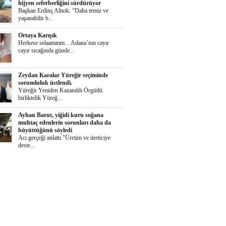
hijyen seferberliğini sürdürüyor
Başkan Erdinç Altıok: “Daha temiz ve
yaşanabilir b...
Ortaya Karışık
Herkese selaammm…Adana’nın cayır
cayır sıcağında günde...
Zeydan Karalar Yüreğir seçiminde
sorumluluk üstlendi.
Yüreğir Yeniden Kazanıldı Örgütlü
birliktelik Yüreğ...
Ayhan Barut, yiğidi kuru soğana
muhtaç edenlerin sorunları daha da
büyüttüğünü söyledi
Acı gerçeği anlattı "Üretim ve üreticiye
deste...
İŞKAD’dan kadın girişimcilere ödül
çağrısı
Süheyla Gergin: “Kadınlar her alanda daha
güçlü te...
Yumurtalık Belediyesi, yol, temizlik,
denetim ve sosyal çalışmalarını aralıksız
sürdürüyor
Başkan Altıok: “Yumurtalık’ı ortak akılla,