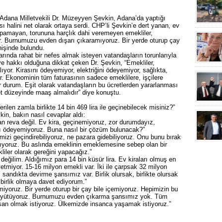
dana Milletvekili Dr. Müzeyyen Şevkin, Adana’da yaptığı
ı halini net olarak ortaya serdi. CHP’li Şevkin’e dert yanan, ev
yapamayan, torununa harçlık dahi veremeyen emekliler,
. Burnumuzu evden dışarı çıkaramıyoruz. Bir yerde oturup çay
nişinde bulundu.
rında rahat bir nefes almak isteyen vatandaşların torunlarıyla
ye hakkı olduğuna dikkat çeken Dr. Şevkin, “Emekliler,
ıyor. Kirasını ödeyemiyor, elektriğini ödeyemiyor, sağlıkta,
r. Ekonominin tüm faturasının sadece emeklilere, işçilere
r durum. Eşit olarak vatandaşların bu ücretlerden yararlanması
et düzeyinde maaş almalıdır” diye konuştu.
ilen zamla birlikte 14 bin 469 lira ile geçinebilecek misiniz?”
n, bakın nasıl cevaplar aldı:
an reva değil. Ev kira, geçinemiyoruz, zor durumdayız,
nı ödeyemiyoruz. Buna nasıl bir çözüm bulunacak?”
izi geçindirebiliyoruz, ne pazara gidebiliyoruz. Onu bunu bırak
çıyoruz. Bu aslında emeklinin emeklemesine sebep olan bir
ler olarak gereğini yapacağız.”
ğilim. Aldığımız para 14 bin küsür lira. Ev kiraları olmuş en
 yetmiyor. 15-16 milyon emekli var. İki ile çarpsak 32 milyon
sandıkta devirme şansımız var. Birlik olursak, birlikte olursak
 birlik olmaya davet ediyorum.”
yoruz. Bir yerde oturup bir çay bile içemiyoruz. Hepimizin bu
n büyütüyoruz. Burnumuzu evden çıkarma şansımız yok. Tüm
İnsan olmak istiyoruz. Ülkemizde insanca yaşamak istiyoruz.”