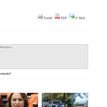
Yazdır
PDF
E-Mail
nelerdir?