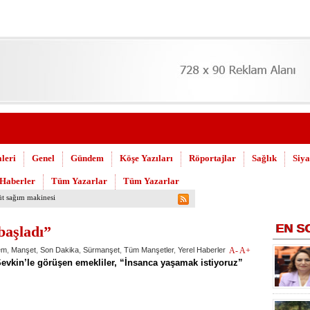
leri
Genel
Gündem
Köşe Yazıları
Röportajlar
Sağlık
Siya
 Haberler
Tüm Yazarlar
Tüm Yazarlar
uşuldu
EN
S
başladı”
em
,
Manşet
,
Son Dakika
,
Sürmanşet
,
Tüm Manşetler
,
Yerel Haberler
A-
A+
evkin’le görüşen emekliler, “İnsanca yaşamak istiyoruz”