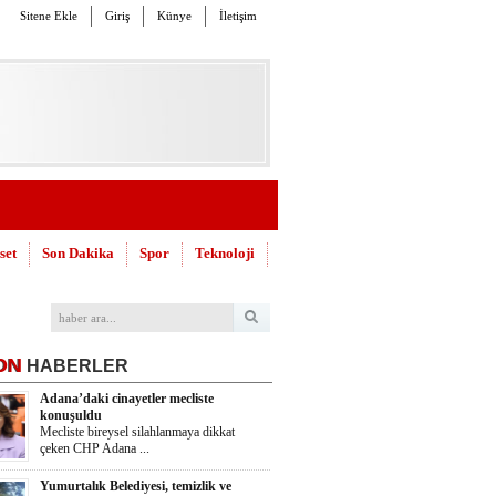
Sitene Ekle
Giriş
Künye
İletişim
set
Son Dakika
Spor
Teknoloji
ON
HABERLER
Adana’daki cinayetler mecliste
konuşuldu
Mecliste bireysel silahlanmaya dikkat
çeken CHP Adana ...
Yumurtalık Belediyesi, temizlik ve