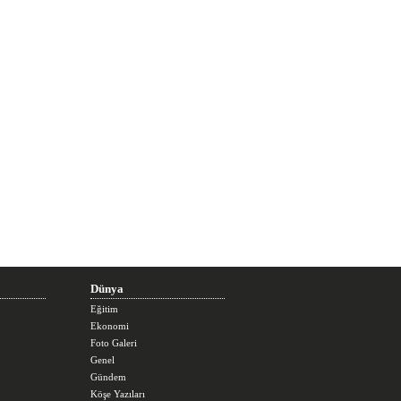
Dünya
Eğitim
Ekonomi
Foto Galeri
Genel
Gündem
Köşe Yazıları