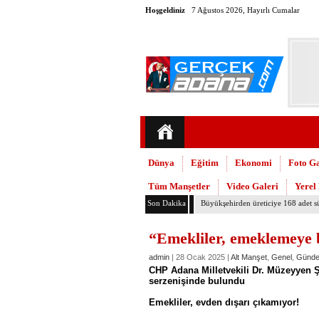
Hoşgeldiniz
7 Ağustos 2026, Hayırlı Cumalar
Dünya
Eğitim
Ekonomi
Foto Ga
Tüm Manşetler
Video Galeri
Yerel
Son Dakika
Adana’daki cinayetler mecliste kon
“Emekliler, emeklemeye 
admin
| 28 Ocak 2025 |
Alt Manşet
,
Genel
,
Günd
CHP Adana Milletvekili Dr. Müzeyyen Ş
serzenişinde bulundu
Emekliler, evden dışarı çıkamıyor!