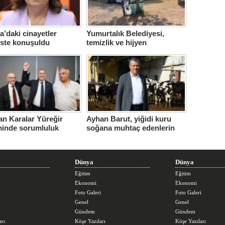
’daki cinayetler
Yumurtalık Belediyesi,
iste konuşuldu
temizlik ve hijyen
seferberliğini sürdürüyor
n Karalar Yüreğir
Ayhan Barut, yiğidi kuru
minde sorumluluk
soğana muhtaç edenlerin
ndi.
sorunları daha da
büyüttüğünü söyledi
Dünya
Dünya
Eğitim
Eğitim
Ekonomi
Ekonomi
i
Foto Galeri
Foto Galeri
Genel
Genel
Gündem
Gündem
arı
Köşe Yazıları
Köşe Yazıları