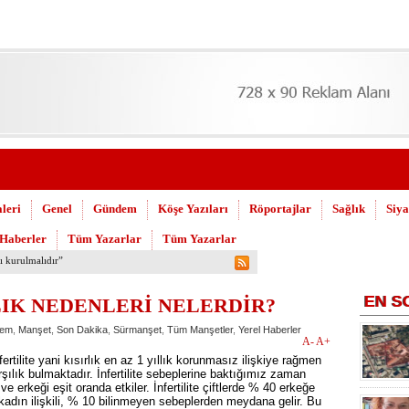
leri
Genel
Gündem
Köşe Yazıları
Röportajlar
Sağlık
Siya
 Haberler
Tüm Yazarlar
Tüm Yazarlar
 Askeri Hastane için çağrı…
EN
S
IK NEDENLERİ NELERDİR?
em
,
Manşet
,
Son Dakika
,
Sürmanşet
,
Tüm Manşetler
,
Yerel Haberler
A-
A+
rtilite yani kısırlık en az 1 yıllık korunmasız ilişkiye rağmen
ılık bulmaktadır. İnfertilite sebeplerine baktığımız zaman
ve erkeği eşit oranda etkiler. İnfertilite çiftlerde % 40 erkeğe
kadın ilişkili, % 10 bilinmeyen sebeplerden meydana gelir. Bu