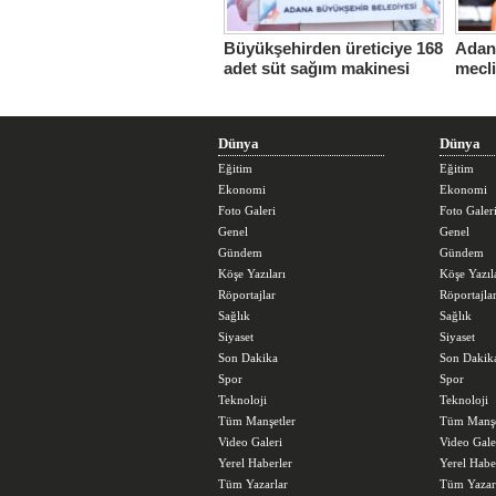
Büyükşehirden üreticiye 168
Adana
adet süt sağım makinesi
mecl
Dünya
Dünya
Eğitim
Eğitim
Ekonomi
Ekonomi
Foto Galeri
Foto Galer
Genel
Genel
Gündem
Gündem
Köşe Yazıları
Köşe Yazıl
Röportajlar
Röportajla
Sağlık
Sağlık
Siyaset
Siyaset
Son Dakika
Son Dakik
Spor
Spor
Teknoloji
Teknoloji
Tüm Manşetler
Tüm Manşe
Video Galeri
Video Gale
Yerel Haberler
Yerel Habe
Tüm Yazarlar
Tüm Yazar