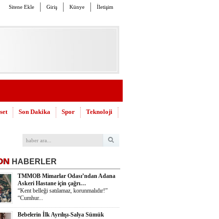
Sitene Ekle
Giriş
Künye
İletişim
set
Son Dakika
Spor
Teknoloji
ON
HABERLER
TMMOB Mimarlar Odası’ndan Adana
Askeri Hastane için çağrı…
“Kent belleği satılamaz, korunmalıdır!”
“Cumhur...
Bebelerin İlk Ayrılışı-Salya Sümük