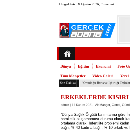
Hoşgeldiniz
8 Ağustos 2026, Cumartesi
Dünya
Eğitim
Ekonomi
Foto Ga
Tüm Manşetler
Video Galeri
Yerel
Son Dakika
TMMOB Mimarlar Odası’ndan Adana
ERKEKLERDE KISIRL
admin
| 14 Kasım 2021 |
Alt Manşet
,
Genel
,
Günd
“Dünya Sağlık Örgütü tanımlarına göre İnfe
hamilelik oluşamaması durumu olarak karş
ortalama olarak İnfertilite problemi kadın 
bağlı, % 40 kadına bağlı, % 10 erkek ve 