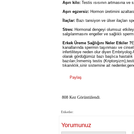
Aşırı kilo:
Testis ısısının artmasına ve 
Aşırı egzersiz:
Hormon üretimini azaltarak 
İlaçlar:
Bazı tansiyon ve ülser ilaçları sp
Stres:
Hormonal dengeyi olumsuz etkiley
salgılanmasını engeller ve sağlıklı sperm 
Erkek Üreme Sağlığını Neler Etkiler ?
E
kanallarında spermin taşınması ve cinsel 
infertiliteye neden olur diyen Embriyolog
olarak gördüğümüz bazı başlıca hastalık 
bazıları;İnmemiş testis (Kriptorşizm),test
tıkanıklık,sinir sistemine ait nedenler,ge
Paylaş
808 Kez Görüntülendi.
Etiketler:
Yorumunuz