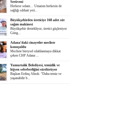
Serüveni
Herkese selam… Umarım herkesin de
sağlığı sıhhati yeri...
Büyükşehirden üreticiye 168 adet süt
sağım makinesi
Büyükşehir destekliyor, üretici güçleniyor
Güng...
Adana’daki cinayetler mecliste
konuşuldu
Mecliste bireysel silahlanmaya dikkat
çeken CHP Adana ...
Yumurtalık Belediyesi, temizlik ve
hijyen seferberliğini sürdürüyor
Başkan Erdinç Altıok: “Daha temiz ve
yaşanabilir b...
Ortaya Karışık
Herkese selaammm…Adana’nın cayır
cayır sıcağında günde...
Zeydan Karalar Yüreğir seçiminde
sorumluluk üstlendi.
Yüreğir Yeniden Kazanıldı Örgütlü
birliktelik Yüreğ...