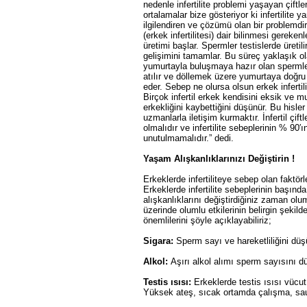
nedenle infertilite problemi yaşayan çiftl
ortalamalar bize gösteriyor ki infertilite y
ilgilendiren ve çözümü olan bir problemdi
(erkek infertilitesi) dair bilinmesi gereke
üretimi başlar. Spermler testislerde üreti
gelişimini tamamlar. Bu süreç yaklaşık 
yumurtayla buluşmaya hazır olan spermler
atılır ve döllemek üzere yumurtaya doğr
eder. Sebep ne olursa olsun erkek inferti
Birçok infertil erkek kendisini eksik ve 
erkekliğini kaybettiğini düşünür. Bu hisle
uzmanlarla iletişim kurmaktır. İnfertil çif
olmalıdır ve infertilite sebeplerinin % 90′
unutulmamalıdır.” dedi.
Yaşam Alışkanlıklarınızı Değiştirin !
Erkeklerde infertiliteye sebep olan faktör
Erkeklerde infertilite sebeplerinin başın
alışkanlıklarını değiştirdiğiniz zaman o
üzerinde olumlu etkilerinin belirgin şeki
önemlilerini şöyle açıklayabiliriz;
Sigara:
Sperm sayı ve hareketliliğini düş
Alkol:
Aşırı alkol alımı sperm sayısını d
Testis ısısı:
Erkeklerde testis ısısı vücut
Yüksek ateş, sıcak ortamda çalışma, sauna