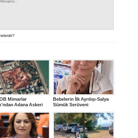
nelerdir?
B Mimarlar
Bebelerin İlk Ayrılışı-Salya
ı’ndan Adana Askeri
Sümük Serüveni
ne için çağrı…