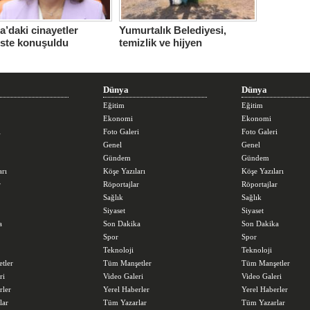
’daki cinayetler
Yumurtalık Belediyesi,
iste konuşuldu
temizlik ve hijyen
seferberliğini sürdürüyor
Dünya
Dünya
Eğitim
Eğitim
Ekonomi
Ekonomi
i
Foto Galeri
Foto Galeri
Genel
Genel
Gündem
Gündem
arı
Köşe Yazıları
Köşe Yazıları
r
Röportajlar
Röportajlar
Sağlık
Sağlık
Siyaset
Siyaset
a
Son Dakika
Son Dakika
Spor
Spor
Teknoloji
Teknoloji
tler
Tüm Manşetler
Tüm Manşetler
ri
Video Galeri
Video Galeri
rler
Yerel Haberler
Yerel Haberler
lar
Tüm Yazarlar
Tüm Yazarlar