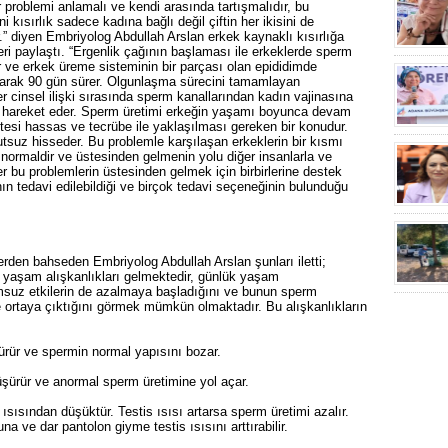
er problemi anlamalı ve kendi arasında tartışmalıdır, bu
ani kısırlık sadece kadına bağlı değil çiftin her ikisini de
r.” diyen Embriyolog Abdullah Arslan erkek kaynaklı kısırlığa
nleri paylaştı. “Ergenlik çağının başlaması ile erkeklerde sperm
lir ve erkek üreme sisteminin bir parçası olan epididimde
olarak 90 gün sürer. Olgunlaşma sürecini tamamlayan
 cinsel ilişki sırasında sperm kanallarından kadın vajinasına
u hareket eder. Sperm üretimi erkeğin yaşamı boyunca devam
litesi hassas ve tecrübe ile yaklaşılması gereken bir konudur.
mutsuz hisseder. Bu problemle karşılaşan erkeklerin bir kısmı
r normaldir ve üstesinden gelmenin yolu diğer insanlarla ve
tler bu problemlerin üstesinden gelmek için birbirlerine destek
ının tedavi edilebildiği ve birçok tedavi seçeneğinin bulunduğu
lerden bahseden Embriyolog Abdullah Arslan şunları iletti;
da yaşam alışkanlıkları gelmektedir, günlük yaşam
lumsuz etkilerin de azalmaya başladığını ve bunun sperm
lde ortaya çıktığını görmek mümkün olmaktadır. Bu alışkanlıkların
ürür ve spermin normal yapısını bozar.
üşürür ve anormal sperm üretimine yol açar.
 ısısından düşüktür. Testis ısısı artarsa sperm üretimi azalır.
 ve dar pantolon giyme testis ısısını arttırabilir.