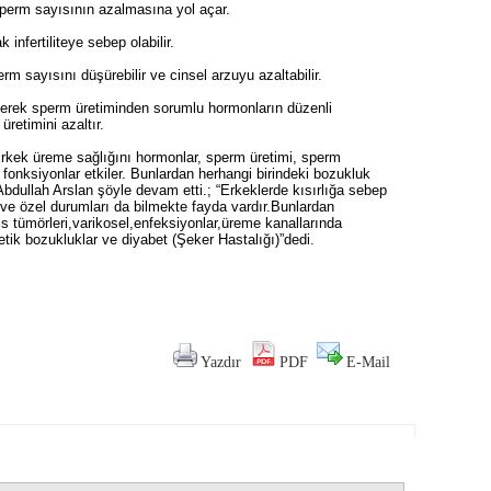
sperm sayısının azalmasına yol açar.
infertiliteye sebep olabilir.
erm sayısını düşürebilir ve cinsel arzuyu azaltabilir.
erek sperm üretiminden sorumlu hormonların düzenli
üretimini azaltır.
rkek üreme sağlığını hormonlar, sperm üretimi, sperm
fonksiyonlar etkiler. Bunlardan herhangi birindeki bozukluk
 Abdullah Arslan şöyle devam etti.; “Erkeklerde kısırlığa sebep
ve özel durumları da bilmekte fayda vardır.Bunlardan
is tümörleri,varikosel,enfeksiyonlar,üreme kanallarında
netik bozukluklar ve diyabet (Şeker Hastalığı)”dedi.
Yazdır
PDF
E-Mail