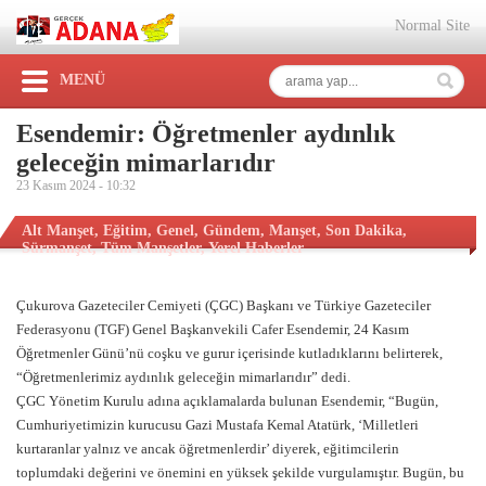
Normal Site
MENÜ
Esendemir: Öğretmenler aydınlık
geleceğin mimarlarıdır
23 Kasım 2024 -
10:32
Alt Manşet
,
Eğitim
,
Genel
,
Gündem
,
Manşet
,
Son Dakika
,
Sürmanşet
,
Tüm Manşetler
,
Yerel Haberler
Çukurova Gazeteciler Cemiyeti (ÇGC) Başkanı ve Türkiye Gazeteciler
Federasyonu (TGF) Genel Başkanvekili Cafer Esendemir, 24 Kasım
Öğretmenler Günü’nü coşku ve gurur içerisinde kutladıklarını belirterek,
“Öğretmenlerimiz aydınlık geleceğin mimarlarıdır” dedi.
ÇGC Yönetim Kurulu adına açıklamalarda bulunan Esendemir, “Bugün,
Cumhuriyetimizin kurucusu Gazi Mustafa Kemal Atatürk, ‘Milletleri
kurtaranlar yalnız ve ancak öğretmenlerdir’ diyerek, eğitimcilerin
toplumdaki değerini ve önemini en yüksek şekilde vurgulamıştır. Bugün, bu