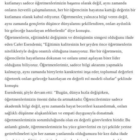
kutlamayı sadece öğretmenlerimizin başarısı olarak değil, aynı zamanda
onların özverili çalışmalarının, her bir öğrencinin hayatına kattığı değerin bir
kutlaması olarak kabul ediyoruz. Öğretmenler, yalnızca bilgi veren değil,
aynı zamanda gençlerin düşünce dünyalarını şekillendiren, onları aydınlık
bir geleceğe hazırlayan rehberlerdir” diye konuştu.
Öğretmenlerin, eğitimdeki değişimin ve dönüşümün simgesi olduğunu ifade
eden Cafer Esendemir, “Eğitimin kalitesinin her şeyden önce öğretmenlerin
nitelikleriyle doğru orantılı olduğuna inanıyoruz. Her bir öğretmenin,
öğrencilerin hayatlarına dokunan ve onlara umut aşılayan birer lider
olduğunu biliyoruz. Öğretmenlerimiz, sadece bilgi aktarımı yapmakla
kalmayıp, aynı zamanda bireylerin karakterini inşa eder, toplumsal değerleri
öğreterek onları geleceğe hazırlayan en değerli rol modeli olurlar” şeklinde
konuştu
Esendemir, şöyle devam etti: “Bugün, dünya hızla değişirken,
öğretmenlerimizin önemi daha da artmaktadır. Öğrencilerimize sadece
akademik bilgi değil, aynı zamanda hayat becerileri kazandırmak, onları
sağlıklı düşünme alışkanlıkları ve empati duygusuyla donatmak
öğretmenlerimizin sorumluluğunda olan en değerli görevlerden biridir. Bu
anlamlı günde, öğretmenlerimizin bu yüce görevlerini en iyi şekilde yerine
getirebilmeleri için her zaman yanlarında olduğumuzu bir kez daha ifade