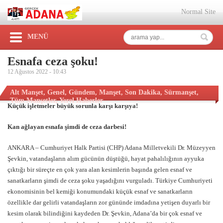
Normal Site
MENÜ
Esnafa ceza şoku!
12 Ağustos 2022 -
10:43
Alt Manşet
,
Genel
,
Gündem
,
Manşet
,
Son Dakika
,
Sürmanşet
,
Tüm Manşetler
,
Yerel Haberler
Küçük işletmeler büyük sorunla karşı karşıya!
Kan ağlayan esnafa şimdi de ceza darbesi!
ANKARA – Cumhuriyet Halk Partisi (CHP) Adana Milletvekili Dr. Müzeyyen
Şevkin, vatandaşların alım gücünün düştüğü, hayat pahalılığının ayyuka
çıktığı bir süreçte en çok yara alan kesimlerin başında gelen esnaf ve
sanatkarların şimdi de ceza şoku yaşadığını vurguladı. Türkiye Cumhuriyeti
ekonomisinin bel kemiği konumundaki küçük esnaf ve sanatkarların
özellikle dar gelirli vatandaşların zor gününde imdadına yetişen duyarlı bir
kesim olarak bilindiğini kaydeden Dr. Şevkin, Adana’da bir çok esnaf ve