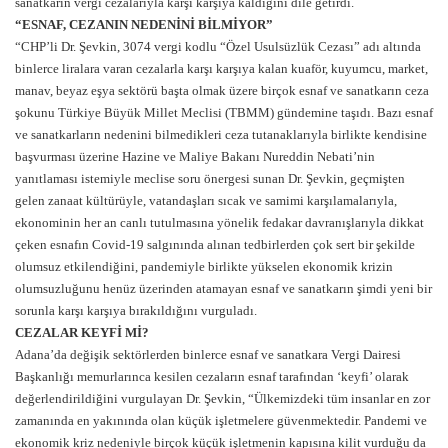
sanatkarın vergi cezalarıyla karşı karşıya kaldığını dile getirdi.
“ESNAF, CEZANIN NEDENİNİ BİLMİYOR”
“CHP’li Dr. Şevkin, 3074 vergi kodlu “Özel Usulsüzlük Cezası” adı altında
binlerce liralara varan cezalarla karşı karşıya kalan kuaför, kuyumcu, market,
manav, beyaz eşya sektörü başta olmak üzere birçok esnaf ve sanatkarın ceza
şokunu Türkiye Büyük Millet Meclisi (TBMM) gündemine taşıdı. Bazı esnaf
ve sanatkarların nedenini bilmedikleri ceza tutanaklarıyla birlikte kendisine
başvurması üzerine Hazine ve Maliye Bakanı Nureddin Nebati’nin
yanıtlaması istemiyle meclise soru önergesi sunan Dr. Şevkin, geçmişten
gelen zanaat kültürüyle, vatandaşları sıcak ve samimi karşılamalarıyla,
ekonominin her an canlı tutulmasına yönelik fedakar davranışlarıyla dikkat
çeken esnafın Covid-19 salgınında alınan tedbirlerden çok sert bir şekilde
olumsuz etkilendiğini, pandemiyle birlikte yükselen ekonomik krizin
olumsuzluğunu henüz üzerinden atamayan esnaf ve sanatkarın şimdi yeni bir
sorunla karşı karşıya bırakıldığını vurguladı.
CEZALAR KEYFİ Mİ?
Adana’da değişik sektörlerden binlerce esnaf ve sanatkara Vergi Dairesi
Başkanlığı memurlarınca kesilen cezaların esnaf tarafından ‘keyfi’ olarak
değerlendirildiğini vurgulayan Dr. Şevkin, “Ülkemizdeki tüm insanlar en zor
zamanında en yakınında olan küçük işletmelere güvenmektedir. Pandemi ve
ekonomik kriz nedeniyle birçok küçük işletmenin kapısına kilit vurduğu da