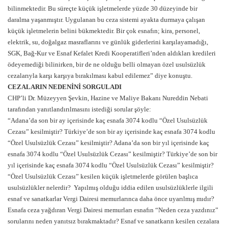
bilinmektedir. Bu süreçte küçük işletmelerde yüzde 30 düzeyinde bir
daralma yaşanmıştır. Uygulanan bu ceza sistemi ayakta durmaya çalışan
küçük işletmelerin belini bükmektedir. Bir çok esnafın; kira, personel,
elektrik, su, doğalgaz masraflarını ve günlük giderlerini karşılayamadığı,
SGK, Bağ-Kur ve Esnaf Kefalet Kredi Kooperatifleri’nden aldıkları kredileri
ödeyemediği bilinirken, bir de ne olduğu belli olmayan özel usulsüzlük
cezalarıyla karşı karşıya bırakılması kabul edilemez” diye konuştu.
CEZALARIN NEDENİNİ SORGULADI
CHP’li Dr. Müzeyyen Şevkin, Hazine ve Maliye Bakanı Nureddin Nebati
tarafından yanıtlandırılmasını istediği sorular şöyle:
“Adana’da son bir ay içerisinde kaç esnafa 3074 kodlu “Özel Usulsüzlük
Cezası” kesilmiştir? Türkiye’de son bir ay içerisinde kaç esnafa 3074 kodlu
“Özel Usulsüzlük Cezası” kesilmiştir? Adana’da son bir yıl içerisinde kaç
esnafa 3074 kodlu “Özel Usulsüzlük Cezası” kesilmiştir? Türkiye’de son bir
yıl içerisinde kaç esnafa 3074 kodlu “Özel Usulsüzlük Cezası” kesilmiştir?
“Özel Usulsüzlük Cezası” kesilen küçük işletmelerde görülen başlıca
usulsüzlükler nelerdir? Yapılmış olduğu iddia edilen usulsüzlüklerle ilgili
esnaf ve sanatkarlar Vergi Dairesi memurlarınca daha önce uyarılmış mıdır?
Esnafa ceza yağdıran Vergi Dairesi memurları esnafın “Neden ceza yazdınız”
sorularını neden yanıtsız bırakmaktadır? Esnaf ve sanatkarın kesilen cezalara