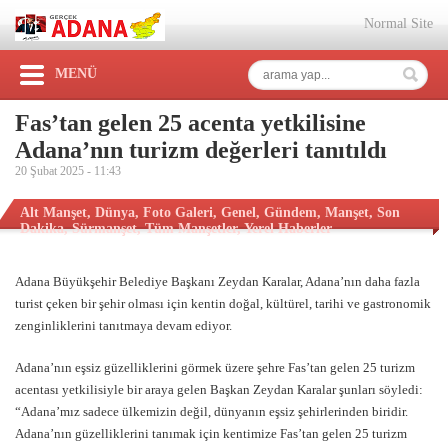
Normal Site
MENÜ
Fas’tan gelen 25 acenta yetkilisine
Adana’nın turizm değerleri tanıtıldı
20 Şubat 2025 -
11:43
Alt Manşet
,
Dünya
,
Foto Galeri
,
Genel
,
Gündem
,
Manşet
,
Son
Dakika
,
Sürmanşet
,
Tüm Manşetler
,
Yerel Haberler
Adana Büyükşehir Belediye Başkanı Zeydan Karalar, Adana’nın daha fazla
turist çeken bir şehir olması için kentin doğal, kültürel, tarihi ve gastronomik
zenginliklerini tanıtmaya devam ediyor.
Adana’nın eşsiz güzelliklerini görmek üzere şehre Fas’tan gelen 25 turizm
acentası yetkilisiyle bir araya gelen Başkan Zeydan Karalar şunları söyledi:
“Adana’mız sadece ülkemizin değil, dünyanın eşsiz şehirlerinden biridir.
Adana’nın güzelliklerini tanımak için kentimize Fas’tan gelen 25 turizm