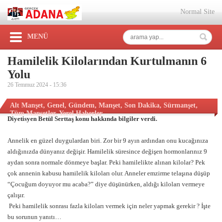
Normal Site
MENÜ
Hamilelik Kilolarından Kurtulmanın 6
Yolu
26 Temmuz 2024 -
15:36
Alt Manşet
,
Genel
,
Gündem
,
Manşet
,
Son Dakika
,
Sürmanşet
,
Tüm Manşetler
,
Yerel Haberler
Diyetisyen Betül Serttaş konu hakkında bilgiler verdi.
Annelik en güzel duygulardan biri. Zor bir 9 ayın ardından onu kucağınıza
aldığınızda dünyanız değişir. Hamilelik süresince değişen hormonlarınız 9
aydan sonra normale dönmeye başlar. Peki hamilelikte alınan kilolar? Pek
çok annenin kabusu hamilelik kiloları olur. Anneler emzirme telaşına düşüp
“Çocuğum doyuyor mu acaba?” diye düşünürken, aldığı kiloları vermeye
çalışır.
Peki hamilelik sonrası fazla kiloları vermek için neler yapmak gerekir ? İşte
bu sorunun yanıtı…