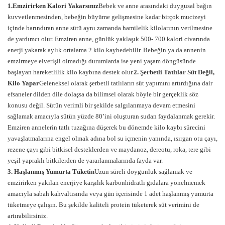
1.Emzirirken Kalori Yakarsınız
Bebek ve anne arasındaki duygusal bağın
kuvvetlenmesinden, bebeğin büyüme gelişmesine kadar birçok mucizeyi
içinde barındıran anne sütü aynı zamanda hamilelik kilolarının verilmesine
de yardımcı olur. Emziren anne, günlük yaklaşık 500- 700 kalori civarında
enerji yakarak aylık ortalama 2 kilo kaybedebilir. Bebeğin ya da annenin
emzirmeye elverişli olmadığı durumlarda ise yeni yaşam döngüsünde
başlayan hareketlilik kilo kaybına destek olur.
2. Şerbetli Tatlılar Süt Değil,
Kilo Yapar
Geleneksel olarak şerbetli tatlıların süt yapımını artırdığına dair
efsaneler dilden dile dolaşsa da bilimsel olarak böyle bir gerçeklik söz
konusu değil. Sütün verimli bir şekilde salgılanmaya devam etmesini
sağlamak amacıyla sütün yüzde 80’ini oluşturan sudan faydalanmak gerekir.
Emziren annelerin tatlı tuzağına düşerek bu dönemde kilo kaybı sürecini
yavaşlatmalarına engel olmak adına bol su içmenin yanında, ısırgan otu çayı,
rezene çayı gibi bitkisel desteklerden ve maydanoz, dereotu, roka, tere gibi
yeşil yapraklı bitkilerden de yararlanmalarında fayda var.
3. Haşlanmış Yumurta Tüketin
Uzun süreli doygunluk sağlamak ve
emzirirken yakılan enerjiye karşılık karbonhidratlı gıdalara yönelmemek
amacıyla sabah kahvaltısında veya gün içerisinde 1 adet haşlanmış yumurta
tüketmeye çalışın. Bu şekilde kaliteli protein tüketerek süt verimini de
artırabilirsiniz.