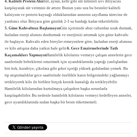
4. Kaliteli Protein Alın
Süt, ayran, kefir gibi süt ürünleri sıvı ihtiyacını
karşılayarak süt verimini de artırır. Bunun yanı sıra bu besinler kaliteli
kalsiyum ve protein kaynağı olduklarından annenin zayıflama sürecine de
yardımcı olur. İhtiyaca göre günlük 2-3 su bardağı kadar tüketilebilir.
5. Güne Kahvaltısız Başlamayın
Gün içerisinde abur cuburdan uzak durmak,
fazladan enerji alımını durdurmak ve enerjinizi artırmak için güne kahvaltı
ile başlayın. Kahvaltı eden bireyler etmeyenlere göre, fazladan enerji alımına
ve kilo artışına daha yatkın hale gelir.
6. Gece Emzirmelerinde Tatlı
Kaçamakları Yapmayın
Hamilelik kilolarını vermeye çalışan annelerin gece
saatlerinde bebeklerini emzirmek için uyandıklarında yaptığı yanlışlardan
biri kek, kurabiye, çikolata gibi şeker içeriği yüksek gıdalardan yemek. Bu
tip atıştırmalıklar gece saatlerinde özellikle karın bölgesindeki yağlanmayı
tetikleyerek kilo ile birlikte birçok kronik hastalığı da tetikleyebilir.
Hamilelik kilolarından kurtulmaya çalışırken başka sorunlarla
karşılaşabilirler. Bu nedenle hamilelik kilolarını vermeyi hedefleyen anneler,
gece uyandıklarında sudan başka bir besin tüketmemeli.