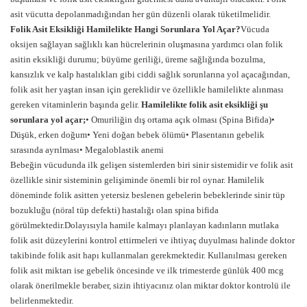
asit vücutta depolanmadığından her gün düzenli olarak tüketilmelidir.
Folik Asit Eksikliği Hamilelikte Hangi Sorunlara Yol Açar?
Vücuda
oksijen sağlayan sağlıklı kan hücrelerinin oluşmasına yardımcı olan folik
asitin eksikliği durumu; büyüme geriliği, üreme sağlığında bozulma,
kansızlık ve kalp hastalıkları gibi ciddi sağlık sorunlarına yol açacağından,
folik asit her yaştan insan için gereklidir ve özellikle hamilelikte alınması
gereken vitaminlerin başında gelir.
Hamilelikte folik asit eksikliği şu
sorunlara yol açar;
• Omuriliğin dış ortama açık olması (Spina Bifida)•
Düşük, erken doğum• Yeni doğan bebek ölümü• Plasentanın gebelik
sırasında ayrılması• Megaloblastik anemi
Bebeğin vücudunda ilk gelişen sistemlerden biri sinir sistemidir ve folik asit
özellikle sinir sisteminin gelişiminde önemli bir rol oynar. Hamilelik
döneminde folik asitten yetersiz beslenen gebelerin bebeklerinde sinir tüp
bozukluğu (nöral tüp defekti) hastalığı olan spina bifida
görülmektedir.Dolayısıyla hamile kalmayı planlayan kadınların mutlaka
folik asit düzeylerini kontrol ettirmeleri ve ihtiyaç duyulması halinde doktor
takibinde folik asit hapı kullanmaları gerekmektedir. Kullanılması gereken
folik asit miktarı ise gebelik öncesinde ve ilk trimesterde günlük 400 mcg
olarak önerilmekle beraber, sizin ihtiyacınız olan miktar doktor kontrolü ile
belirlenmektedir.