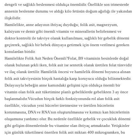
dengeli ve sağlıklı beslenmesi oldukça önemlidir. Özellikle son trimesterde
annenin beslenme durumu ve aldığı kilo fetüsün doğum ağırlığı ile yakından
ilişkilidir.
Hamilelikte, anne adayının ihtiyaç duyduğu; folik asit, magnezyum,
kalsiyum ve demir gibi önemli vitamin ve minerallerin belirlenmesi ve
doktor kontrolü ile takviye olarak kullanılması, sağlıklı bir gebelik dönemi
geçirerek, sağlıklı bir bebek dünyaya getirmek için önem verilmesi gereken
konulardan biridir.
Hamilelikte Folik Asit Neden Önemli?Folat, B9 vitaminin besinlerde doğal
olarak bulunan şekli iken, folik asit ise sentetik olarak üretilen folat türevidir
ve ilaç olarak üretilir. Hamilelik öncesi ve hamilelik dönemi boyunca alınan
folik asit takviyesinin birçok hastalığa karşı koruyucu olduğu bilinmektedir.
Dolayısıyla bebeğin anne karnındaki gelişimi için oldukça önemli bir
vitamin olan folik asit tüketimine planlı gebeliklerde gebelikten 3 ay önce
başlanmalıdır.Vücudun birçok farklı fonksiyonunda rol alan folik asit
özellikle; vücudun yeni hücreler üretmesine ve üretilen hücrelerin
korunmasına, DNA ve RNA’nın oluşturulmasına ve kırmızı kan hücrelerinin
oluşumuna yardımcı olur. Bu nedenle özellikle gebelik ve çocukluk dönemi
gibi gelişim dönemlerinde bu vitamine olan ihtiyaç artmaktadır. Yetişkinler
için günlük tüketilmesi önerilen folik asit miktarı 400 mikrogramken, bu