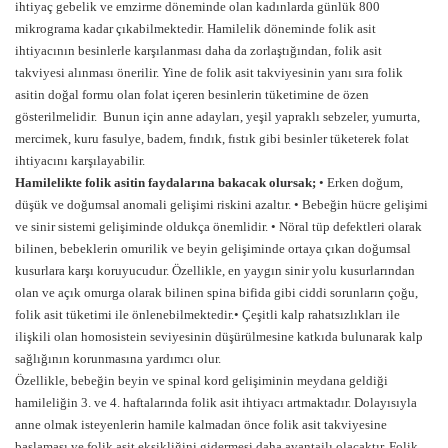
ihtiyaç gebelik ve emzirme döneminde olan kadınlarda günlük 800
mikrograma kadar çıkabilmektedir. Hamilelik döneminde folik asit
ihtiyacının besinlerle karşılanması daha da zorlaştığından, folik asit
takviyesi alınması önerilir. Yine de folik asit takviyesinin yanı sıra folik
asitin doğal formu olan folat içeren besinlerin tüketimine de özen
gösterilmelidir. Bunun için anne adayları, yeşil yapraklı sebzeler, yumurta,
mercimek, kuru fasulye, badem, fındık, fıstık gibi besinler tüketerek folat
ihtiyacını karşılayabilir.
Hamilelikte folik asitin faydalarına bakacak olursak;
• Erken doğum,
düşük ve doğumsal anomali gelişimi riskini azaltır. • Bebeğin hücre gelişimi
ve sinir sistemi gelişiminde oldukça önemlidir. • Nöral tüp defektleri olarak
bilinen, bebeklerin omurilik ve beyin gelişiminde ortaya çıkan doğumsal
kusurlara karşı koruyucudur. Özellikle, en yaygın sinir yolu kusurlarından
olan ve açık omurga olarak bilinen spina bifida gibi ciddi sorunların çoğu,
folik asit tüketimi ile önlenebilmektedir.• Çeşitli kalp rahatsızlıkları ile
ilişkili olan homosistein seviyesinin düşürülmesine katkıda bulunarak kalp
sağlığının korunmasına yardımcı olur.
Özellikle, bebeğin beyin ve spinal kord gelişiminin meydana geldiği
hamileliğin 3. ve 4. haftalarında folik asit ihtiyacı artmaktadır. Dolayısıyla
anne olmak isteyenlerin hamile kalmadan önce folik asit takviyesine
başlaması ve folik asit eksikliğini gidermesi daha avantajlı olacaktır. Folik