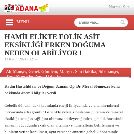
Normal Site
MENÜ
HAMİLELİKTE FOLİK ASİT
EKSİKLİĞİ ERKEN DOĞUMA
NEDEN OLABİLİYOR !
12 Kasım 2021 -
12:39
Alt Manşet
,
Genel
,
Gündem
,
Manşet
,
Son Dakika
,
Sürmanşet
,
Tüm Manşetler
,
Yerel Haberler
Kadın Hastalıkları ve Doğum Uzmanı Op. Dr. Meral Sönmezer konu
hakkında önemli bilgiler verdi.
Gebelik dönemindeki kadınlarda enerji ihtiyacında ve vitamin-mineral
ihtiyacında artış görülür. Gebelikte yetersiz beslenme, vitamin ve mineral
eksikliği bebeğin sağlığını olumsuz etkileyeceğinden, gebelik öncesinde
annenin vücudunda eksik olan vitamin ve minerallerin belirlenmesi ve
bunların yerine konulması, aynı zamanda annenin gebelik döneminde