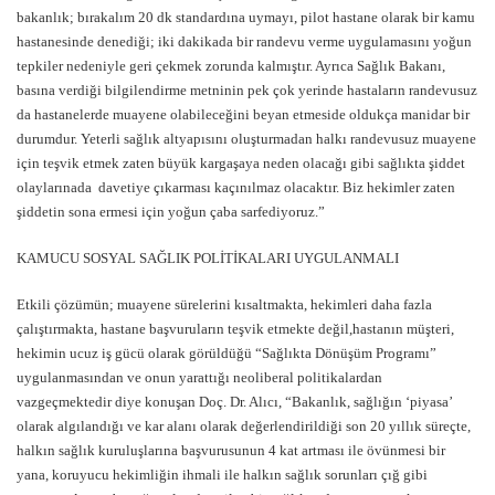
bakanlık; bırakalım 20 dk standardına uymayı, pilot hastane olarak bir kamu
hastanesinde denediği; iki dakikada bir randevu verme uygulamasını yoğun
tepkiler nedeniyle geri çekmek zorunda kalmıştır. Ayrıca Sağlık Bakanı,
basına verdiği bilgilendirme metninin pek çok yerinde hastaların randevusuz
da hastanelerde muayene olabileceğini beyan etmeside oldukça manidar bir
durumdur. Yeterli sağlık altyapısını oluşturmadan halkı randevusuz muayene
için teşvik etmek zaten büyük kargaşaya neden olacağı gibi sağlıkta şiddet
olaylarınada davetiye çıkarması kaçınılmaz olacaktır. Biz hekimler zaten
şiddetin sona ermesi için yoğun çaba sarfediyoruz.”
KAMUCU SOSYAL SAĞLIK POLİTİKALARI UYGULANMALI
Etkili çözümün; muayene sürelerini kısaltmakta, hekimleri daha fazla
çalıştırmakta, hastane başvuruların teşvik etmekte değil,hastanın müşteri,
hekimin ucuz iş gücü olarak görüldüğü “Sağlıkta Dönüşüm Programı”
uygulanmasından ve onun yarattığı neoliberal politikalardan
vazgeçmektedir diye konuşan Doç. Dr. Alıcı, “Bakanlık, sağlığın ‘piyasa’
olarak algılandığı ve kar alanı olarak değerlendirildiği son 20 yıllık süreçte,
halkın sağlık kuruluşlarına başvurusunun 4 kat artması ile övünmesi bir
yana, koruyucu hekimliğin ihmali ile halkın sağlık sorunları çığ gibi