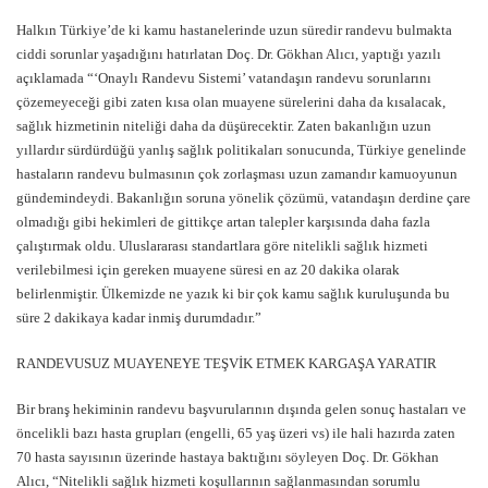
Halkın Türkiye’de ki kamu hastanelerinde uzun süredir randevu bulmakta
ciddi sorunlar yaşadığını hatırlatan Doç. Dr. Gökhan Alıcı, yaptığı yazılı
açıklamada “‘Onaylı Randevu Sistemi’ vatandaşın randevu sorunlarını
çözemeyeceği gibi zaten kısa olan muayene sürelerini daha da kısalacak,
sağlık hizmetinin niteliği daha da düşürecektir. Zaten bakanlığın uzun
yıllardır sürdürdüğü yanlış sağlık politikaları sonucunda, Türkiye genelinde
hastaların randevu bulmasının çok zorlaşması uzun zamandır kamuoyunun
gündemindeydi. Bakanlığın soruna yönelik çözümü, vatandaşın derdine çare
olmadığı gibi hekimleri de gittikçe artan talepler karşısında daha fazla
çalıştırmak oldu. Uluslararası standartlara göre nitelikli sağlık hizmeti
verilebilmesi için gereken muayene süresi en az 20 dakika olarak
belirlenmiştir. Ülkemizde ne yazık ki bir çok kamu sağlık kuruluşunda bu
süre 2 dakikaya kadar inmiş durumdadır.”
RANDEVUSUZ MUAYENEYE TEŞVİK ETMEK KARGAŞA YARATIR
Bir branş hekiminin randevu başvurularının dışında gelen sonuç hastaları ve
öncelikli bazı hasta grupları (engelli, 65 yaş üzeri vs) ile hali hazırda zaten
70 hasta sayısının üzerinde hastaya baktığını söyleyen Doç. Dr. Gökhan
Alıcı, “Nitelikli sağlık hizmeti koşullarının sağlanmasından sorumlu