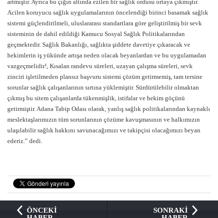
artmıştır. Ayrıca bu çığın altında ezilen bir sağlık ordusu ortaya çıkmıştır.
Acilen koruyucu sağlık uygulamalarının öncelendiği birinci basamak sağlık
sistemi güçlendirilmeli, uluslararası standartlara göre geliştirilmiş bir sevk
sisteminin de dahil edildiği Kamucu Sosyal Sağlık Politikalarından
geçmektedir. Sağlık Bakanlığı, sağlıkta şiddete davetiye çıkaracak ve
hekimlerin iş yükünde artışa neden olacak beyanlardan ve bu uygulamadan
vazgeçmelidir!, Kısalan randevu süreleri, uzayan çalışma süreleri, sevk
zinciri işletilmeden plansız başvuru sistemi çözüm getirmemiş, tam tersine
sorunlar sağlık çalışanlarının sırtına yüklemiştir. Sürdürülebilir olmaktan
çıkmış bu sitem çalışanlarda tükenmişlik, istifalar ve hekim göçünü
getirmiştir. Adana Tabip Odası olarak, yanlış sağlık politikalarından kaynaklı
meslektaşlarımızın tüm sorunlarının çözüme kavuşmasının ve halkımızın
ulaşılabilir sağlık hakkını savunacağımızı ve takipçisi olacağımızı beyan
ederiz.” dedi.
ÖNCEKİ
SONRAKİ
HABER
HABER