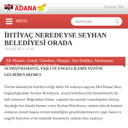
Normal Site
MENÜ
İHTİYAÇ NEREDEYSE SEYHAN
BELEDİYESİ ORADA
26 Eylül 2023 -
11:49
Alt Manşet
,
Genel
,
Gündem
,
Manşet
,
Son Dakika
,
Sürmanşet
,
Tüm Manşetler
,
Yerel Haberler
SEYHAN’DA HASTA, YAŞLI VE ENGELLİLERİN YÜZÜNÜ
GÜLDÜREN HİZMET
Üretim alanlarıyla belediyeciliği farklı bir noktaya taşıyan Akif Kemal Akay
başkanlığındaki Seyhan Belediyesi, sosyal belediyecilik hizmetleriyle de
fark yaratıyor. Doğumdan ölüme, yaşamın her anında vatandaşların ihtiyaç
duyduğu her alanda hizmet veren Seyhan Belediyesi, yardım edecek kimsesi
olmayan, kendi başına evinin temizliğini gerçekleştiremeyen yaşlı, hasta ve
engelli bireylere evde temizlik hizmetiyle yardım elini uzatıyor.