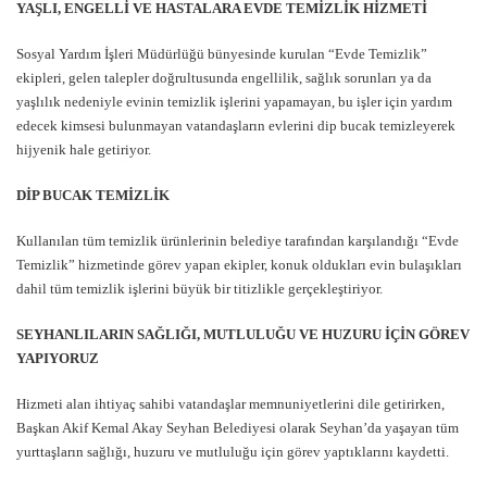
YAŞLI, ENGELLİ VE HASTALARA EVDE TEMİZLİK HİZMETİ
Sosyal Yardım İşleri Müdürlüğü bünyesinde kurulan “Evde Temizlik”
ekipleri, gelen talepler doğrultusunda engellilik, sağlık sorunları ya da
yaşlılık nedeniyle evinin temizlik işlerini yapamayan, bu işler için yardım
edecek kimsesi bulunmayan vatandaşların evlerini dip bucak temizleyerek
hijyenik hale getiriyor.
DİP BUCAK TEMİZLİK
Kullanılan tüm temizlik ürünlerinin belediye tarafından karşılandığı “Evde
Temizlik” hizmetinde görev yapan ekipler, konuk oldukları evin bulaşıkları
dahil tüm temizlik işlerini büyük bir titizlikle gerçekleştiriyor.
SEYHANLILARIN SAĞLIĞI, MUTLULUĞU VE HUZURU İÇİN GÖREV
YAPIYORUZ
Hizmeti alan ihtiyaç sahibi vatandaşlar memnuniyetlerini dile getirirken,
Başkan Akif Kemal Akay Seyhan Belediyesi olarak Seyhan’da yaşayan tüm
yurttaşların sağlığı, huzuru ve mutluluğu için görev yaptıklarını kaydetti.