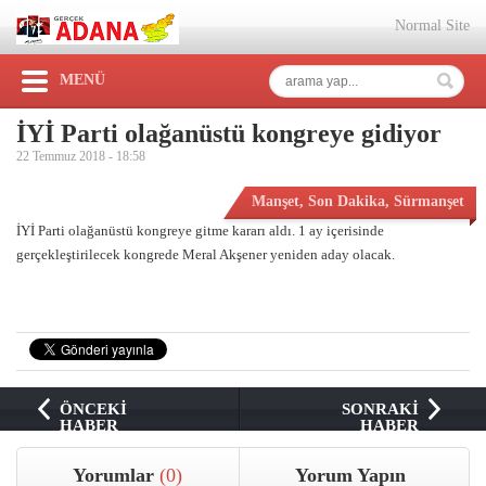
Normal Site
MENÜ
İYİ Parti olağanüstü kongreye gidiyor
22 Temmuz 2018 -
18:58
Manşet
,
Son Dakika
,
Sürmanşet
İYİ Parti olağanüstü kongreye gitme kararı aldı. 1 ay içerisinde
gerçekleştirilecek kongrede Meral Akşener yeniden aday olacak.
ÖNCEKİ
SONRAKİ
HABER
HABER
Yorumlar
(0)
Yorum Yapın