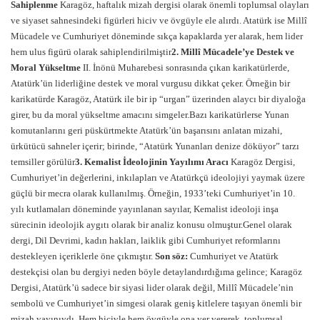
Sahiplenme
Karagöz, haftalık mizah dergisi olarak önemli toplumsal olayları
ve siyaset sahnesindeki figürleri hiciv ve övgüyle ele alırdı. Atatürk ise Millî
Mücadele ve Cumhuriyet döneminde sıkça kapaklarda yer alarak, hem lider
hem ulus figürü olarak sahiplendirilmiştir
2. Millî Mücadele’ye Destek ve
Moral Yükseltme
II. İnönü Muharebesi sonrasında çıkan karikatürlerde,
Atatürk’ün liderliğine destek ve moral vurgusu dikkat çeker. Örneğin bir
karikatürde Karagöz, Atatürk ile bir ip “urgan” üzerinden alaycı bir diyaloğa
girer, bu da moral yükseltme amacını simgeler.Bazı karikatürlerse Yunan
komutanlarını geri püskürtmekte Atatürk’ün başarısını anlatan mizahi,
ürkütücü sahneler içerir; birinde, “Atatürk Yunanları denize döküyor” tarzı
temsiller görülür
3. Kemalist İdeolojinin Yayılımı Aracı
Karagöz Dergisi,
Cumhuriyet’in değerlerini, inkılapları ve Atatürkçü ideolojiyi yaymak üzere
güçlü bir mecra olarak kullanılmış. Örneğin, 1933’teki Cumhuriyet’in 10.
yılı kutlamaları döneminde yayınlanan sayılar, Kemalist ideoloji inşa
sürecinin ideolojik aygıtı olarak bir analiz konusu olmuştur.Genel olarak
dergi, Dil Devrimi, kadın hakları, laiklik gibi Cumhuriyet reformlarını
destekleyen içeriklerle öne çıkmıştır.
Son söz:
Cumhuriyet ve Atatürk
destekçisi olan bu dergiyi neden böyle detaylandırdığıma gelince; Karagöz
Dergisi, Atatürk’ü sadece bir siyasi lider olarak değil, Millî Mücadele’nin
sembolü ve Cumhuriyet’in simgesi olarak geniş kitlelere taşıyan önemli bir
mizah yayınıydı. Hem hicivle hem övgüyle ona yer vererek, toplumsal