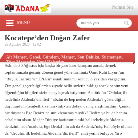
Normal Site
MENÜ
Kocatepe’den Doğan Zafer
29 Ağustos 2025 -
12:02
Alt Manşet
,
Genel
,
Gündem
,
Manşet
,
Son Dakika
,
Sürmanşet
,
Tüm Manşetler
,
Yerel Haberler
Aslında 30 Ağustos için başka bir yazı hazırlamıştım ancak, dernek
toplantımızda geçmiş dönem genel yönetmenimiz Ömer Ruhi Eryurt’un
“Büyük Taarruz ’un DNA’sı” isimli sunumu sonucu o yazıdan vazgeçtim.
Zira genel geçer bilgilerden ziyade belki sizlerin bildiği ancak benim yeni
öğrendiğim bilgileri sizinle paylaşmak istiyorum. Atatürk’ün “Ordular, ilk
hedefiniz Akdeniz’dir, ileri!” sözün de hep neden Akdeniz’i gösterdiğini
düşünürdüm (tembellik ve miskinlikten dolayı da hiç araştırmadım). Çünkü
biz düşmanı Ege Denizi’ne sürüklememiş miydik? Dedim ya bu da benim
cehaletim olsun. Meğer Türkiye haritasının eski hali sebebiyle Akdeniz
denizinin adı Anadolu, Ege Denizi’nin adı da Akdeniz’miş. Hal böyle olunca
da “Ordular, ilk hedefiniz Akdeniz’dir, ileri!” emri yerini buluyor. Ya o