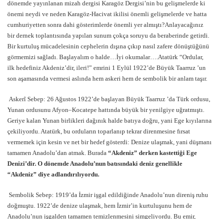
dönemde yayınlanan mizah dergisi Karagöz Dergisi’nin bu gelişmelerde ki
önemi neydi ve neden Karagöz-Hacivat ikilisi önemli gelişmelerde ve hatta
cumhuriyetten sonra dahi gösterimlerde önemli yer almıştı?Anlayacağınız
bir dernek toplantısında yapılan sunum çokça soruyu da beraberinde getirdi.
Bir kurtuluş mücadelesinin cephelerin dışına çıkıp nasıl zafere dönüştüğünü
görmemizi sağladı. Başlayalım o halde…İyi okumalar….Atatürk “Ordular,
ilk hedefiniz Akdeniz’dir, ileri!” emrini 1 Eylül 1922’de Büyük Taarruz ’un
son aşamasında vermesi aslında hem askeri hem de sembolik bir anlam taşır.
Askerî Sebep: 26 Ağustos 1922’de başlayan Büyük Taarruz ’da Türk ordusu,
Yunan ordusunu Afyon–Kocatepe hattında büyük bir yenilgiye uğratmıştı.
Geriye kalan Yunan birlikleri dağınık halde batıya doğru, yani Ege kıyılarına
çekiliyordu. Atatürk, bu orduların toparlanıp tekrar direnmesine fırsat
vermemek için kesin ve net bir hedef gösterdi: Denize ulaşmak, yani düşmanı
tamamen Anadolu’dan atmak. Burada
“Akdeniz” derken kastettiği Ege
Denizi’dir. O dönemde Anadolu’nun batısındaki deniz genellikle
“Akdeniz” diye adlandırılıyordu.
Sembolik Sebep: 1919’da İzmir işgal edildiğinde Anadolu’nun direniş ruhu
doğmuştu. 1922’de denize ulaşmak, hem İzmir’in kurtuluşunu hem de
Anadolu’nun işgalden tamamen temizlenmesini simgeliyordu. Bu emir,