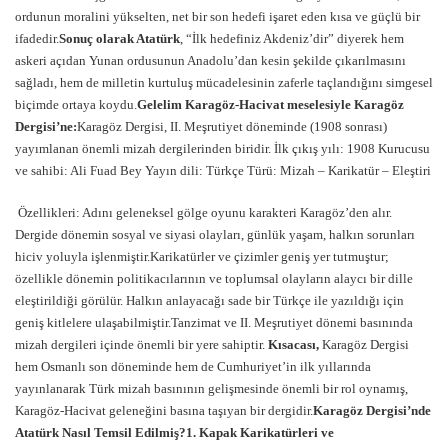
ordunun moralini yükselten, net bir son hedefi işaret eden kısa ve güçlü bir
ifadedir.
Sonuç olarak Atatürk
, “İlk hedefiniz Akdeniz’dir” diyerek hem
askeri açıdan Yunan ordusunun Anadolu’dan kesin şekilde çıkarılmasını
sağladı, hem de milletin kurtuluş mücadelesinin zaferle taçlandığını simgesel
biçimde ortaya koydu.
Gelelim Karagöz-Hacivat meselesiyle Karagöz
Dergisi’ne:
Karagöz Dergisi, II. Meşrutiyet döneminde (1908 sonrası)
yayımlanan önemli mizah dergilerinden biridir. İlk çıkış yılı: 1908 Kurucusu
ve sahibi: Ali Fuad Bey Yayın dili: Türkçe Türü: Mizah – Karikatür – Eleştiri
Özellikleri: Adını geleneksel gölge oyunu karakteri Karagöz’den alır.
Dergide dönemin sosyal ve siyasi olayları, günlük yaşam, halkın sorunları
hiciv yoluyla işlenmiştir.Karikatürler ve çizimler geniş yer tutmuştur;
özellikle dönemin politikacılarının ve toplumsal olayların alaycı bir dille
eleştirildiği görülür. Halkın anlayacağı sade bir Türkçe ile yazıldığı için
geniş kitlelere ulaşabilmiştir.Tanzimat ve II. Meşrutiyet dönemi basınında
mizah dergileri içinde önemli bir yere sahiptir.
Kısacası,
Karagöz Dergisi
hem Osmanlı son döneminde hem de Cumhuriyet’in ilk yıllarında
yayınlanarak Türk mizah basınının gelişmesinde önemli bir rol oynamış,
Karagöz-Hacivat geleneğini basına taşıyan bir dergidir.
Karagöz Dergisi’nde
Atatürk Nasıl Temsil Edilmiş?
1. Kapak Karikatürleri ve