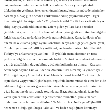
bağlamda onu sahiplenen bir halk sesi olmuş. Ancak yine toplantıda
dikkatimizin çekilmesi istenen en önemli husus, kurtuluş mücadelesinin her
basamağı birkaç gün önceden karikatürize edilip yayınlanmasıydı. Eğer
internette girip baktığınızda 1921 yılında Atatürk’ün ilk kez karikatürle yer
aldığı sayı yayınlandıktan sonra, zafere giden yolları daha önceden
çizdiklerini görebilirsiniz. Bu bana oldukça ilginç geldi ve bütün bu bilgileri
farklı kaynaklardan da daha detaylı araştırabilirsiniz. Karagöz-Hacivat’ın
önemi ise o yıllarda gölge oyunu sanatının her yaş da ilgi çeken görsel yanı,
Cumhuriyet sonrası özellikle yenilikleri, kutlamaları mizahi bir dille bütün
Türkiye’ye anlatma ve yayabilme… Böylelikle memleketimin en ücra
yerleşim bölgelerine dahi reformlarla birlikte Atatürk ve silah arkadaşlarının
yaptığı güzellikleri duyurabilme gücünün kullanılması olmuş. Kısacası,
Atam boşu boşuna Dünya Lideri ve Ataların Atası olmamış. O yüzden iyi ki
Türk doğdum, o yüzden iyi ki Gazi Mustafa Kemal Atatürk’ün kurtardığı
topraklarda yaşıyorum.Hiçbir başarı, özgürlük, huzur mücadele etmeden elde
edilemez. Eğer etmemiz gereken bir mücadele varsa etmeye şehitlerimizin
yüzü hürmetine devam etmek zorundayız. Başta Atamız olmak üzere bu
vatan için canını vermiş bütün şehitlerimize minnettarlığımı sunarken
ruhlarının huzur bulmasını dilerim. “Ne Mutlu Türk’üm Diyene!”Şimdilik
her zaman olduğu gibi hoşça kalın akıl ve beden sağlığınızı korumaya