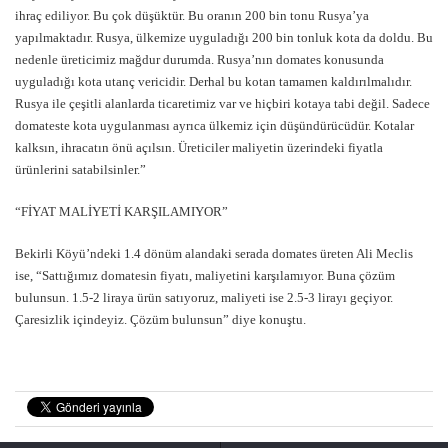
ihraç ediliyor. Bu çok düşüktür. Bu oranın 200 bin tonu Rusya’ya
yapılmaktadır. Rusya, ülkemize uyguladığı 200 bin tonluk kota da doldu. Bu
nedenle üreticimiz mağdur durumda. Rusya’nın domates konusunda
uyguladığı kota utanç vericidir. Derhal bu kotan tamamen kaldırılmalıdır.
Rusya ile çeşitli alanlarda ticaretimiz var ve hiçbiri kotaya tabi değil. Sadece
domateste kota uygulanması ayrıca ülkemiz için düşündürücüdür. Kotalar
kalksın, ihracatın önü açılsın. Üreticiler maliyetin üzerindeki fiyatla
ürünlerini satabilsinler.”
“FİYAT MALİYETİ KARŞILAMIYOR”
Bekirli Köyü’ndeki 1.4 dönüm alandaki serada domates üreten Ali Meclis
ise, “Sattığımız domatesin fiyatı, maliyetini karşılamıyor. Buna çözüm
bulunsun. 1.5-2 liraya ürün satıyoruz, maliyeti ise 2.5-3 lirayı geçiyor.
Çaresizlik içindeyiz. Çözüm bulunsun” diye konuştu.