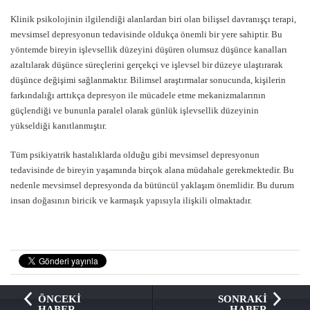
Klinik psikolojinin ilgilendiği alanlardan biri olan bilişsel davranışçı terapi,
mevsimsel depresyonun tedavisinde oldukça önemli bir yere sahiptir. Bu
yöntemde bireyin işlevsellik düzeyini düşüren olumsuz düşünce kanalları
azaltılarak düşünce süreçlerini gerçekçi ve işlevsel bir düzeye ulaştırarak
düşünce değişimi sağlanmaktır. Bilimsel araştırmalar sonucunda, kişilerin
farkındalığı arttıkça depresyon ile mücadele etme mekanizmalarının
güçlendiği ve bununla paralel olarak günlük işlevsellik düzeyinin
yükseldiği kanıtlanmıştır.
Tüm psikiyatrik hastalıklarda olduğu gibi mevsimsel depresyonun
tedavisinde de bireyin yaşamında birçok alana müdahale gerekmektedir. Bu
nedenle mevsimsel depresyonda da bütüncül yaklaşım önemlidir. Bu durum
insan doğasının biricik ve karmaşık yapısıyla ilişkili olmaktadır.
ÖNCEKİ
SONRAKİ
HABER
HABER