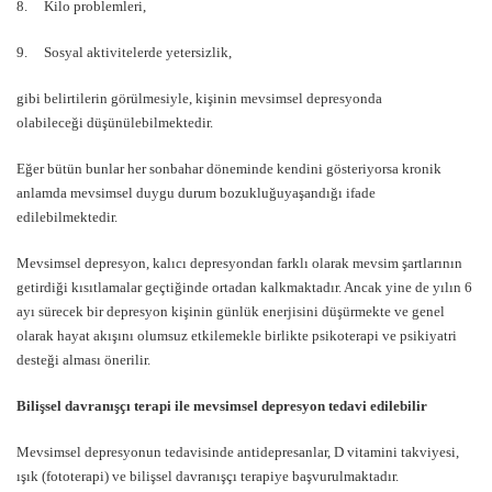
8. Kilo problemleri,
9. Sosyal aktivitelerde yetersizlik,
gibi belirtilerin görülmesiyle, kişinin mevsimsel depresyonda
olabileceği düşünülebilmektedir.
Eğer bütün bunlar her sonbahar döneminde kendini gösteriyorsa kronik
anlamda mevsimsel duygu durum bozukluğuyaşandığı ifade
edilebilmektedir.
Mevsimsel depresyon, kalıcı depresyondan farklı olarak mevsim şartlarının
getirdiği kısıtlamalar geçtiğinde ortadan kalkmaktadır. Ancak yine de yılın 6
ayı sürecek bir depresyon kişinin günlük enerjisini düşürmekte ve genel
olarak hayat akışını olumsuz etkilemekle birlikte psikoterapi ve psikiyatri
desteği alması önerilir.
Bilişsel davranışçı terapi ile mevsimsel depresyon tedavi edilebilir
Mevsimsel depresyonun tedavisinde antidepresanlar, D vitamini takviyesi,
ışık (fototerapi) ve bilişsel davranışçı terapiye başvurulmaktadır.