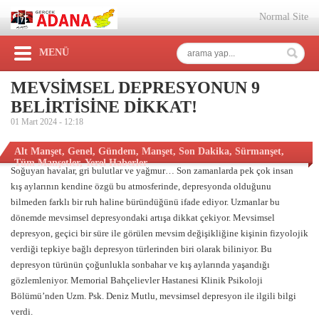
Normal Site
MENÜ
MEVSİMSEL DEPRESYONUN 9
BELİRTİSİNE DİKKAT!
01 Mart 2024 -
12:18
Alt Manşet
,
Genel
,
Gündem
,
Manşet
,
Son Dakika
,
Sürmanşet
,
Tüm Manşetler
,
Yerel Haberler
Soğuyan havalar, gri bulutlar ve yağmur… Son zamanlarda pek çok insan
kış aylarının kendine özgü bu atmosferinde, depresyonda olduğunu
bilmeden farklı bir ruh haline büründüğünü ifade ediyor. Uzmanlar bu
dönemde mevsimsel depresyondaki artışa dikkat çekiyor. Mevsimsel
depresyon, geçici bir süre ile görülen mevsim değişikliğine kişinin fizyolojik
verdiği tepkiye bağlı depresyon türlerinden biri olarak biliniyor. Bu
depresyon türünün çoğunlukla sonbahar ve kış aylarında yaşandığı
gözlemleniyor. Memorial Bahçelievler Hastanesi Klinik Psikoloji
Bölümü’nden Uzm. Psk. Deniz Mutlu, mevsimsel depresyon ile ilgili bilgi
verdi.