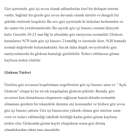
Göz içerisinde, göz içi sıvısı olarak adlandırılan özel bir dolaşım sistemi
vardır. Sağlıklı bir gözde göz sıvısı devamlı olarak üretilir ve dengeli bir
şekilde emilerek boşaltılır. Bu sıvı göz içerisinde ki dokuları beslemekte ve
iki saatte bir yenilenmektedir. Bu sayede göz içi basıncı normal düzeyde
kalır. Genelde 20-21 mm Hg’in altındaki göz tansiyonu normaldir. Glokom
hastalarını %70’inde göz içi basıncı 21mmHg ve üzerinde iken, %30 hastada
normal değerlerde bulunmaktadır. Ancak daha düşük seviyelerdeki göz
tansiyonlarında da glokom hastalığı görülebilir. Tedavi edilmezse görme
kaybına neden olabilir.
Glokom Türleri
Üretilen göz sıvısının boşaltılması engellenirse göz içi basıncı artar ve ‘’Açık
Glokom’’ oluşur ki bu en sık karşılaşılan glokom şeklidir. Burada, göz
sıvısının kan damarlarına ulaşmasını sağlayan kanalcıklarda normalde
olmaması gereken bir tıkanıklık durumu söz konusudur ve biriken göz sıvısı
göz içi basıncı arttırır. Göz içi basıncının yüksek olması göz sinirine zarar
verir ve tedavi edilmediği takdirde körlüğü kadar giden görme kaybına
neden olur. Glokomda görme kaybı oluştuktan sonra geri dönüş
olmadığından erken tanı önemlidir.