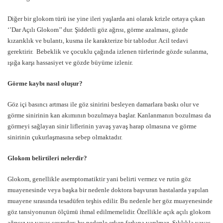
Diğer bir glokom türü ise yine ileri yaşlarda ani olarak krizle ortaya çıkan
‘’Dar Açılı Glokom’’ dur. Şiddetli göz ağrısı, görme azalması, gözde
kızarıklık ve bulantı, kusma ile karakterize bir tablodur. Acil tedavi
gerektirir. Bebeklik ve çocuklu çağında izlenen türlerinde gözde sulanma,
ışığa karşı hassasiyet ve gözde büyüme izlenir.
Görme kaybı nasıl oluşur?
Göz içi basıncı artması ile göz sinirini besleyen damarlara baskı olur ve
görme sinirinin kan akımının bozulmaya başlar. Kanlanmanın bozulması da
görmeyi sağlayan sinir liflerinin yavaş yavaş harap olmasına ve görme
sinirinin çukurlaşmasına sebep olmaktadır.
Glokom belirtileri nelerdir?
Glokom, genellikle asemptomatiktir yani belirti vermez ve rutin göz
muayenesinde veya başka bir nedenle doktora başvuran hastalarda yapılan
muayene sırasında tesadüfen teşhis edilir. Bu nedenle her göz muayenesinde
göz tansiyonunun ölçümü ihmal edilmemelidir. Özellikle açık açılı glokom
ağrısız ve yavaş seyreder; bu nedenle erken farkına varılmaz. Sıklıkla yavaş