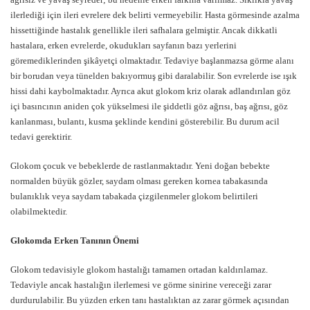
ilerlediği için ileri evrelere dek belirti vermeyebilir. Hasta görmesinde azalma
hissettiğinde hastalık genellikle ileri safhalara gelmiştir. Ancak dikkatli
hastalara, erken evrelerde, okudukları sayfanın bazı yerlerini
göremediklerinden şikâyetçi olmaktadır. Tedaviye başlanmazsa görme alanı
bir borudan veya tünelden bakıyormuş gibi daralabilir. Son evrelerde ise ışık
hissi dahi kaybolmaktadır. Ayrıca akut glokom kriz olarak adlandırılan göz
içi basıncının aniden çok yükselmesi ile şiddetli göz ağrısı, baş ağrısı, göz
kanlanması, bulantı, kusma şeklinde kendini gösterebilir. Bu durum acil
tedavi gerektirir.
Glokom çocuk ve bebeklerde de rastlanmaktadır. Yeni doğan bebekte
normalden büyük gözler, saydam olması gereken kornea tabakasında
bulanıklık veya saydam tabakada çizgilenmeler glokom belirtileri
olabilmektedir.
Glokomda Erken Tanının Önemi
Glokom tedavisiyle glokom hastalığı tamamen ortadan kaldırılamaz.
Tedaviyle ancak hastalığın ilerlemesi ve görme sinirine vereceği zarar
durdurulabilir. Bu yüzden erken tanı hastalıktan az zarar görmek açısından