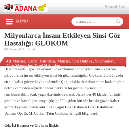
Normal Site
MENÜ
Milyonlarca İnsanı Etkileyen Sinsi Göz
Hastalığı: GLOKOM
09 Nisan 2024 -
11:24
Alt Manşet
,
Genel
,
Gündem
,
Manşet
,
Son Dakika
,
Sürmanşet
,
Tüm Manşetler
,
Yerel Haberler
Halk arasında ‘’göz tansiyonu’’ veya ‘’karasu’’ adlarıyla bilinen glokom,
milyonlarca insanı etkileyen sinsi bir göz hastalığıdır. Glokom tüm dünyada
en sık kalıcı görme kaybı nedenidir. Çoğunlukla ileri dönemlere kadar hiçbir
belirti vermeden seyreder ancak dikkatli bir göz muayenesi ile
tanı konulabilir. Kırk yaşın üzerinde yaklaşık olarak her 40 kişiden birinde
görülür ve hastalığın ortaya çıktığı 20 kişiden birinde her iki gözde kalıcı
görme kaybına neden olur. Özel Çağın Göz Hastanesi Göz Hastalıkları
Uzmanı Op. Dr. M. Gürkan Tatar Glokom ile ilgili bilgi verdi.
Göz İçi Basıncı ve Glokom İlişkisi