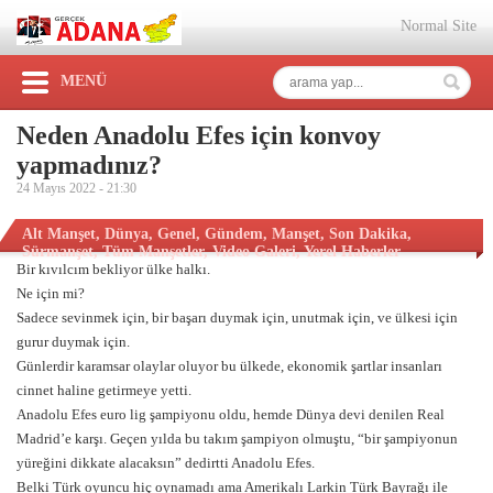
Normal Site
MENÜ
Neden Anadolu Efes için konvoy
yapmadınız?
24 Mayıs 2022 -
21:30
Alt Manşet
,
Dünya
,
Genel
,
Gündem
,
Manşet
,
Son Dakika
,
Sürmanşet
,
Tüm Manşetler
,
Video Galeri
,
Yerel Haberler
Bir kıvılcım bekliyor ülke halkı.
Ne için mi?
Sadece sevinmek için, bir başarı duymak için, unutmak için, ve ülkesi için
gurur duymak için.
Günlerdir karamsar olaylar oluyor bu ülkede, ekonomik şartlar insanları
cinnet haline getirmeye yetti.
Anadolu Efes euro lig şampiyonu oldu, hemde Dünya devi denilen Real
Madrid’e karşı. Geçen yılda bu takım şampiyon olmuştu, “bir şampiyonun
yüreğini dikkate alacaksın” dedirtti Anadolu Efes.
Belki Türk oyuncu hiç oynamadı ama Amerikalı Larkin Türk Bayrağı ile