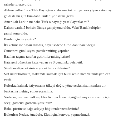
sahada tur atıyordu.
Aklıma yıllar önce Türk Bayrağını arabasına taktı diye ceza yiyen vatandaş
geldi de bu gün kim daha Türk diye aklıma geldi.
Amerikalı Larkin mi daha Türk o bayrağı yasaklayanlar mı?
Dahası vardı, 5 boksör Dünya şampiyonu oldu, Vakıf Bank kulüpler
şampiyonu oldu.
Bunlar için ne yaptık?
İki kelime ile başarı diledik, hayat sadece futboldan ibaret değil.
Cumartesi günü siyasi partiler miting yaptılar.
Bazıları taşıma taraftar getirttiler mitinglerine!
Hata geri dönerken kaza yapan ve 3 gencimiz vefat etti.
Şimdi ne diyeceksiniz o çocukların ailelerine?
Sırf sizler koltukta, makamda kalmak için bu ülkenin nice vatandaşları can
verdi.
Koltukta kalmak istiyorsanız ülkeyi doğru yöneteceksiniz, insanları bir
başkasına muhtaç etmeyeceksiniz.
Sizde suçlusunuz halkım, Efes Avrupa İn en büyüğü olmuş ve siz onun için
sevgi gösterisi göstermiyorsunuz!…
Boka, püsüre sokağa atlayıp böğürenler neredesiniz?
Etiketler:
Neden,
Anadolu,
Efes,
için,
konvoy,
yapmadınız?,