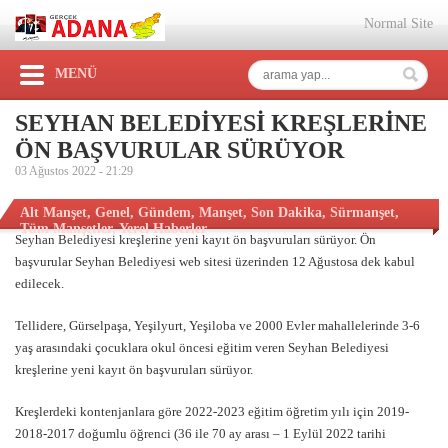
Normal Site
MENÜ
SEYHAN BELEDİYESİ KREŞLERİNE
ÖN BAŞVURULAR SÜRÜYOR
03 Ağustos 2022 -
21:29
Alt Manşet
,
Genel
,
Gündem
,
Manşet
,
Son Dakika
,
Sürmanşet
,
Tüm Manşetler
,
Yerel Haberler
Seyhan Belediyesi kreşlerine yeni kayıt ön başvuruları sürüyor. Ön
başvurular Seyhan Belediyesi web sitesi üzerinden 12 Ağustosa dek kabul
edilecek.
Tellidere, Gürselpaşa, Yeşilyurt, Yeşiloba ve 2000 Evler mahallelerinde 3-6
yaş arasındaki çocuklara okul öncesi eğitim veren Seyhan Belediyesi
kreşlerine yeni kayıt ön başvuruları sürüyor.
Kreşlerdeki kontenjanlara göre 2022-2023 eğitim öğretim yılı için 2019-
2018-2017 doğumlu öğrenci (36 ile 70 ay arası – 1 Eylül 2022 tarihi