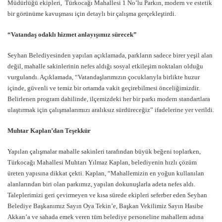
Müdürlüğü ekipleri, Türkocağı Mahallesi 1 No’lu Parkın, modern ve estetik
bir görünüme kavuşması için detaylı bir çalışma gerçekleştirdi.
“Vatandaş odaklı hizmet anlayışımız sürecek”
Seyhan Belediyesinden yapılan açıklamada, parkların sadece birer yeşil alan
değil, mahalle sakinlerinin nefes aldığı sosyal etkileşim noktaları olduğu
vurgulandı. Açıklamada, “Vatandaşlarımızın çocuklarıyla birlikte huzur
içinde, güvenli ve temiz bir ortamda vakit geçirebilmesi önceliğimizdir.
Belirlenen program dahilinde, ilçemizdeki her bir parkı modern standartlara
ulaştırmak için çalışmalarımızı aralıksız sürdüreceğiz” ifadelerine yer verildi.
Muhtar Kaplan’dan Teşekkür
Yapılan çalışmalar mahalle sakinleri tarafından büyük beğeni toplarken,
Türkocağı Mahallesi Muhtarı Yılmaz Kaplan, belediyenin hızlı çözüm
üreten yapısına dikkat çekti. Kaplan, “Mahallemizin en yoğun kullanılan
alanlarından biri olan parkımız, yapılan dokunuşlarla adeta nefes aldı.
Taleplerimizi geri çevirmeyen ve kısa sürede ekipleri seferber eden Seyhan
Belediye Başkanımız Sayın Oya Tekin’e, Başkan Vekilimiz Sayın Hasibe
Akkan’a ve sahada emek veren tüm belediye personeline mahallem adına