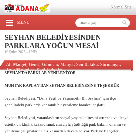
Normal Site
MENÜ
SEYHAN BELEDİYESİNDEN
PARKLARA YOĞUN MESAİ
10 Şubat 2026 -
12:59
Alt Manşet
,
Genel
,
Gündem
,
Manşet
,
Son Dakika
,
Sürmanşet
,
Tüm Manşetler
,
Yerel Haberler
SEYHAN’DA PARKLAR YENİLENİYOR
MUHTAR KAPLAN’DAN SEYHAN BELEDİYESİNE TEŞEKKÜR
Seyhan Belediyesi, “Daha Yeşil ve Yaşanabilir Bir Seyhan” için ilçe
genelindeki parklarda kapsamlı bir yenileme hamlesi başlattı.
Seyhan Belediyesi, vatandaşların sosyal yaşam kalitesini artırmak ve ilçeye
estetik bir kimlik kazandırmak amacıyla yürüttüğü park bakım, onarım ve
yenileme çalışmalarına hız kesmeden devam ediyor. Park ve Bahçeler