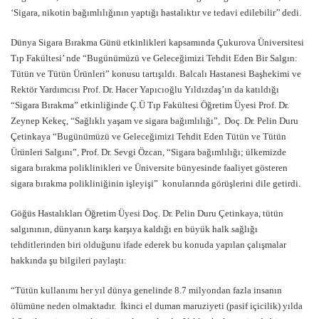
‘Sigara, nikotin bağımlılığının yaptığı hastalıktır ve tedavi edilebilir’’ dedi.
Dünya Sigara Bırakma Günü etkinlikleri kapsamında Çukurova Üniversitesi
Tıp Fakültesi’ nde “Bugünümüzü ve Geleceğimizi Tehdit Eden Bir Salgın:
Tütün ve Tütün Ürünleri” konusu tartışıldı. Balcalı Hastanesi Başhekimi ve
Rektör Yardımcısı Prof. Dr. Hacer Yapıcıoğlu Yıldızdaş’ın da katıldığı
“Sigara Bırakma” etkinliğinde Ç.Ü Tıp Fakültesi Öğretim Üyesi Prof. Dr.
Zeynep Kekeç, “Sağlıklı yaşam ve sigara bağımlılığı”, Doç. Dr. Pelin Duru
Çetinkaya “Bugünümüzü ve Geleceğimizi Tehdit Eden Tütün ve Tütün
Ürünleri Salgını”, Prof. Dr. Sevgi Özcan, “Sigara bağımlılığı; ülkemizde
sigara bırakma poliklinikleri ve Üniversite bünyesinde faaliyet gösteren
sigara bırakma polikliniğinin işleyişi” konularında görüşlerini dile getirdi.
Göğüs Hastalıkları Öğretim Üyesi Doç. Dr. Pelin Duru Çetinkaya, tütün
salgınının, dünyanın karşı karşıya kaldığı en büyük halk sağlığı
tehditlerinden biri olduğunu ifade ederek bu konuda yapılan çalışmalar
hakkında şu bilgileri paylaştı:
“Tütün kullanımı her yıl dünya genelinde 8.7 milyondan fazla insanın
ölümüne neden olmaktadır. İkinci el duman maruziyeti (pasif içicilik) yılda