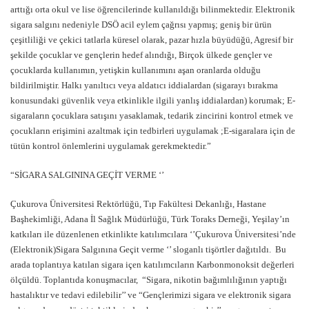
arttığı orta okul ve lise öğrencilerinde kullanıldığı bilinmektedir. Elektronik
sigara salgını nedeniyle DSÖ acil eylem çağrısı yapmış; geniş bir ürün
çeşitliliği ve çekici tatlarla küresel olarak, pazar hızla büyüdüğü, Agresif bir
şekilde çocuklar ve gençlerin hedef alındığı, Birçok ülkede gençler ve
çocuklarda kullanımın, yetişkin kullanımını aşan oranlarda olduğu
bildirilmiştir. Halkı yanıltıcı veya aldatıcı iddialardan (sigarayı bırakma
konusundaki güvenlik veya etkinlikle ilgili yanlış iddialardan) korumak; E-
sigaraların çocuklara satışını yasaklamak, tedarik zincirini kontrol etmek ve
çocukların erişimini azaltmak için tedbirleri uygulamak ;E-sigaralara için de
tütün kontrol önlemlerini uygulamak gerekmektedir.”
“SİGARA SALGININA GEÇİT VERME ‘’
Çukurova Üniversitesi Rektörlüğü, Tıp Fakültesi Dekanlığı, Hastane
Başhekimliği, Adana İl Sağlık Müdürlüğü, Türk Toraks Derneği, Yeşilay’ın
katkıları ile düzenlenen etkinlikte katılımcılara ‘’Çukurova Üniversitesi’nde
(Elektronik)Sigara Salgınına Geçit verme ‘’ sloganlı tişörtler dağıtıldı. Bu
arada toplantıya katılan sigara içen katılımcıların Karbonmonoksit değerleri
ölçüldü. Toplantıda konuşmacılar, “Sigara, nikotin bağımlılığının yaptığı
hastalıktır ve tedavi edilebilir’’ ve “Gençlerimizi sigara ve elektronik sigara