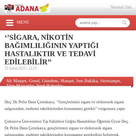
Normal Site
MENÜ
‘’SİGARA, NİKOTİN
BAĞIMLILIĞININ YAPTIĞI
HASTALIKTIR VE TEDAVİ
EDİLEBİLİR’’
13 Şubat 2025 -
12:23
Alt Manşet
,
Genel
,
Gündem
,
Manşet
,
Son Dakika
,
Sürmanşet
,
Tüm Manşetler
,
Yerel Haberler
Doç. Dr. Pelin Duru Çetinkaya, “Gençlerimizi sigara ve elektronik sigara
salgınından, endüstri taktiklerinden korumamız gerekir’’ vurgusunu yaptı
Çukurova Üniversitesi Tıp Fakültesi Göğüs Hastalıkları Öğretim Üyesi Doç.
Dr. Pelin Duru Çetinkaya, gençlerimizi sigara ve elektronik sigara
salgınından, endüstri taktiklerinden korumamız gerektiğini belirterek,