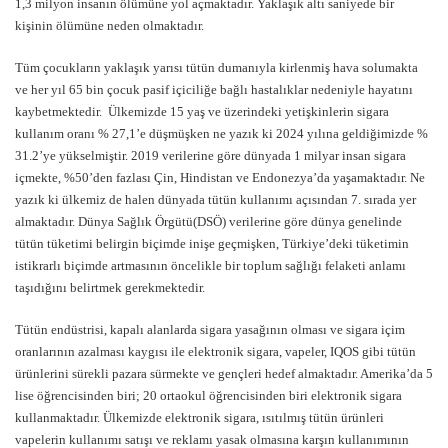
1,3 milyon insanın ölümüne yol açmaktadır. Yaklaşık altı saniyede bir
kişinin ölümüne neden olmaktadır.
Tüm çocukların yaklaşık yarısı tütün dumanıyla kirlenmiş hava solumakta
ve her yıl 65 bin çocuk pasif içiciliğe bağlı hastalıklar nedeniyle hayatını
kaybetmektedir. Ülkemizde 15 yaş ve üzerindeki yetişkinlerin sigara
kullanım oranı % 27,1’e düşmüşken ne yazık ki 2024 yılına geldiğimizde %
31.2’ye yükselmiştir. 2019 verilerine göre dünyada 1 milyar insan sigara
içmekte, %50’den fazlası Çin, Hindistan ve Endonezya’da yaşamaktadır. Ne
yazık ki ülkemiz de halen dünyada tütün kullanımı açısından 7. sırada yer
almaktadır. Dünya Sağlık Örgütü(DSÖ) verilerine göre dünya genelinde
tütün tüketimi belirgin biçimde inişe geçmişken, Türkiye’deki tüketimin
istikrarlı biçimde artmasının öncelikle bir toplum sağlığı felaketi anlamı
taşıdığını belirtmek gerekmektedir.
Tütün endüstrisi, kapalı alanlarda sigara yasağının olması ve sigara içim
oranlarının azalması kaygısı ile elektronik sigara, vapeler, IQOS gibi tütün
ürünlerini sürekli pazara sürmekte ve gençleri hedef almaktadır. Amerika’da 5
lise öğrencisinden biri; 20 ortaokul öğrencisinden biri elektronik sigara
kullanmaktadır. Ülkemizde elektronik sigara, ısıtılmış tütün ürünleri
vapelerin kullanımı satışı ve reklamı yasak olmasına karşın kullanımının