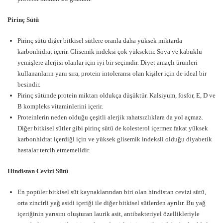
Pirinç Sütü
Pirinç sütü diğer bitkisel sütlere oranla daha yüksek miktarda
karbonhidrat içerir. Glisemik indeksi çok yüksektir. Soya ve kabuklu
yemişlere alerjisi olanlar için iyi bir seçimdir. Diyet amaçlı ürünleri
kullananların yanı sıra, protein intoleransı olan kişiler için de ideal bir
besindir.
Pirinç sütünde protein miktarı oldukça düşüktür. Kalsiyum, fosfor, E, D ve
B kompleks vitaminlerini içerir.
Proteinlerin neden olduğu çeşitli alerjik rahatsızlıklara da yol açmaz.
Diğer bitkisel sütler gibi pirinç sütü de kolesterol içermez fakat yüksek
karbonhidrat içerdiği için ve yüksek glisemik indeksli olduğu diyabetik
hastalar tercih etmemelidir.
Hindistan Cevizi Sütü
En popüler bitkisel süt kaynaklarından biri olan hindistan cevizi sütü,
orta zincirli yağ asidi içeriği ile diğer bitkisel sütlerden ayrılır. Bu yağ
içeriğinin yarısını oluşturan laurik asit, antibakteriyel özellikleriyle