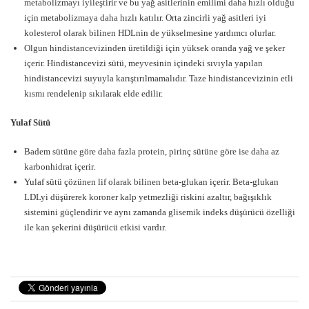
metabolizmayı iyileştirir ve bu yağ asitlerinin emilimi daha hızlı olduğu
için metabolizmaya daha hızlı katılır. Orta zincirli yağ asitleri iyi
kolesterol olarak bilinen HDLnin de yükselmesine yardımcı olurlar.
Olgun hindistancevizinden üretildiği için yüksek oranda yağ ve şeker
içerir. Hindistancevizi sütü, meyvesinin içindeki sıvıyla yapılan
hindistancevizi suyuyla karıştırılmamalıdır. Taze hindistancevizinin etli
kısmı rendelenip sıkılarak elde edilir.
Yulaf Sütü
Badem sütüne göre daha fazla protein, pirinç sütüne göre ise daha az
karbonhidrat içerir.
Yulaf sütü çözünen lif olarak bilinen beta-glukan içerir. Beta-glukan
LDLyi düşürerek koroner kalp yetmezliği riskini azaltır, bağışıklık
sistemini güçlendirir ve aynı zamanda glisemik indeks düşürücü özelliği
ile kan şekerini düşürücü etkisi vardır.