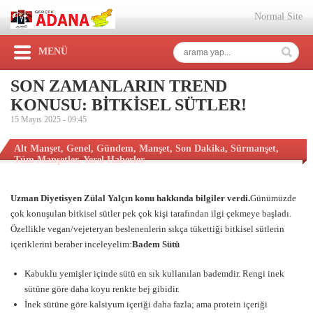
Normal Site
MENÜ
SON ZAMANLARIN TREND
KONUSU: BİTKİSEL SÜTLER!
15 Mayıs 2025 -
09:45
Alt Manşet
,
Genel
,
Gündem
,
Manşet
,
Son Dakika
,
Sürmanşet
,
Tüm Manşetler
,
Yerel Haberler
Uzman Diyetisyen Zülal Yalçın konu hakkında bilgiler verdi.
Günümüzde
çok konuşulan bitkisel sütler pek çok kişi tarafından ilgi çekmeye başladı.
Özellikle vegan/vejeteryan beslenenlerin sıkça tükettiği bitkisel sütlerin
içeriklerini beraber inceleyelim:
Badem Sütü
Kabuklu yemişler içinde sütü en sık kullanılan bademdir. Rengi inek
sütüne göre daha koyu renkte bej gibidir.
İnek sütüne göre kalsiyum içeriği daha fazla; ama protein içeriği