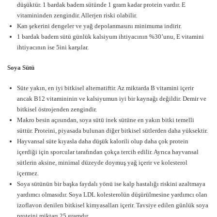
düşüktür. 1 bardak badem sütünde 1 gram kadar protein vardır. E
vitamininden zengindir. Allerjen riski olabilir.
Kan şekerini dengeler ve yağ depolanmasını minimuma indirir.
1 bardak badem sütü günlük kalsiyum ihtiyacının %30’unu, E vitamini
ihtiyacının ise 5ini karşılar.
Soya Sütü
Süte yakın, en iyi bitkisel alternatiftir. Az miktarda B vitamini içerir
ancak B12 vitamininin ve kalsiyumun iyi bir kaynağı değildir. Demir ve
bitkisel östrojenden zengindir.
Makro besin açısından, soya sütü inek sütüne en yakın bitki temelli
süttür. Proteini, piyasada bulunan diğer bitkisel sütlerden daha yüksektir.
Hayvansal süte kıyasla daha düşük kalorili olup daha çok protein
içerdiği için sporcular tarafından çokça tercih edilir. Ayrıca hayvansal
sütlerin aksine, minimal düzeyde doymuş yağ içerir ve kolesterol
içermez.
Soya sütünün bir başka faydalı yönü ise kalp hastalığı riskini azaltmaya
yardımcı olmasıdır. Soya LDL kolesterolün düşürülmesine yardımcı olan
izoflavon denilen bitkisel kimyasalları içerir. Tavsiye edilen günlük soya
proteini miktarı 25 gramdır.