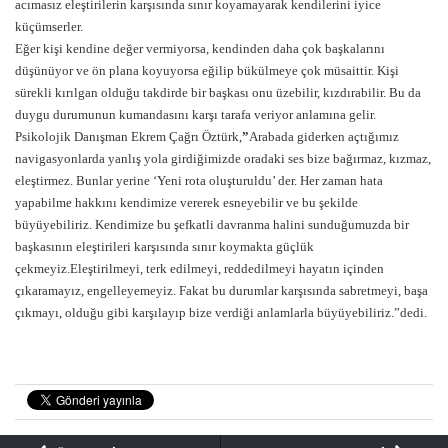
acımasız eleştirilerin karşısında sınır koyamayarak kendilerini iyice
küçümserler.
Eğer kişi kendine değer vermiyorsa, kendinden daha çok başkalarını
düşünüyor ve ön plana koyuyorsa eğilip bükülmeye çok müsaittir. Kişi
sürekli kırılgan olduğu takdirde bir başkası onu üzebilir, kızdırabilir. Bu da
duygu durumunun kumandasını karşı tarafa veriyor anlamına gelir.
Psikolojik Danışman Ekrem Çağrı Öztürk,
”
Arabada giderken açtığımız
navigasyonlarda yanlış yola girdiğimizde oradaki ses bize bağırmaz, kızmaz,
eleştirmez. Bunlar yerine ‘Yeni rota oluşturuldu’ der. Her zaman hata
yapabilme hakkını kendimize vererek esneyebilir ve bu şekilde
büyüyebiliriz. Kendimize bu şefkatli davranma halini sunduğumuzda bir
başkasının eleştirileri karşısında sınır koymakta güçlük
çekmeyiz.Eleştirilmeyi, terk edilmeyi, reddedilmeyi hayatın içinden
çıkaramayız, engelleyemeyiz. Fakat bu durumlar karşısında sabretmeyi, başa
çıkmayı, olduğu gibi karşılayıp bize verdiği anlamlarla büyüyebiliriz.”dedi.