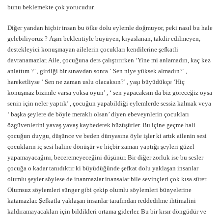
bunu beklemekte çok yorucudur.
Diğer yandan hiçbir insan bu öfke dolu eylemle doğmuyor, peki nasıl bu hale
gelebiliyoruz ? Aşırı beklentiyle büyüyen, kıyaslanan, takdir edilmeyen,
destekleyici konuşmayan ailelerin çocukları kendilerine şefkatli
davranamazlar. Aile, çocuğuna ders çalıştırırken ‘Yine mi anlamadın, kaç kez
anlattım ?’ , girdiği bir sınavdan sonra ‘ Sen niye yüksek almadın?’ ,
hareketliyse ‘ Sen ne zaman uslu olacaksın?’ , yaşı büyüdükçe ‘Hiç
konuşmaz bizimle varsa yoksa oyun’ , ‘ sen yapacaksın da biz göreceğiz oysa
senin için neler yaptık’ , çocuğun yapabildiği eylemlerde sessiz kalmak veya
‘ başka şeylere de böyle meraklı olsan’ diyen ebeveynlerin çocukları
özgüvenlerini yavaş yavaş kaybederek büzüşürler. Bu içine geçme hali
çocuğun duygu, düşünce ve beden dünyasına öyle işler ki artık ailenin sesi
çocukların iç sesi haline dönüşür ve hiçbir zaman yaptığı şeyleri güzel
yapamayacağını, beceremeyeceğini düşünür. Bir diğer zorluk ise bu sesler
çocuğa o kadar tanıdıktır ki büyüdüğünde şefkat dolu yaklaşan insanlar
olumlu şeyler söylese de inanmazlar inansalar bile sevinçleri çok kısa sürer.
Olumsuz söylemleri sünger gibi çekip olumlu söylemleri bünyelerine
katamazlar. Şefkatla yaklaşan insanlar tarafından reddedilme ihtimalini
kaldıramayacakları için bildikleri ortama giderler. Bu bir kısır döngüdür ve