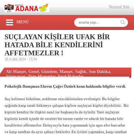
Normal Site
MENÜ
SUÇLAYAN KİŞİLER UFAK BİR
HATADA BİLE KENDİLERİNİ
AFFETMEZLER !
18 Aralık 2024 -
13:34
Alt Manşet
,
Genel
,
Gündem
,
Manşet
,
Sağlık
,
Son Dakika
,
Sürmanşet
,
Tüm Manşetler
,
Yerel Haberler
Psikolojik Danışman Ekrem Çağrı Öztürk konu hakkında bilgiler verdi.
Suç kelimesi bükülme, reddetme sözcüklerinden evrilmiştir. Bu bilgiler
ışığında karşı tarafı bükmeye çalışan kişilere suçlayan kişiler diyebiliriz. Bir
kişinin kendisi ile ilişkisi nasıl ise başkasıyla da öyledir. Yani suçlayan
kişilerin kendi içinde de otoriter bir tutum vardır ve ufacık bir hatada bile
kendilerini affetmezler. Dolayısıyla hata yapmamak için aşırı efor harcarlar
ve karşı taraftan da aynı çabayı beklerler. En iyisini yapmakta, karşı taraftan