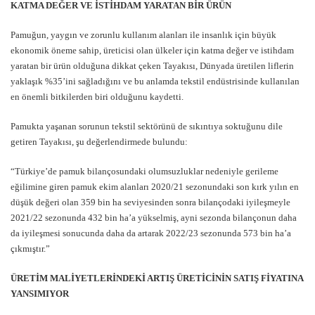
KATMA DEĞER VE İSTİHDAM YARATAN BİR ÜRÜN
Pamuğun, yaygın ve zorunlu kullanım alanları ile insanlık için büyük
ekonomik öneme sahip, üreticisi olan ülkeler için katma değer ve istihdam
yaratan bir ürün olduğuna dikkat çeken Tayakısı, Dünyada üretilen liflerin
yaklaşık %35’ini sağladığını ve bu anlamda tekstil endüstrisinde kullanılan
en önemli bitkilerden biri olduğunu kaydetti.
Pamukta yaşanan sorunun tekstil sektörünü de sıkıntıya soktuğunu dile
getiren Tayakısı, şu değerlendirmede bulundu:
“Türkiye’de pamuk bilançosundaki olumsuzluklar nedeniyle gerileme
eğilimine giren pamuk ekim alanları 2020/21 sezonundaki son kırk yılın en
düşük değeri olan 359 bin ha seviyesinden sonra bilançodaki iyileşmeyle
2021/22 sezonunda 432 bin ha’a yükselmiş, ayni sezonda bilançonun daha
da iyileşmesi sonucunda daha da artarak 2022/23 sezonunda 573 bin ha’a
çıkmıştır.”
ÜRETİM MALİYETLERİNDEKİ ARTIŞ ÜRETİCİNİN SATIŞ FİYATINA
YANSIMIYOR