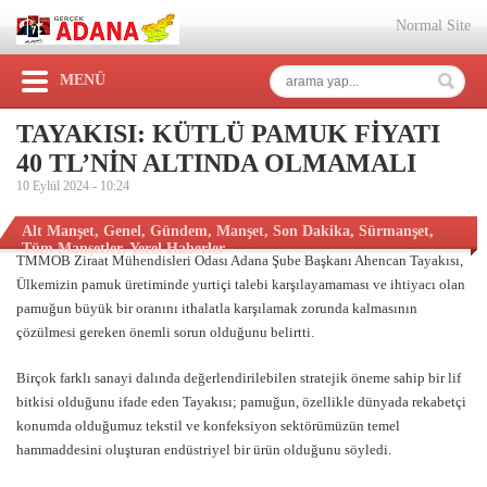
Normal Site
MENÜ
TAYAKISI: KÜTLÜ PAMUK FİYATI
40 TL’NİN ALTINDA OLMAMALI
10 Eylül 2024 -
10:24
Alt Manşet
,
Genel
,
Gündem
,
Manşet
,
Son Dakika
,
Sürmanşet
,
Tüm Manşetler
,
Yerel Haberler
TMMOB Ziraat Mühendisleri Odası Adana Şube Başkanı Ahencan Tayakısı,
Ülkemizin pamuk üretiminde yurtiçi talebi karşılayamaması ve ihtiyacı olan
pamuğun büyük bir oranını ithalatla karşılamak zorunda kalmasının
çözülmesi gereken önemli sorun olduğunu belirtti.
Birçok farklı sanayi dalında değerlendirilebilen stratejik öneme sahip bir lif
bitkisi olduğunu ifade eden Tayakısı; pamuğun, özellikle dünyada rekabetçi
konumda olduğumuz tekstil ve konfeksiyon sektörümüzün temel
hammaddesini oluşturan endüstriyel bir ürün olduğunu söyledi.