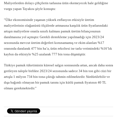
Maliyetlerden dolayı çiftçilerin tarlasına ürün ekemeyecek hale geldiğine
vurgu yapan Tayakısı şöyle konuştu:
“Ülke ekonomisinde yaşanan yüksek enflasyon etkisiyle üretim
maliyetlerinin olağanüstü ölçülerde artmasına karşılık ürün fiyatlarındaki
artışın maliyetlere oranla sınırlı kalması pamuk üretim bilançosunun
daralmasına yol açmıştır. Gerekli destekleme yapılmadığı için 2023/24
sezonunda mevcut üretim değerleri korunamamış ve ekim alanları %17
oranında daralarak 477 bin ha’a, ürün rekoltesi ise tarla verimindeki %16’lık
kaybın da etkisiyle %25 azalarak 777 bin tona düşmüştür.
Türkiye pamuk tüketiminin küresel salgın sonrasında artan, ancak daha sonra
gerileyen taleple birlikte 2023/24 sezonunda sadece 34 bin ton gibi cüzi bir
artışla 1 milyon 734 bin tona çıktığı tahmin edilmektedir. Sürdürülebilir ve
dışa bağımlı olmayan bir pamuk tarımı için kütlü pamuk fiyatının 40 TL
olması gerekmektedir.”