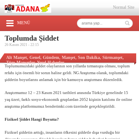
Normal Site
MENÜ
Toplumda Şiddet
26 Kasım 2021 -
22:15
Alt Manşet
,
Genel
,
Gündem
,
Manşet
,
Son Dakika
,
Sürmanşet
,
Tüm Manşetler
,
Yerel Haberler
Toplumumuzdaki şiddet olaylarının son yıllarda tırmanışta olması, toplum
refahı için önemli bir sorun haline geldi.
NG Araştırma
olarak, toplumdaki
şiddetin boyutlarını anlamak için bir kamuoyu araştırması düzenledik.
Araştırmamız 12 – 23 Kasım 2021 tarihleri arasında Türkiye genelinde 15
yaş üzeri, farklı sosyo-ekonomik gruplardan 2052 kişinin katılımı ile online
araştırma platformumuz
benderimki.com
üzerinde gerçekleştirildi.
Fiziksel Şiddet Hangi Boyutta?
Fiziksel şiddetin arttığı, insanların öfkesini şiddetle dışa vurduğu bir