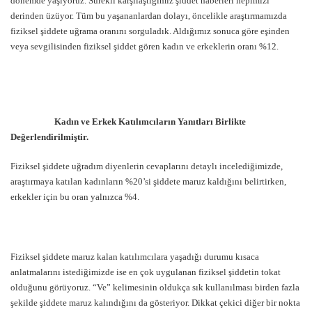
dönemde yaşıyoruz. Sürekli karşılaştığımız şiddet haberleri hepimizi
derinden üzüyor. Tüm bu yaşananlardan dolayı, öncelikle araştırmamızda
fiziksel şiddete uğrama oranını sorguladık. Aldığımız sonuca göre eşinden
veya sevgilisinden fiziksel şiddet gören kadın ve erkeklerin oranı %12.
Kadın ve Erkek Katılımcıların Yanıtları Birlikte
Değerlendirilmiştir.
Fiziksel şiddete uğradım diyenlerin cevaplarını detaylı incelediğimizde,
araştırmaya katılan kadınların %20’si şiddete maruz kaldığını belirtirken,
erkekler için bu oran yalnızca %4.
Fiziksel şiddete maruz kalan katılımcılara yaşadığı durumu kısaca
anlatmalarını istediğimizde ise en çok uygulanan fiziksel şiddetin tokat
olduğunu görüyoruz. “Ve” kelimesinin oldukça sık kullanılması birden fazla
şekilde şiddete maruz kalındığını da gösteriyor. Dikkat çekici diğer bir nokta