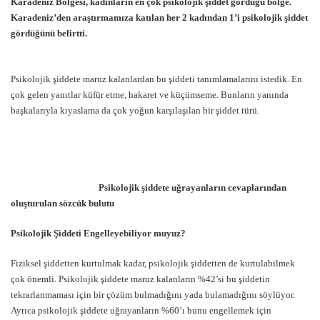
Karadeniz Bölgesi, kadınların en çok psikolojik şiddet gördüğü bölge.
Karadeniz’den araştırmamıza katılan her 2 kadından 1’i psikolojik şiddet
gördüğünü belirtti.
Psikolojik şiddete maruz kalanlardan bu şiddeti tanımlamalarını istedik. En
çok gelen yanıtlar küfür etme, hakaret ve küçümseme. Bunların yanında
başkalarıyla kıyaslama da çok yoğun karşılaşılan bir şiddet türü.
Psikolojik şiddete uğrayanların cevaplarından
oluşturulan sözcük bulutu
Psikolojik Şiddeti Engelleyebiliyor muyuz?
Fiziksel şiddetten kurtulmak kadar, psikolojik şiddetten de kurtulabilmek
çok önemli. Psikolojik şiddete maruz kalanların %42’si bu şiddetin
tekrarlanmaması için bir çözüm bulmadığını yada bulamadığını söylüyor.
Ayrıca psikolojik şiddete uğrayanların %60’ı bunu engellemek için