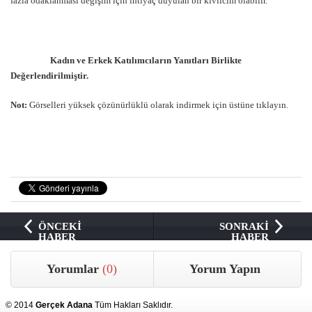
fazla odaklanması değişim için ihtiyaç duyulan bir kıvılcım olabilir.
Kadın ve Erkek Katılımcıların Yanıtları Birlikte
Değerlendirilmiştir.
Not:
Görselleri yüksek çözünürlüklü olarak indirmek için üstüne tıklayın.
ÖNCEKİ
SONRAKİ
HABER
HABER
Yorumlar
(0)
Yorum Yapın
© 2014
Gerçek Adana
Tüm Hakları Saklıdır.