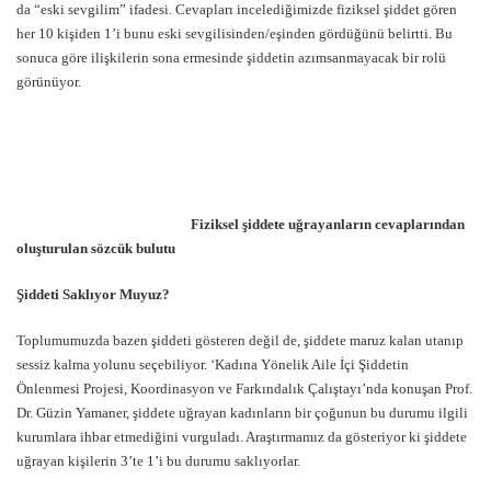
da “eski sevgilim” ifadesi. Cevapları incelediğimizde fiziksel şiddet gören
her 10 kişiden 1’i bunu eski sevgilisinden/eşinden gördüğünü belirtti. Bu
sonuca göre ilişkilerin sona ermesinde şiddetin azımsanmayacak bir rolü
görünüyor.
Fiziksel şiddete uğrayanların cevaplarından
oluşturulan sözcük bulutu
Şiddeti Saklıyor Muyuz?
Toplumumuzda bazen şiddeti gösteren değil de, şiddete maruz kalan utanıp
sessiz kalma yolunu seçebiliyor. ‘Kadına Yönelik Aile İçi Şiddetin
Önlenmesi Projesi, Koordinasyon ve Farkındalık Çalıştayı’nda konuşan Prof.
Dr. Güzin Yamaner, şiddete uğrayan kadınların bir çoğunun bu durumu ilgili
kurumlara ihbar etmediğini vurguladı. Araştırmamız da gösteriyor ki şiddete
uğrayan kişilerin 3’te 1’i bu durumu saklıyorlar.