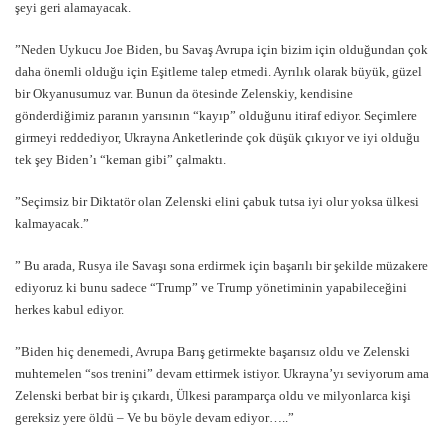
şeyi geri alamayacak.
”Neden Uykucu Joe Biden, bu Savaş Avrupa için bizim için olduğundan çok
daha önemli olduğu için Eşitleme talep etmedi. Ayrılık olarak büyük, güzel
bir Okyanusumuz var. Bunun da ötesinde Zelenskiy, kendisine
gönderdiğimiz paranın yarısının “kayıp” olduğunu itiraf ediyor. Seçimlere
girmeyi reddediyor, Ukrayna Anketlerinde çok düşük çıkıyor ve iyi olduğu
tek şey Biden’ı “keman gibi” çalmaktı.
”Seçimsiz bir Diktatör olan Zelenski elini çabuk tutsa iyi olur yoksa ülkesi
kalmayacak.”
” Bu arada, Rusya ile Savaşı sona erdirmek için başarılı bir şekilde müzakere
ediyoruz ki bunu sadece “Trump” ve Trump yönetiminin yapabileceğini
herkes kabul ediyor.
”Biden hiç denemedi, Avrupa Barış getirmekte başarısız oldu ve Zelenski
muhtemelen “sos trenini” devam ettirmek istiyor. Ukrayna’yı seviyorum ama
Zelenski berbat bir iş çıkardı, Ülkesi paramparça oldu ve milyonlarca kişi
gereksiz yere öldü – Ve bu böyle devam ediyor…..”