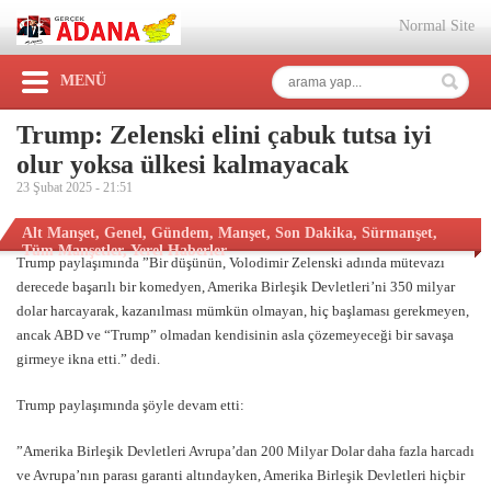
Normal Site
MENÜ
Trump: Zelenski elini çabuk tutsa iyi
olur yoksa ülkesi kalmayacak
23 Şubat 2025 -
21:51
Alt Manşet
,
Genel
,
Gündem
,
Manşet
,
Son Dakika
,
Sürmanşet
,
Tüm Manşetler
,
Yerel Haberler
Trump paylaşımında ”Bir düşünün, Volodimir Zelenski adında mütevazı
derecede başarılı bir komedyen, Amerika Birleşik Devletleri’ni 350 milyar
dolar harcayarak, kazanılması mümkün olmayan, hiç başlaması gerekmeyen,
ancak ABD ve “Trump” olmadan kendisinin asla çözemeyeceği bir savaşa
girmeye ikna etti.” dedi.
Trump paylaşımında şöyle devam etti:
”Amerika Birleşik Devletleri Avrupa’dan 200 Milyar Dolar daha fazla harcadı
ve Avrupa’nın parası garanti altındayken, Amerika Birleşik Devletleri hiçbir