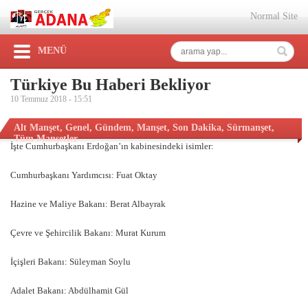
Normal Site
MENÜ
Türkiye Bu Haberi Bekliyor
10 Temmuz 2018 -
15:51
Alt Manşet
,
Genel
,
Gündem
,
Manşet
,
Son Dakika
,
Sürmanşet
,
Tüm Manşetler
İşte Cumhurbaşkanı Erdoğan’ın kabinesindeki isimler:
Cumhurbaşkanı Yardımcısı: Fuat Oktay
Hazine ve Maliye Bakanı: Berat Albayrak
Çevre ve Şehircilik Bakanı: Murat Kurum
İçişleri Bakanı: Süleyman Soylu
Adalet Bakanı: Abdülhamit Gül