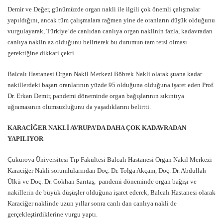
Demir ve Değer, günümüzde organ nakli ile ilgili çok önemli çalışmalar
yapıldığını, ancak tüm çalışmalara rağmen yine de oranların düşük olduğunu
vurgulayarak, Türkiye’de canlıdan canlıya organ naklinin fazla, kadavradan
canlıya naklin az olduğunu belirterek bu durumun tam tersi olması
gerektiğine dikkati çekti.
Balcalı Hastanesi Organ Nakil Merkezi Böbrek Nakli olarak şuana kadar
nakillerdeki başarı oranlarının yüzde 95 olduğuna olduğuna işaret eden Prof.
Dr. Erkan Demir, pandemi döneminde organ bağışlarının sıkıntıya
uğramasının olumsuzluğunu da yaşadıklarını belirtti.
KARACİĞER NAKLİ AVRUPA’DA DAHA ÇOK KADAVRADAN
YAPILIYOR
Çukurova Üniversitesi Tıp Fakültesi Balcalı Hastanesi Organ Nakil Merkezi
Karaciğer Nakli sorumlularından Doç. Dr. Tolga Akçam, Doç. Dr. Abdullah
Ülkü ve Doç. Dr. Gökhan Sarıtaş, pandemi döneminde organ bağışı ve
nakillerin de büyük düşüşler olduğuna işaret ederek, Balcalı Hastanesi olarak
Karaciğer naklinde uzun yıllar sonra canlı dan canlıya nakli de
gerçekleştirdiklerine vurgu yaptı.