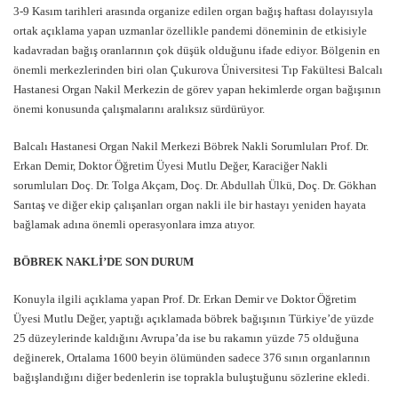
3-9 Kasım tarihleri arasında organize edilen organ bağış haftası dolayısıyla
ortak açıklama yapan uzmanlar özellikle pandemi döneminin de etkisiyle
kadavradan bağış oranlarının çok düşük olduğunu ifade ediyor. Bölgenin en
önemli merkezlerinden biri olan Çukurova Üniversitesi Tıp Fakültesi Balcalı
Hastanesi Organ Nakil Merkezin de görev yapan hekimlerde organ bağışının
önemi konusunda çalışmalarını aralıksız sürdürüyor.
Balcalı Hastanesi Organ Nakil Merkezi Böbrek Nakli Sorumluları Prof. Dr.
Erkan Demir, Doktor Öğretim Üyesi Mutlu Değer, Karaciğer Nakli
sorumluları Doç. Dr. Tolga Akçam, Doç. Dr. Abdullah Ülkü, Doç. Dr. Gökhan
Sarıtaş ve diğer ekip çalışanları organ nakli ile bir hastayı yeniden hayata
bağlamak adına önemli operasyonlara imza atıyor.
BÖBREK NAKLİ’DE SON DURUM
Konuyla ilgili açıklama yapan Prof. Dr. Erkan Demir ve Doktor Öğretim
Üyesi Mutlu Değer, yaptığı açıklamada böbrek bağışının Türkiye’de yüzde
25 düzeylerinde kaldığını Avrupa’da ise bu rakamın yüzde 75 olduğuna
değinerek, Ortalama 1600 beyin ölümünden sadece 376 sının organlarının
bağışlandığını diğer bedenlerin ise toprakla buluştuğunu sözlerine ekledi.