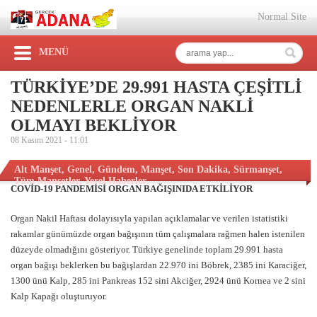
Normal Site
MENÜ
TÜRKİYE’DE 29.991 HASTA ÇEŞİTLİ
NEDENLERLE ORGAN NAKLİ
OLMAYI BEKLİYOR
08 Kasım 2021 -
11:01
Alt Manşet
,
Genel
,
Gündem
,
Manşet
,
Son Dakika
,
Sürmanşet
,
Tüm Manşetler
,
Yerel Haberler
COVİD-19 PANDEMİSİ ORGAN BAĞIŞINIDA ETKİLİYOR
Organ Nakil Haftası dolayısıyla yapılan açıklamalar ve verilen istatistiki
rakamlar günümüzde organ bağışının tüm çalışmalara rağmen halen istenilen
düzeyde olmadığını gösteriyor. Türkiye genelinde toplam 29.991 hasta
organ bağışı beklerken bu bağışlardan 22.970 ini Böbrek, 2385 ini Karaciğer,
1300 ünü Kalp, 285 ini Pankreas 152 sini Akciğer, 2924 ünü Kornea ve 2 sini
Kalp Kapağı oluşturuyor.