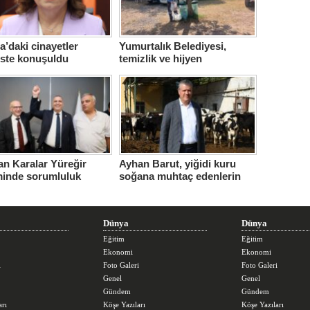
’daki cinayetler
Yumurtalık Belediyesi,
iste konuşuldu
temizlik ve hijyen
seferberliğini sürdürüyor
n Karalar Yüreğir
Ayhan Barut, yiğidi kuru
minde sorumluluk
soğana muhtaç edenlerin
ndi.
sorunları daha da
büyüttüğünü söyledi
Dünya
Dünya
Eğitim
Eğitim
Ekonomi
Ekonomi
i
Foto Galeri
Foto Galeri
Genel
Genel
Gündem
Gündem
arı
Köşe Yazıları
Köşe Yazıları