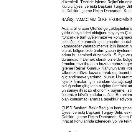
düzenledi. ‘Dahilde İşleme Rejimi’nin anla
Kurulu Üyesi ve eski Başkanı Turgay Ünl
ile Dahilde İşleme Rejim Danışmanı Ker
BAĞIŞ, “AMACIMIZ ÜLKE EKONOMİS
Adana Sheraton Otel’de gerçekleştirilen 
yıldır dünya lideri olduğunu söyleyen Çu
“Öncelikle tüm üyelerimize ve konuşmacıl
liderliğimizi korumak için ihracatımızı 
katmadeğer yaratabilmemiz için ihracatın
olarak bölgemizde üretim yapan üyelerimiz
adına bu semineri düzenledik. Suriye ve
durumdadır. Dernek olarak bizlerde, bölge
firmalarımızı ihracata hazırlamamızın ge
İşleme Rejimi’ Gümrük Kanununlarını irde
Ülkemize döviz kazandırarak dış ticaret 
güçlendirmeye yardımcı olunur. Un üretim ve
lojistik firmaları için istihdam olanağı 
olduğundan çiftçilerin buğday üretimini a
un sanayi ihracatı ekonomik büyüme, ist
ülkemize büyük katkılar sağlar. Bu anlamda 
olan konuşmacılarımıza teşekkür ediyoru
ÇUSD Başkanı Bekir Bağış’ın konuşmasını
Üyesi ve eski Başkanı Turgay Ünlü, eski
Dahilde İşleme Rejim Danışmanı Kerim Gö
ihracat konularında izlenecek yol ve tekn