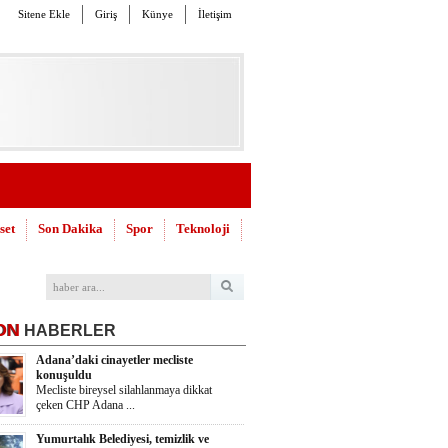
Sitene Ekle
Giriş
Künye
İletişim
set
Son Dakika
Spor
Teknoloji
ON
HABERLER
Adana’daki cinayetler mecliste
konuşuldu
Mecliste bireysel silahlanmaya dikkat
çeken CHP Adana ...
Yumurtalık Belediyesi, temizlik ve