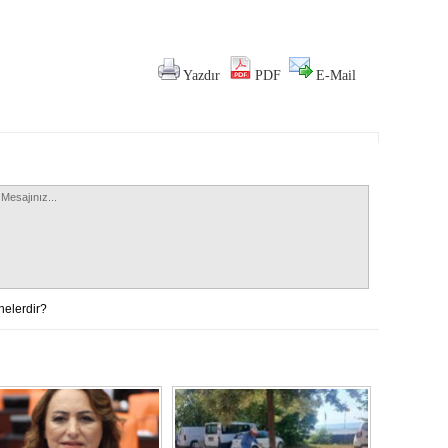
Yazdır
PDF
E-Mail
nelerdir?