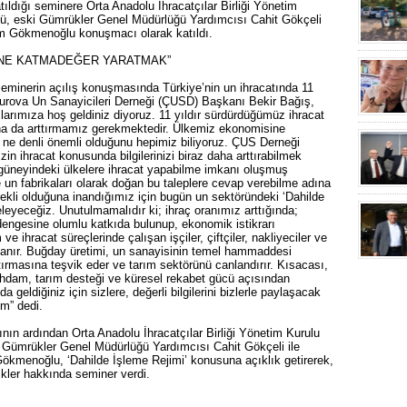
tıldığı seminere Orta Anadolu İhracatçılar Birliği Yönetim
ü, eski Gümrükler Genel Müdürlüğü Yardımcısı Cahit Gökçeli
im Gökmenoğlu konuşmacı olarak katıldı.
İNE KATMADEĞER YARATMAK”
seminerin açılış konuşmasında Türkiye’nin un ihracatında 11
kurova Un Sanayicileri Derneği (ÇUSD) Başkanı Bekir Bağış,
arımıza hoş geldiniz diyoruz. 11 yıldır sürdürdüğümüz ihracat
daha da arttırmamız gerekmektedir. Ülkemiz ekonomisine
 ne denli önemli olduğunu hepimiz biliyoruz. ÇUS Derneği
in ihracat konusunda bilgilerinizi biraz daha arttırabilmek
 güneyindeki ülkelere ihracat yapabilme imkanı oluşmuş
 un fabrikaları olarak doğan bu taleplere cevap verebilme adına
rekli olduğuna inandığımız için bugün un sektöründeki ‘Dahilde
leyeceğiz. Unutulmamalıdır ki; ihraç oranımız arttığında;
dengesine olumlu katkıda bulunup, ekonomik istikrarı
 ihracat süreçlerinde çalışan işçiler, çiftçiler, nakliyeciler ve
sağlanır. Buğday üretimi, un sanayisinin temel hammaddesi
rtırmasına teşvik eder ve tarım sektörünü canlandırır. Kısacası,
ihdam, tarım desteği ve küresel rekabet gücü açısından
geldiğiniz için sizlere, değerli bilgilerini bizlerle paylaşacak
m” dedi.
n ardından Orta Anadolu İhracatçılar Birliği Yönetim Kurulu
 Gümrükler Genel Müdürlüğü Yardımcısı Cahit Gökçeli ile
kmenoğlu, ‘Dahilde İşleme Rejimi’ konusuna açıklık getirerek,
ikler hakkında seminer verdi.