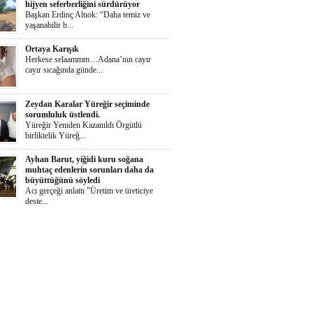
hijyen seferberliğini sürdürüyor
Başkan Erdinç Altıok: “Daha temiz ve
yaşanabilir b...
Ortaya Karışık
Herkese selaammm…Adana’nın cayır
cayır sıcağında günde...
Zeydan Karalar Yüreğir seçiminde
sorumluluk üstlendi.
Yüreğir Yeniden Kazanıldı Örgütlü
birliktelik Yüreğ...
Ayhan Barut, yiğidi kuru soğana
muhtaç edenlerin sorunları daha da
büyüttüğünü söyledi
Acı gerçeği anlattı "Üretim ve üreticiye
deste...
İŞKAD’dan kadın girişimcilere ödül
çağrısı
Süheyla Gergin: “Kadınlar her alanda daha
güçlü te...
Yumurtalık Belediyesi, yol, temizlik,
denetim ve sosyal çalışmalarını aralıksız
sürdürüyor
Başkan Altıok: “Yumurtalık’ı ortak akılla,