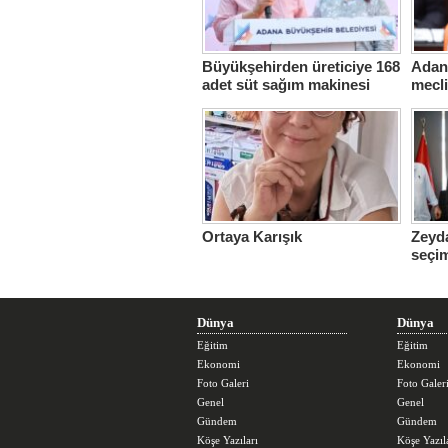
Büyükşehirden üreticiye 168
Adana
adet süt sağım makinesi
mecl
Ortaya Karışık
Zeyda
seçi
üstle
Dünya
Dünya
Eğitim
Eğitim
Ekonomi
Ekonomi
Foto Galeri
Foto Galer
Genel
Genel
Gündem
Gündem
Köşe Yazıları
Köşe Yazıl