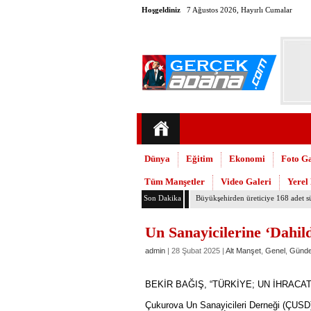
Hoşgeldiniz
7 Ağustos 2026, Hayırlı Cumalar
Dünya
Eğitim
Ekonomi
Foto Ga
Tüm Manşetler
Video Galeri
Yerel
Son Dakika
Adana’daki cinayetler mecliste kon
Un Sanayicilerine ‘Dahild
admin
| 28 Şubat 2025 |
Alt Manşet
,
Genel
,
Günd
BEKİR BAĞIŞ, “TÜRKİYE; UN İHRACAT
Çukurova Un Sanayicileri Derneği (ÇUSD) 