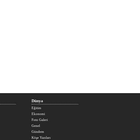
Dünya
Eğitim
Ekonomi
Foto Galeri
Genel
Gündem
Köşe Yazıları