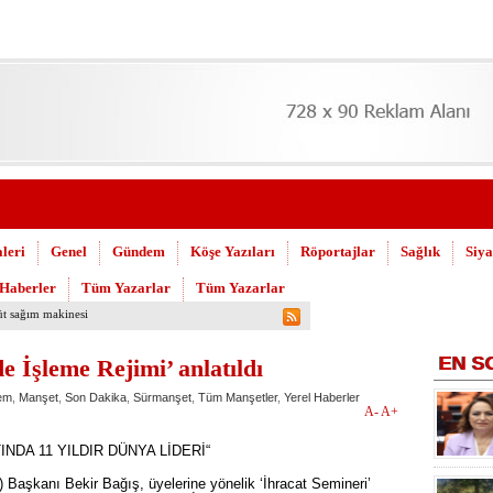
leri
Genel
Gündem
Köşe Yazıları
Röportajlar
Sağlık
Siya
 Haberler
Tüm Yazarlar
Tüm Yazarlar
uşuldu
EN
S
e İşleme Rejimi’ anlatıldı
em
,
Manşet
,
Son Dakika
,
Sürmanşet
,
Tüm Manşetler
,
Yerel Haberler
A-
A+
INDA 11 YILDIR DÜNYA LİDERİ“
Başkanı Bekir Bağış, üyelerine yönelik ‘İhracat Semineri’