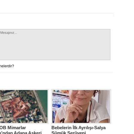
nelerdir?
B Mimarlar
Bebelerin İlk Ayrılışı-Salya
ı’ndan Adana Askeri
Sümük Serüveni