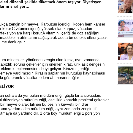
eleri düzenli şekilde tüketmek önem taşıyor. Diyetisyen
arını sıralıyor…
R
dukça zengin bir meyve. Karpuzun içerdiği likopen hem kanser
nı korur.C vitamini içeriği yüksek olan karpuz, vücudun
nfeksiyonlara karşı korur.A vitamini içeriği de göz sağlığını
maddelerin atılmasını sağlayarak adeta bir detoks etkisi yapar.
lime denk gelir.
siyum mineralleri yönünden zengin olan kiraz, aynı zamanda
kabızlık sorunu çekenler için önerilen kiraz, ürik asit dengesini
, eklem kireçlenmesine de iyi geliyor. Kirazın içerdiği
nlemeye yardımcıdır. Kirazın saplarının kurutulup kaynatılması
etki göstererek vücuttan ödem atılmasını sağlar.
ELİYOR
an sofralarda yer bulan mürdüm eriği, güçlü bir antioksidan.
i düzenleyen mürdüm eriği, özellikle kabızlık problemi çekenler
bir meyve olarak bilinen bu besinin kuvvetli bir idrar
asına yardım eden mürdüm eriği, aynı zamanda zengin lif
tutmaya da yardımcıdır. 2 orta boy mürdüm eriği 1 porsiyon