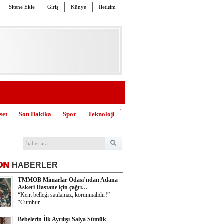
Sitene Ekle
Giriş
Künye
İletişim
set
Son Dakika
Spor
Teknoloji
ON
HABERLER
TMMOB Mimarlar Odası’ndan Adana
Askeri Hastane için çağrı…
“Kent belleği satılamaz, korunmalıdır!”
“Cumhur...
Bebelerin İlk Ayrılışı-Salya Sümük