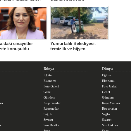
ne için çağrı…
’daki cinayetler
Yumurtalık Belediyesi,
iste konuşuldu
temizlik ve hijyen
seferberliğini sürdürüyor
Dünya
Dünya
Eğitim
Eğitim
Ekonomi
Ekonomi
i
Foto Galeri
Foto Galeri
Genel
Genel
Gündem
Gündem
arı
Köşe Yazıları
Köşe Yazıları
r
Röportajlar
Röportajlar
Sağlık
Sağlık
Siyaset
Siyaset
a
Son Dakika
Son Dakika
Spor
Spor