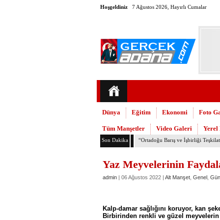
Hoşgeldiniz
7 Ağustos 2026, Hayırlı Cumalar
Dünya
Eğitim
Ekonomi
Foto Ga
Tüm Manşetler
Video Galeri
Yerel
Son Dakika
TMMOB Mimarlar Odası’ndan Adana
Yaz Meyvelerinin Faydal
admin
| 06 Ağustos 2022 |
Alt Manşet
,
Genel
,
Gü
Kalp-damar sağlığını koruyor, kan şek
Birbirinden renkli ve güzel meyvelerin 