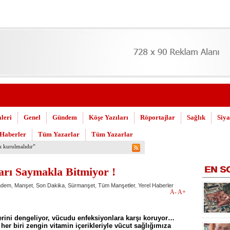
leri
Genel
Gündem
Köşe Yazıları
Röportajlar
Sağlık
Siya
 Haberler
Tüm Yazarlar
Tüm Yazarlar
 Askeri Hastane için çağrı…
EN
S
arı Saymakla Bitmiyor !
ndem
,
Manşet
,
Son Dakika
,
Sürmanşet
,
Tüm Manşetler
,
Yerel Haberler
A-
A+
erini dengeliyor, vücudu enfeksiyonlara karşı koruyor…
her biri zengin vitamin içerikleriyle vücut sağlığımıza