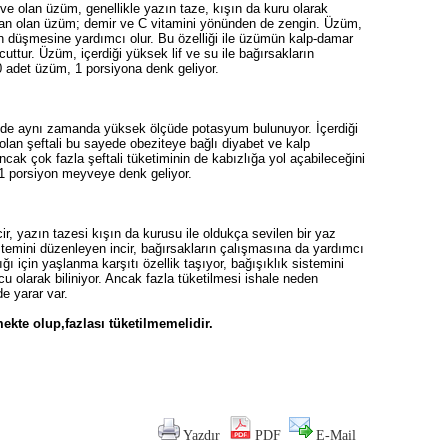
ve olan üzüm, genellikle yazın taze, kışın da kuru olarak
sidan olan üzüm; demir ve C vitamini yönünden de zengin. Üzüm,
ün düşmesine yardımcı olur. Bu özelliği ile üzümün kalp-damar
ttur. Üzüm, içerdiği yüksek lif ve su ile bağırsakların
0 adet üzüm, 1 porsiyona denk geliyor.
lide aynı zamanda yüksek ölçüde potasyum bulunuyor. İçerdiği
 olan şeftali bu sayede obeziteye bağlı diyabet ve kalp
ncak çok fazla şeftali tüketiminin de kabızlığa yol açabileceğini
 1 porsiyon meyveye denk geliyor.
cir, yazın tazesi kışın da kurusu ile oldukça sevilen bir yaz
istemini düzenleyen incir, bağırsakların çalışmasına da yardımcı
ığı için yaşlanma karşıtı özellik taşıyor, bağışıklık sistemini
ucu olarak biliniyor. Ancak fazla tüketilmesi ishale neden
de yarar var.
ekte olup,fazlası tüketilmemelidir.
Yazdır
PDF
E-Mail