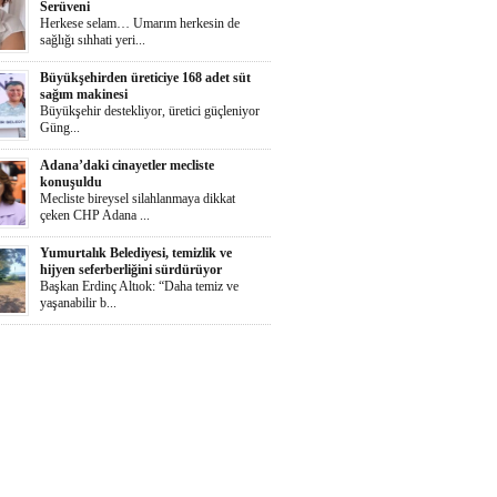
Serüveni
Herkese selam… Umarım herkesin de
sağlığı sıhhati yeri...
Büyükşehirden üreticiye 168 adet süt
sağım makinesi
Büyükşehir destekliyor, üretici güçleniyor
Güng...
Adana’daki cinayetler mecliste
konuşuldu
Mecliste bireysel silahlanmaya dikkat
çeken CHP Adana ...
Yumurtalık Belediyesi, temizlik ve
hijyen seferberliğini sürdürüyor
Başkan Erdinç Altıok: “Daha temiz ve
yaşanabilir b...
Ortaya Karışık
Herkese selaammm…Adana’nın cayır
cayır sıcağında günde...
Zeydan Karalar Yüreğir seçiminde
sorumluluk üstlendi.
Yüreğir Yeniden Kazanıldı Örgütlü
birliktelik Yüreğ...