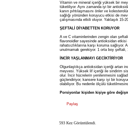
Vitamin ve mineral içeriği yüksek bir mey
tüketiliyor. Aynı zamanda iyi bir antiok
kanın pıhtılaşmasını önler ve kolesterol
sağlığı yönünden koruyucu etkisi de mevcu
çalışmasında etkili oluyor. Yaklaşık 15-2
ŞEFTALİ DİYABETTEN KORUYOR
A ve C vitaminlerinden zengin olan şefta
flavonoidler sayesinde antioksidan etkisi
rahatsızlıklarına karşı koruma sağlıyor. A
unutmamak gerekiyor. 1 orta boy şeftali,
İNCİR YAŞLANMAYI GECİKTİRİYOR
Olgunlaştıkça antioksidan içeriği artan in
meyvesi. Yüksek lif içeriği ile sindirim s
olur. İncir hücrelerin yenilenmesini sağlad
güçlendiriyor, kansere karşı iyi bir koruy
olabiliyor. Bu nedenle ölçülü tüketilmesin
Porsiyonlar kişiden kişiye göre değişm
Paylaş
593 Kez Görüntülendi.