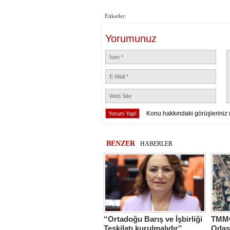
Etiketler:
Yorumunuz
Konu hakkındaki görüşleriniz 
BENZER
HABERLER
“Ortadoğu Barış ve İşbirliği
TMMO
Teşkilatı kurulmalıdır”
Odas