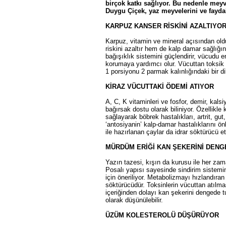
birçok katkı sağlıyor. Bu nedenle meyv
Duygu Çiçek, yaz meyvelerini ve faydal
KARPUZ KANSER RİSKİNİ AZALTIYO
Karpuz, vitamin ve mineral açısından ol
riskini azaltır hem de kalp damar sağlığı
bağışıklık sistemini güçlendirir, vücudu e
korumaya yardımcı olur. Vücuttan toksik 
1 porsiyonu 2 parmak kalınlığındaki bir di
KİRAZ VÜCUTTAKİ ÖDEMİ ATIYOR
A, C, K vitaminleri ve fosfor, demir, kal
bağırsak dostu olarak biliniyor. Özellikle 
sağlayarak böbrek hastalıkları, artrit, gut
‘antosiyanin’ kalp-damar hastalıklarını ö
ile hazırlanan çaylar da idrar söktürücü 
MÜRDÜM ERİĞİ KAN ŞEKERİNİ DENG
Yazın tazesi, kışın da kurusu ile her zam
Posalı yapısı sayesinde sindirim sistemin
için öneriliyor. Metabolizmayı hızlandıran 
söktürücüdür. Toksinlerin vücuttan atılm
içeriğinden dolayı kan şekerini dengede 
olarak düşünülebilir.
ÜZÜM KOLESTEROLÜ DÜŞÜRÜYOR