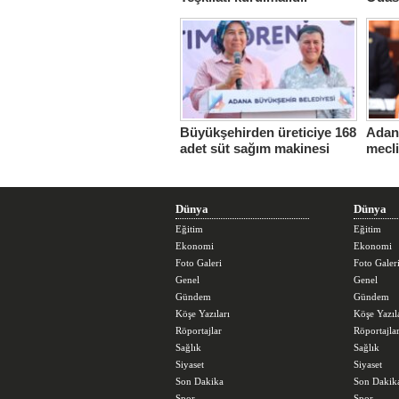
Hasta
Büyükşehirden üreticiye 168
Adana
adet süt sağım makinesi
mecl
Dünya
Dünya
Eğitim
Eğitim
Ekonomi
Ekonomi
Foto Galeri
Foto Galer
Genel
Genel
Gündem
Gündem
Köşe Yazıları
Köşe Yazıl
Röportajlar
Röportajla
Sağlık
Sağlık
Siyaset
Siyaset
Son Dakika
Son Dakik
Spor
Spor