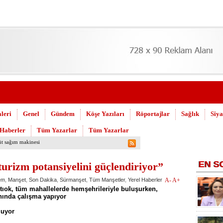
leri
Genel
Gündem
Köşe Yazıları
Röportajlar
Sağlık
Siya
 Haberler
Tüm Yazarlar
Tüm Yazarlar
üt sağım makinesi
EN
S
urizm potansiyelini güçlendiriyor”
em
,
Manşet
,
Son Dakika
,
Sürmanşet
,
Tüm Manşetler
,
Yerel Haberler
A-
A+
tıok, tüm mahallelerde hemşehrileriyle buluşurken,
anında çalışma yapıyor
luyor