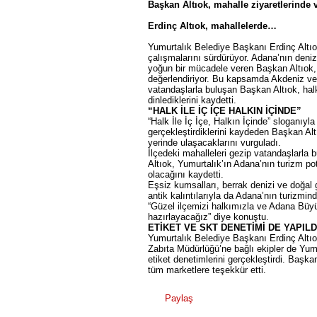
Başkan Altıok, mahalle ziyaretlerinde v
Erdinç Altıok, mahallelerde…
Yumurtalık Belediye Başkanı Erdinç Altıok
çalışmalarını sürdürüyor. Adana’nın deniz
yoğun bir mücadele veren Başkan Altıok, v
değerlendiriyor. Bu kapsamda Akdeniz v
vatandaşlarla buluşan Başkan Altıok, halk i
dinlediklerini kaydetti.
“HALK İLE İÇ İÇE HALKIN İÇİNDE”
“Halk İle İç İçe, Halkın İçinde” sloganıyla
gerçekleştirdiklerini kaydeden Başkan Alt
yerinde ulaşacaklarını vurguladı.
İlçedeki mahalleleri gezip vatandaşlarla 
Altıok, Yumurtalık’ın Adana’nın turizm pot
olacağını kaydetti.
Eşsiz kumsalları, berrak denizi ve doğal g
antik kalıntılarıyla da Adana’nın turizmin
“Güzel ilçemizi halkımızla ve Adana Büyü
hazırlayacağız” diye konuştu.
ETİKET VE SKT DENETİMİ DE YAPILD
Yumurtalık Belediye Başkanı Erdinç Altıok
Zabıta Müdürlüğü’ne bağlı ekipler de Yumu
etiket denetimlerini gerçekleştirdi. Başkan
tüm marketlere teşekkür etti.
Paylaş