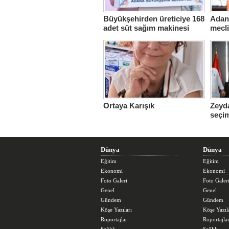
Büyükşehirden üreticiye 168
Adana
adet süt sağım makinesi
mecl
Ortaya Karışık
Zeyda
seçi
üstle
Dünya
Dünya
Eğitim
Eğitim
Ekonomi
Ekonomi
Foto Galeri
Foto Galer
Genel
Genel
Gündem
Gündem
Köşe Yazıları
Köşe Yazıl
Röportajlar
Röportajla