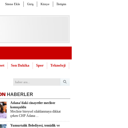
Sitene Ekle
Giriş
Künye
İletişim
set
Son Dakika
Spor
Teknoloji
ON
HABERLER
Adana’daki cinayetler mecliste
konuşuldu
Mecliste bireysel silahlanmaya dikkat
çeken CHP Adana ...
Yumurtalık Belediyesi, temizlik ve