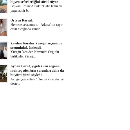
hijyen seferberliğini sürdürüyor
Başkan Erdinç Altıok: “Daha temiz ve
yaşanabilir b...
Ortaya Karışık
Herkese selaammm…Adana’nın cayır
cayır sıcağında günde...
Zeydan Karalar Yüreğir seçiminde
sorumluluk üstlendi.
Yüreğir Yeniden Kazanıldı Örgütlü
birliktelik Yüreğ...
Ayhan Barut, yiğidi kuru soğana
muhtaç edenlerin sorunları daha da
büyüttüğünü söyledi
Acı gerçeği anlattı "Üretim ve üreticiye
deste...
İŞKAD’dan kadın girişimcilere ödül
çağrısı
Süheyla Gergin: “Kadınlar her alanda daha
güçlü te...
Yumurtalık Belediyesi, yol, temizlik,
denetim ve sosyal çalışmalarını aralıksız
sürdürüyor
Başkan Altıok: “Yumurtalık’ı ortak akılla,