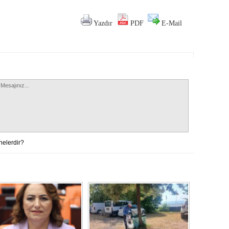
Yazdır
PDF
E-Mail
nelerdir?