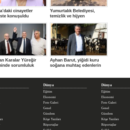
’daki cinayetler
Yumurtalık Belediyesi,
iste konuşuldu
temizlik ve hijyen
seferberliğini sürdürüyor
n Karalar Yüreğir
Ayhan Barut, yiğidi kuru
minde sorumluluk
soğana muhtaç edenlerin
ndi.
sorunları daha da
büyüttüğünü söyledi
Dünya
Dünya
Eğitim
Eğitim
Ekonomi
Ekonomi
i
Foto Galeri
Foto Galeri
Genel
Genel
Gündem
Gündem
arı
Köşe Yazıları
Köşe Yazıları
r
Röportajlar
Röportajlar