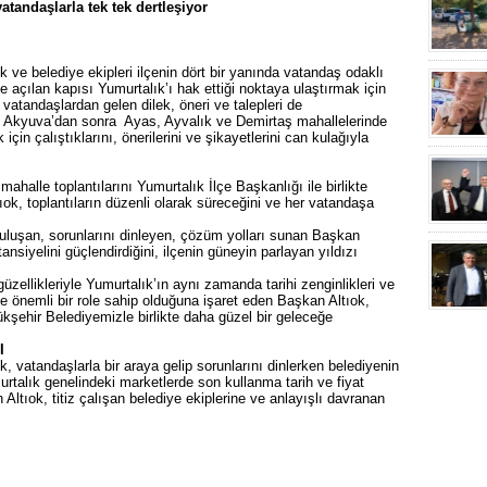
atandaşlarla tek tek dertleşiyor
 ve belediye ekipleri ilçenin dört bir yanında vatandaş odaklı
e açılan kapısı Yumurtalık’ı hak ettiği noktaya ulaştırmak için
atandaşlardan gelen dilek, öneri ve talepleri de
e Akyuva’dan sonra Ayas, Ayvalık ve Demirtaş mahallelerinde
çin çalıştıklarını, önerilerini ve şikayetlerini can kulağıyla
 mahalle toplantılarını Yumurtalık İlçe Başkanlığı ile birlikte
ıok, toplantıların düzenli olarak süreceğini ve her vatandaşa
buluşan, sorunlarını dinleyen, çözüm yolları sunan Başkan
ansiyelini güçlendirdiğini, ilçenin güneyin parlayan yıldızı
üzellikleriyle Yumurtalık’ın aynı zamanda tarihi zenginlikleri ve
de önemli bir role sahip olduğuna işaret eden Başkan Altıok,
kşehir Belediyemizle birlikte daha güzel bir geleceğe
I
, vatandaşlarla bir araya gelip sorunlarını dinlerken belediyenin
rtalık genelindeki marketlerde son kullanma tarih ve fiyat
 Altıok, titiz çalışan belediye ekiplerine ve anlayışlı davranan