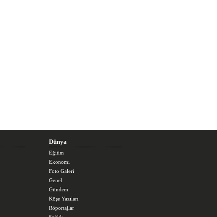
Dünya
Eğitim
Ekonomi
Foto Galeri
Genel
Gündem
Köşe Yazıları
Röportajlar