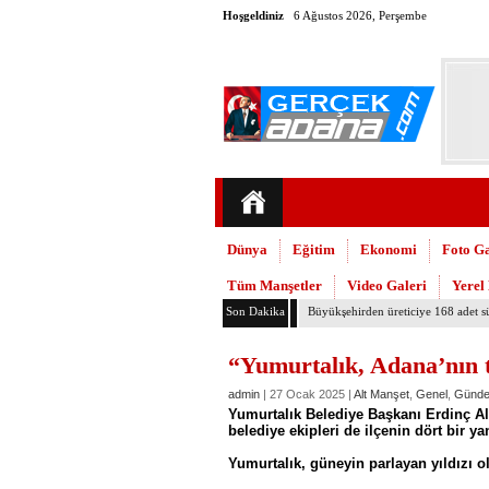
Hoşgeldiniz
6 Ağustos 2026, Perşembe
Dünya
Eğitim
Ekonomi
Foto Ga
Tüm Manşetler
Video Galeri
Yerel
Son Dakika
Büyükşehirden üreticiye 168 adet s
“Yumurtalık, Adana’nın t
admin
| 27 Ocak 2025 |
Alt Manşet
,
Genel
,
Günd
Yumurtalık Belediye Başkanı Erdinç Al
belediye ekipleri de ilçenin dört bir y
Yumurtalık, güneyin parlayan yıldızı o