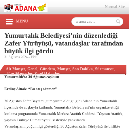
Normal Site
MENÜ
Yumurtalık Belediyesi’nin düzenlediği
Zafer Yürüyüşü, vatandaşlar tarafından
büyük ilgi gördü
31 Ağustos 2024 -
15:19
Alt Manşet
,
Genel
,
Gündem
,
Manşet
,
Son Dakika
,
Sürmanşet
,
Tüm Manşetler
,
Yerel Haberler
Yumurtalık’ta 30 Ağustos coşkusu
Erdinç Altıok: “Bu ateş sönmez”
30 Ağustos Zafer Bayramı, tüm yurtta olduğu gibi Adana’nın Yumurtalık
ilçesinde de coşkuyla kutlandı. Yumurtalık Belediyesi’nin organize ettiği
kutlama programında Yumurtalık Merkez Atatürk Caddesi, “Yaşasın Atatürk,
yaşasın Türkiye Cumhuriyeti” sesleriyle yankılandı.
Vatandaşların yoğun ilgi gösterdiği 30 Ağustos Zafer Yürüyüşü ile birlikte