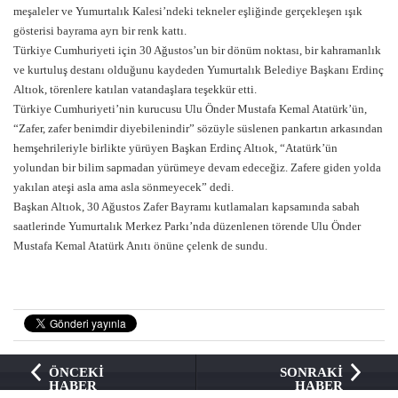
meşaleler ve Yumurtalık Kalesi’ndeki tekneler eşliğinde gerçekleşen ışık
gösterisi bayrama ayrı bir renk kattı.
Türkiye Cumhuriyeti için 30 Ağustos’un bir dönüm noktası, bir kahramanlık
ve kurtuluş destanı olduğunu kaydeden Yumurtalık Belediye Başkanı Erdinç
Altıok, törenlere katılan vatandaşlara teşekkür etti.
Türkiye Cumhuriyeti’nin kurucusu Ulu Önder Mustafa Kemal Atatürk’ün,
“Zafer, zafer benimdir diyebilenindir” sözüyle süslenen pankartın arkasından
hemşehrileriyle birlikte yürüyen Başkan Erdinç Altıok, “Atatürk’ün
yolundan bir bilim sapmadan yürümeye devam edeceğiz. Zafere giden yolda
yakılan ateşi asla ama asla sönmeyecek” dedi.
Başkan Altıok, 30 Ağustos Zafer Bayramı kutlamaları kapsamında sabah
saatlerinde Yumurtalık Merkez Parkı’nda düzenlenen törende Ulu Önder
Mustafa Kemal Atatürk Anıtı önüne çelenk de sundu.
ÖNCEKİ
SONRAKİ
HABER
HABER