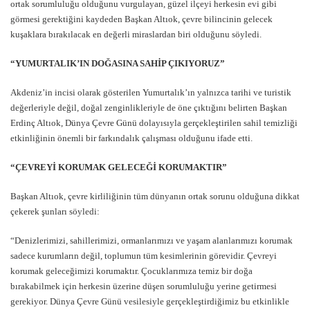
ortak sorumluluğu olduğunu vurgulayan, güzel ilçeyi herkesin evi gibi
görmesi gerektiğini kaydeden Başkan Altıok, çevre bilincinin gelecek
kuşaklara bırakılacak en değerli miraslardan biri olduğunu söyledi.
“YUMURTALIK’IN DOĞASINA SAHİP ÇIKIYORUZ”
Akdeniz’in incisi olarak gösterilen Yumurtalık’ın yalnızca tarihi ve turistik
değerleriyle değil, doğal zenginlikleriyle de öne çıktığını belirten Başkan
Erdinç Altıok, Dünya Çevre Günü dolayısıyla gerçekleştirilen sahil temizliği
etkinliğinin önemli bir farkındalık çalışması olduğunu ifade etti.
“ÇEVREYİ KORUMAK GELECEĞİ KORUMAKTIR”
Başkan Altıok, çevre kirliliğinin tüm dünyanın ortak sorunu olduğuna dikkat
çekerek şunları söyledi:
“Denizlerimizi, sahillerimizi, ormanlarımızı ve yaşam alanlarımızı korumak
sadece kurumların değil, toplumun tüm kesimlerinin görevidir. Çevreyi
korumak geleceğimizi korumaktır. Çocuklarımıza temiz bir doğa
bırakabilmek için herkesin üzerine düşen sorumluluğu yerine getirmesi
gerekiyor. Dünya Çevre Günü vesilesiyle gerçekleştirdiğimiz bu etkinlikle