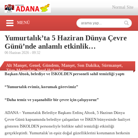
Normal Site
MENÜ
Yumurtalık’ta 5 Haziran Dünya Çevre
Günü’nde anlamlı etkinlik…
06 Haziran 2026 -
09:32
Alt Manşet
,
Genel
,
Gündem
,
Manşet
,
Son Dakika
,
Sürmanşet
,
Tüm Manşetler
,
Yerel Haberler
Başkan Altıok, belediye ve İSKOLDEN personeli sahil temizliği yaptı
“Yumurtalık evimiz, korumak görevimiz”
“Daha temiz ve yaşanabilir bir çevre için çalışıyoruz”
ADANA – Yumurtalık Belediye Başkanı Erdinç Altıok, 5 Haziran Dünya
Çevre Günü kapsamında belediye çalışanları ve İSKEN bünyesinde faaliyet
gösteren İSKOLDEN personeliyle birlikte sahil temizliği etkinliği
gerçekleştirdi. Yumurtalık’ın eşsiz doğal güzelliklerini korumanın herkesin