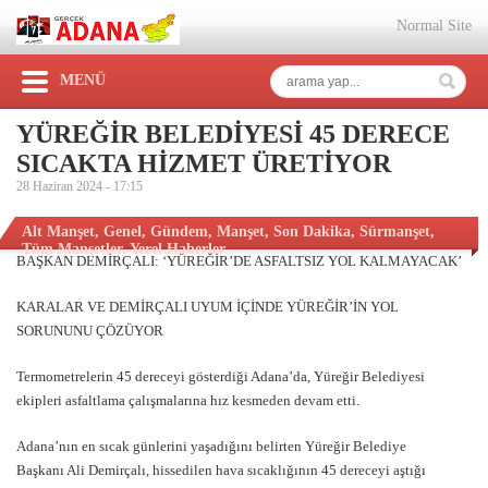
Normal Site
MENÜ
YÜREĞİR BELEDİYESİ 45 DERECE
SICAKTA HİZMET ÜRETİYOR
28 Haziran 2024 -
17:15
Alt Manşet
,
Genel
,
Gündem
,
Manşet
,
Son Dakika
,
Sürmanşet
,
Tüm Manşetler
,
Yerel Haberler
BAŞKAN DEMİRÇALI: ‘YÜREĞİR’DE ASFALTSIZ YOL KALMAYACAK’
KARALAR VE DEMİRÇALI UYUM İÇİNDE YÜREĞİR’İN YOL
SORUNUNU ÇÖZÜYOR
Termometrelerin 45 dereceyi gösterdiği Adana’da, Yüreğir Belediyesi
ekipleri asfaltlama çalışmalarına hız kesmeden devam etti.
Adana’nın en sıcak günlerini yaşadığını belirten Yüreğir Belediye
Başkanı Ali Demirçalı, hissedilen hava sıcaklığının 45 dereceyi aştığı