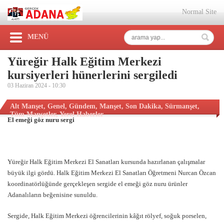
Normal Site
MENÜ
Yüreğir Halk Eğitim Merkezi
kursiyerleri hünerlerini sergiledi
03 Haziran 2024 -
10:30
Alt Manşet
,
Genel
,
Gündem
,
Manşet
,
Son Dakika
,
Sürmanşet
,
Tüm Manşetler
,
Yerel Haberler
El emeği göz nuru sergi
Yüreğir Halk Eğitim Merkezi El Sanatları kursunda hazırlanan çalışmalar
büyük ilgi gördü. Halk Eğitim Merkezi El Sanatları Öğretmeni Nurcan Özcan
koordinatörlüğünde gerçekleşen sergide el emeği göz nuru ürünler
Adanalıların beğenisine sunuldu.
Sergide, Halk Eğitim Merkezi öğrencilerinin kâğıt rölyef, soğuk porselen,