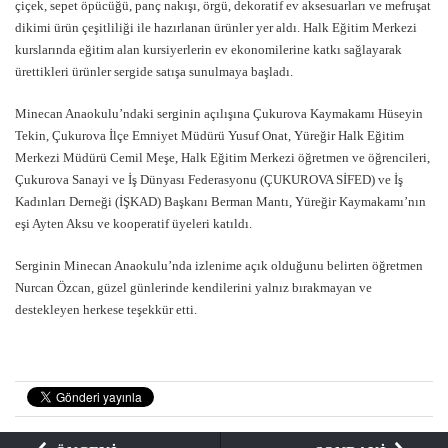
çiçek, sepet öpücüğü, panç nakışı, örgü, dekoratif ev aksesuarları ve mefruşat
dikimi ürün çeşitliliği ile hazırlanan ürünler yer aldı. Halk Eğitim Merkezi
kurslarında eğitim alan kursiyerlerin ev ekonomilerine katkı sağlayarak
ürettikleri ürünler sergide satışa sunulmaya başladı.
Minecan Anaokulu’ndaki serginin açılışına Çukurova Kaymakamı Hüseyin
Tekin, Çukurova İlçe Emniyet Müdürü Yusuf Onat, Yüreğir Halk Eğitim
Merkezi Müdürü Cemil Meşe, Halk Eğitim Merkezi öğretmen ve öğrencileri,
Çukurova Sanayi ve İş Dünyası Federasyonu (ÇUKUROVA SİFED) ve İş
Kadınları Derneği (İŞKAD) Başkanı Berman Mantı, Yüreğir Kaymakamı’nın
eşi Ayten Aksu ve kooperatif üyeleri katıldı.
Serginin Minecan Anaokulu’nda izlenime açık olduğunu belirten öğretmen
Nurcan Özcan, güzel günlerinde kendilerini yalnız bırakmayan ve
destekleyen herkese teşekkür etti.