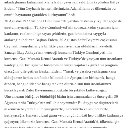
arkadaşlarının kahramanlıklarıyla dünyaya nam saldığını kaydeden Hülya
Erdem, “Tüm Ceyhanlı hemşehrilerimizin, Adanalıların ve ülkemizin bu
onurlu bayramını gönülden kutluyorum” dedi.
30 Ağustos 1922 yılında Dumlupınar’da yazılan destanın yüzyıllar geçse de
unutulmayacağını, Türkiye Cumhuriyeti’nin sonsuza kadar yaşaması için
kanlarını, canlarını hiçe sayan şehitlerin, gazilerin daima saygıyla
anılacağını belirten Başkan Erdem, 30 Ağustos Zafer Bayramı coşkusunu
Ceyhanlı hemşehrileriyle birlikte yaşamaya hazır olduklarını kaydetti.
Sanatçı İlkay Akkaya’nın vereceği konserin Türkiye Cumhuriyeti’nin
kurucusu Gazi Mustafa Kemal Atatürk ve Türkiye’de yaşayan tüm insanların
kardeşliğine, birliğine ve birleşmesine vurgu yapılacak güzel bir program
olacağını dile getiren Başkan Erdem, “Yasak ve yasakçı yaklaşıma karşı
olduğumuz herkes tarafından bilinmelidir. Ayrışmadan birleşerek, hangi
dinden, hangi dilden ve hangi renkten olursa olsun tüm insanlarımızı
kucaklayarak Zafer Bayramımızı coşkulu bir şekilde kutlayacağız.
Ulusumuzun birliği ve bütünlüğü bizim için canımızdan da önce gelir. 30
Ağustos tarihi Türkiye’nin milli bir bayramıdır. Bu duygu ve düşüncelerle
ülkemizin bayramını tüm yüreğimizle, inancımızla ve sevincimizle
kutlayacağız. Herkesi ulusal gurur ve onur günümüzü hep birlikte kutlamaya
çağırıyor, ülkemizin kurucusu Gazi Mustafa Kemal Atatürk’ü, ülkemiz için
canlarını feda eden tüm kahramanlarımızı saygı, sevgi ve minnetle