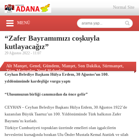
Normal Site
MENÜ
“Zafer Bayramımızı coşkuyla
kutlayacağız”
29 Ağustos 2022 -
11:07
Alt Manşet
,
Genel
,
Gündem
,
Manşet
,
Son Dakika
,
Sürmanşet
,
Tüm Manşetler
,
Yerel Haberler
Ceyhan Belediye Başkanı Hülya Erdem, 30 Ağustos’un 100.
yıldönümünde kardeşliğe vurgu yaptı
“Ulusumuzun birliği canımızdan da önce gelir”
CEYHAN – Ceyhan Belediye Başkanı Hülya Erdem, 30 Ağustos 1922’de
kazanılan Büyük Taarruz’un 100. Yıldönümünde Türk halkının Zafer
Bayramı’nı kutladı.
Türkiye Cumhuriyeti toprakları üzerinde emelleri olan işgalcilerin
heveslerini kursağında bırakan Ulu Önder Mustafa Kemal Atatürk ve silah